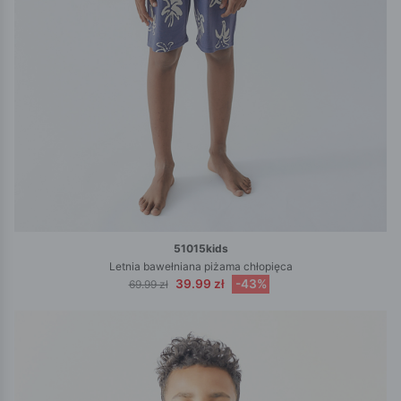
51015kids
Letnia bawełniana piżama chłopięca
39.99 zł
-43%
69.99 zł