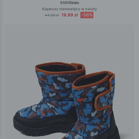
51015kids
Kapelusz niemowlęcy w kwiaty
19.99 zł
-56%
44.99 zł