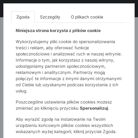
LIKWIDACJA KOLEKCJI!
+ ekstra
-10% z kodem: ALL10
(zakupy
od 120zł) 💣
KUP TERAZ!
Zgoda
Szczegóły
O plikach cookie
MONNARI
QUIOSQUE
FEMESTAGE
Niniejsza strona korzysta z plików cookie
Wykorzystujemy pliki cookie do spersonalizowania
treści i reklam, aby oferować funkcje
społecznościowe i analizować ruch w naszej witrynie.
Informacje o tym, jak korzystasz z naszej witryny,
udostępniamy partnerom społecznościowym,
reklamowym i analitycznym. Partnerzy mogą
połączyć te informacje z innymi danymi otrzymanymi
od Ciebie lub uzyskanymi podczas korzystania z ich
51015kids
Akcesoria
usług.
Poszczególne ustawienia plików cookies możesz
AKCESORIA
zmieniać po kliknięciu przycisku
Spersonalizuj
.
Diabeł tkwi w szczegółach, a idealna stylizacja w dodatkach! W
Aby wyrazić zgodę na instalowanie na Twoim
kategorii "Akcesoria i dodatki" w 5.10.15 zebraliśmy wszystko to,
urządzeniu końcowym plików cookies wszystkich
co stanowi kropkę nad "i" w garderobie każdego dziecka. Od
wskazanych wyżej kategorii, kliknij przycisk Zgoda.
praktycznych, codziennych niezbędników, przez sezonowe