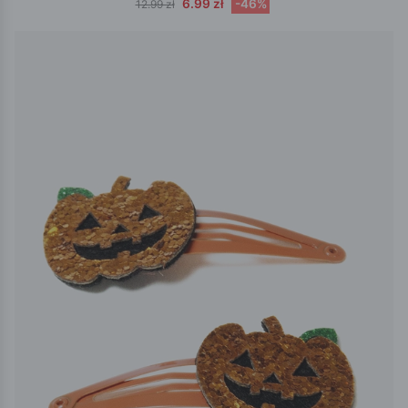
6.99 zł
-46%
12.99 zł