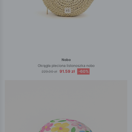
Nobo
Okrągła pleciona listonoszka nobo
91.59 zł
-60%
229.00 zł