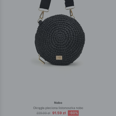
Nobo
Okrągła pleciona listonoszka nobo
91.59 zł
-60%
229.00 zł