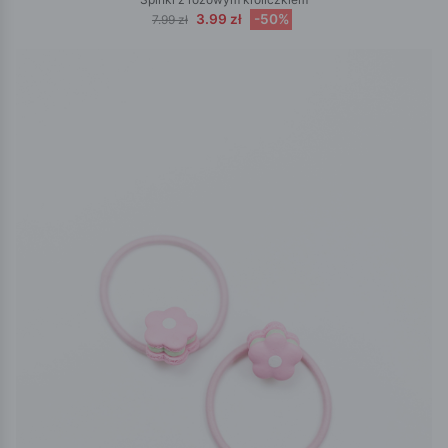
3.99 zł
-50%
7.99 zł