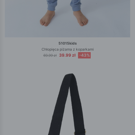
51015kids
Chłopięca piżama z koparkami
39.99 zł
-43%
69.99 zł