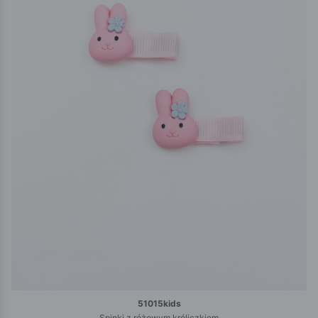
51015kids
Spinki z różowym króliczkiem