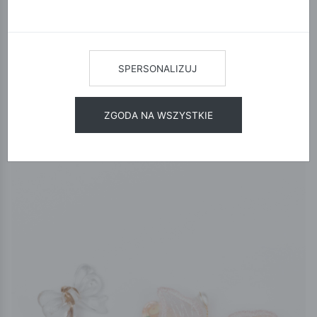
ochrony, aż po modne akcenty, które podkreślają osobowość.
To tutaj znajdziesz te małe rzeczy, które robią wielką różnicę.
POKAŻ FILTRY
SPERSONALIZUJ
12
24
48
SORTUJ
ZGODA NA WSZYSTKIE