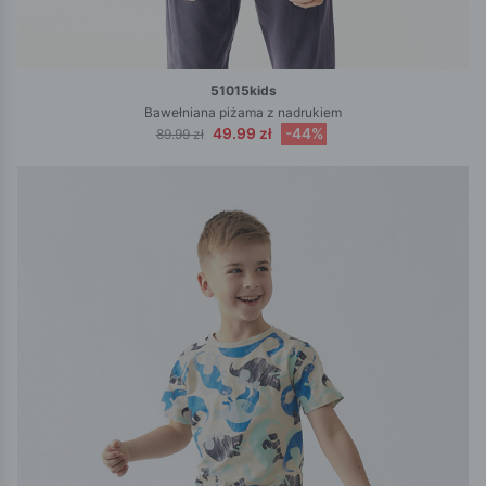
51015kids
Bawełniana piżama z nadrukiem
49.99 zł
-44%
89.99 zł