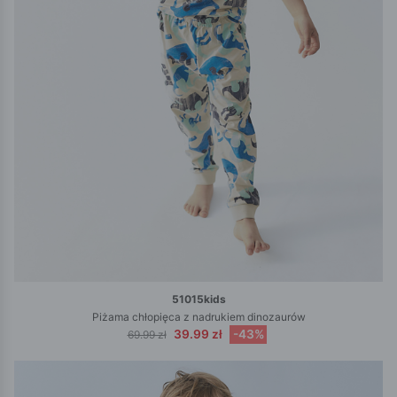
51015kids
Piżama chłopięca z nadrukiem dinozaurów
39.99 zł
-43%
69.99 zł