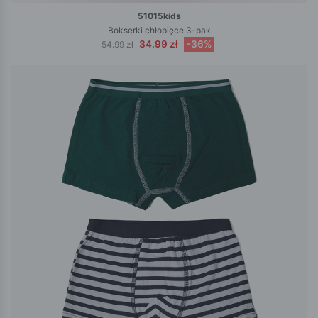
51015kids
Bokserki chłopięce 3-pak
34.99 zł
-36%
54.99 zł