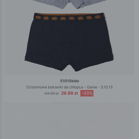
51015kids
Dzianinowe bokserki da chłopca - Game - 5.10.15
29.99 zł
-33%
44.99 zł