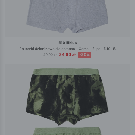
51015kids
Bokserki dzianinowe dla chłopca - Game - 3-pak 5.10.15.
34.99 zł
-30%
49.99 zł