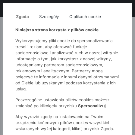
LIKWIDACJA KOLEKCJI!
+ ekstra
-10% z kodem: ALL10
(zakupy
od 120zł) 💣
KUP TERAZ!
Zgoda
Szczegóły
O plikach cookie
MONNARI
QUIOSQUE
FEMESTAGE
Niniejsza strona korzysta z plików cookie
Wykorzystujemy pliki cookie do spersonalizowania
treści i reklam, aby oferować funkcje
społecznościowe i analizować ruch w naszej witrynie.
Informacje o tym, jak korzystasz z naszej witryny,
udostępniamy partnerom społecznościowym,
reklamowym i analitycznym. Partnerzy mogą
połączyć te informacje z innymi danymi otrzymanymi
od Ciebie lub uzyskanymi podczas korzystania z ich
51015kids
Akcesoria
Bielizna
usług.
Poszczególne ustawienia plików cookies możesz
BIELIZNA
zmieniać po kliknięciu przycisku
Spersonalizuj
.
Aby wyrazić zgodę na instalowanie na Twoim
POKAŻ FILTRY
urządzeniu końcowym plików cookies wszystkich
wskazanych wyżej kategorii, kliknij przycisk Zgoda.