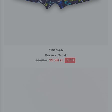
51015kids
Bokserki 3-pak
29.99 zł
-33%
44.99 zł