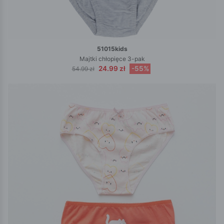
51015kids
Majtki chłopięce 3-pak
24.99 zł
-55%
54.99 zł