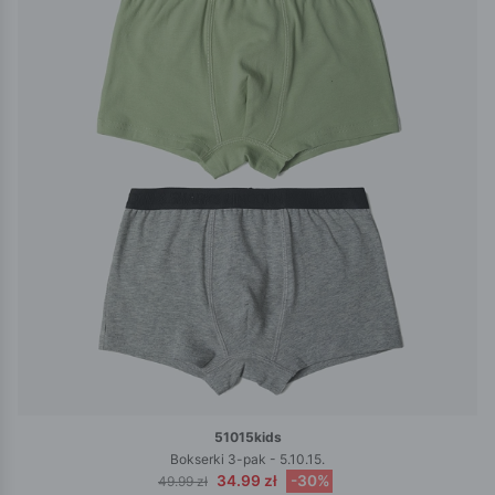
51015kids
Bokserki 3-pak - 5.10.15.
34.99 zł
-30%
49.99 zł