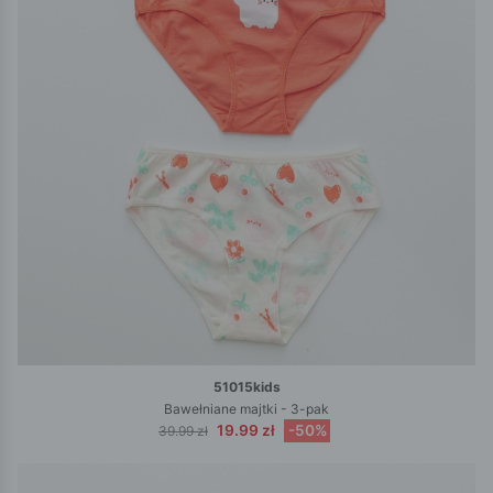
51015kids
Bawełniane majtki - 3-pak
19.99 zł
-50%
39.99 zł