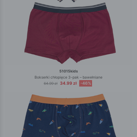
51015kids
Bokserki chłopięce 3-pak – bawełniane
34.99 zł
-46%
64.99 zł