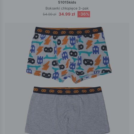
51015kids
Bokserki chłopięce 3-pak
34.99 zł
-36%
54.99 zł