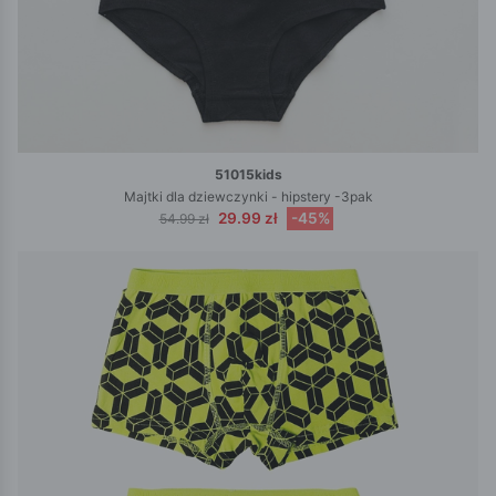
51015kids
Majtki dla dziewczynki - hipstery -3pak
29.99 zł
-45%
54.99 zł