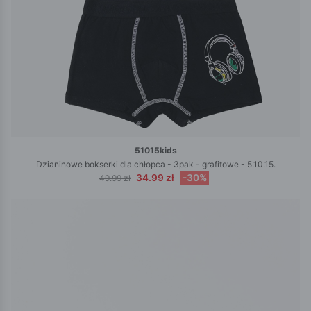
51015kids
Dzianinowe bokserki dla chłopca - 3pak - grafitowe - 5.10.15.
34.99 zł
-30%
49.99 zł