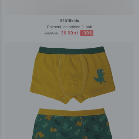
51015kids
Bokserki chłopięce 3-pak
36.99 zł
-38%
59.99 zł