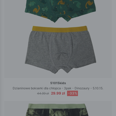
51015kids
Dzianinowe bokserki dla chłopca - 3pak - Dinozaury - 5.10.15.
29.99 zł
-33%
44.99 zł