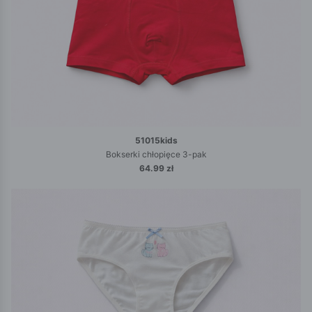
51015kids
Bokserki chłopięce 3-pak
64.99 zł