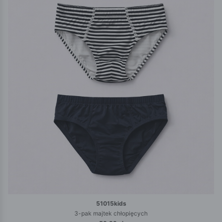
51015kids
3-pak majtek chłopięcych