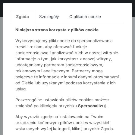
LIKWIDACJA KOLEKCJI!
+ ekstra
-10% z kodem: ALL10
(zakupy
od 120zł) 💣
KUP TERAZ!
Zgoda
Szczegóły
O plikach cookie
MONNARI
QUIOSQUE
FEMESTAGE
Niniejsza strona korzysta z plików cookie
Wykorzystujemy pliki cookie do spersonalizowania
treści i reklam, aby oferować funkcje
społecznościowe i analizować ruch w naszej witrynie.
Informacje o tym, jak korzystasz z naszej witryny,
udostępniamy partnerom społecznościowym,
reklamowym i analitycznym. Partnerzy mogą
połączyć te informacje z innymi danymi otrzymanymi
od Ciebie lub uzyskanymi podczas korzystania z ich
51015kids
Akcesoria
Bielizna
usług.
Poszczególne ustawienia plików cookies możesz
BIELIZNA
zmieniać po kliknięciu przycisku
Spersonalizuj
.
Aby wyrazić zgodę na instalowanie na Twoim
POKAŻ FILTRY
urządzeniu końcowym plików cookies wszystkich
wskazanych wyżej kategorii, kliknij przycisk Zgoda.