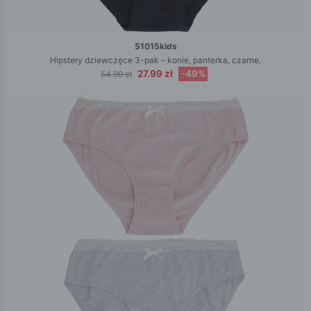
51015kids
Hipstery dziewczęce 3-pak – konie, panterka, czarne.
27.99 zł
-49%
54.99 zł