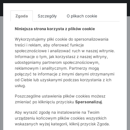
LIKWIDACJA KOLEKCJI!
+ ekstra
-10% z kodem: ALL10
(zakupy
od 120zł) 💣
KUP TERAZ!
Zgoda
Szczegóły
O plikach cookie
MONNARI
QUIOSQUE
FEMESTAGE
Niniejsza strona korzysta z plików cookie
Wykorzystujemy pliki cookie do spersonalizowania
treści i reklam, aby oferować funkcje
społecznościowe i analizować ruch w naszej witrynie.
Informacje o tym, jak korzystasz z naszej witryny,
udostępniamy partnerom społecznościowym,
reklamowym i analitycznym. Partnerzy mogą
połączyć te informacje z innymi danymi otrzymanymi
od Ciebie lub uzyskanymi podczas korzystania z ich
51015kids
Akcesoria
Bielizna
usług.
Poszczególne ustawienia plików cookies możesz
BIELIZNA
zmieniać po kliknięciu przycisku
Spersonalizuj
.
Aby wyrazić zgodę na instalowanie na Twoim
POKAŻ FILTRY
urządzeniu końcowym plików cookies wszystkich
wskazanych wyżej kategorii, kliknij przycisk Zgoda.