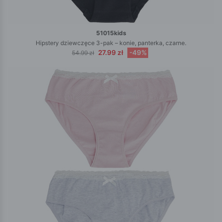
51015kids
Hipstery dziewczęce 3-pak – konie, panterka, czarne.
27.99 zł
-49%
54.99 zł