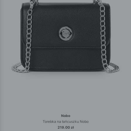
Nobo
Torebka na łańcuszku Nobo
219.00 zł