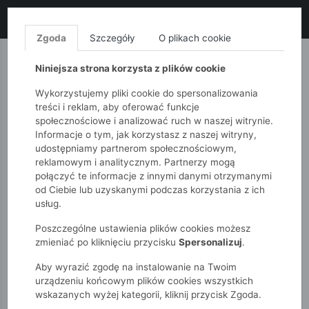
LIKWIDACJA KOLEKCJI!
+ ekstra
-10% z kodem: ALL10
(zakupy
od 120zł) 💣
KUP TERAZ!
Zgoda
Szczegóły
O plikach cookie
MONNARI
QUIOSQUE
FEMESTAGE
Niniejsza strona korzysta z plików cookie
Wykorzystujemy pliki cookie do spersonalizowania
treści i reklam, aby oferować funkcje
społecznościowe i analizować ruch w naszej witrynie.
Informacje o tym, jak korzystasz z naszej witryny,
udostępniamy partnerom społecznościowym,
reklamowym i analitycznym. Partnerzy mogą
połączyć te informacje z innymi danymi otrzymanymi
od Ciebie lub uzyskanymi podczas korzystania z ich
51015kids
Akcesoria
Torebki i plecaki
usług.
Poszczególne ustawienia plików cookies możesz
TOREBKI I PLECAKI
zmieniać po kliknięciu przycisku
Spersonalizuj
.
Aby wyrazić zgodę na instalowanie na Twoim
POKAŻ FILTRY
urządzeniu końcowym plików cookies wszystkich
wskazanych wyżej kategorii, kliknij przycisk Zgoda.