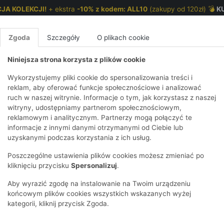
JA KOLEKCJI!
+ ekstra
-10% z kodem: ALL10
(zakupy od 120zł) 💣
K
Zgoda
Szczegóły
O plikach cookie
Niniejsza strona korzysta z plików cookie
NKI 7-12 LAT
CHŁOPCY 2-7 LAT
CHŁOPCY 7-12
Wykorzystujemy pliki cookie do spersonalizowania treści i
reklam, aby oferować funkcje społecznościowe i analizować
ruch w naszej witrynie. Informacje o tym, jak korzystasz z naszej
E
IRTY
KOMPLETY
SPODNIE
T-SHIRTY
BEZRĘKAWN
T-SHIRTY
BEZRĘK
witryny, udostępniamy partnerom społecznościowym,
reklamowym i analitycznym. Partnerzy mogą połączyć te
Y I BLUZY Z
GINSY
SZORTY
KOSZULE
LEGGINSY
ZESTAWY
KOSZULE
SPODNI
informacje z innymi danymi otrzymanymi od Ciebie lub
UREM
DNIE
AKCESORIA
BLUZKI
SPODNIE
SZORTY
BLUZY I B
SPODNI
uzyskanymi podczas korzystania z ich usług.
TRY
SOWE
DRESOWE
KAPTUREM
ORIA
BIELIZNA
BLUZY I BLUZY Z
AKCESORIA
JEANSY
Poszczególne ustawienia plików cookies możesz zmieniać po
ULE I BLUZKI
NSY
KAPTUREM
JEANSY
SWETRY
SKARPETKI I
KOMPLE
CZAPKI, 
kliknięciu przycisku
Spersonalizuj
.
czegółach, a idealna stylizacja w dodatkach! W kategorii "Akcesoria i 
RAJSTOPY
KURTKI
KURTKI
DRESOW
KOMINY
KI
SUKIENKI
żdego dziecka. Od praktycznych, codziennych niezbędników, przez s
Aby wyrazić zgodę na instalowanie na Twoim urządzeniu
OZDOBY DO
SKARPET
taj znajdziesz te małe rzeczy, które robią wielką różnicę.
CZKI
SPÓDNICZKI
końcowym plików cookies wszystkich wskazanych wyżej
WŁOSÓW
RAJSTO
kategorii, kliknij przycisk Zgoda.
KURTKI
POKAŻ WS
CZAPKI I
OZDOBY
ozmiar
Płeć
Cena
Tylko dostępne
AWNIKI
KAPELUSZE
WŁOSÓ
POKAŻ WSZYSTKIE