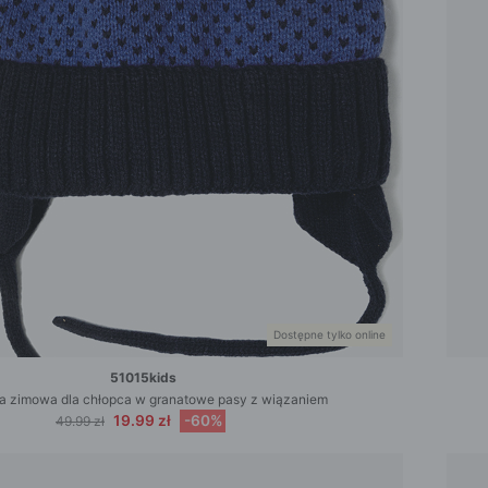
Dostępne tylko online
51015kids
 zimowa dla chłopca w granatowe pasy z wiązaniem
19.99 zł
-60%
49.99 zł