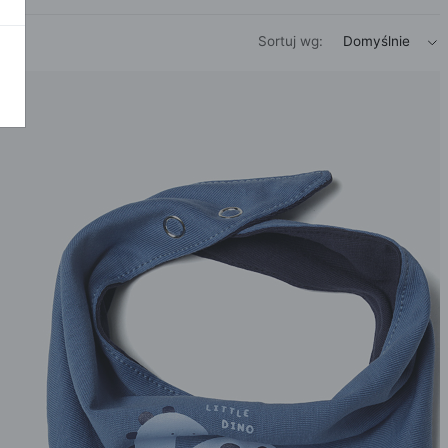
POKAŻ WSZ
A
Sortuj
wg:
Domyślnie