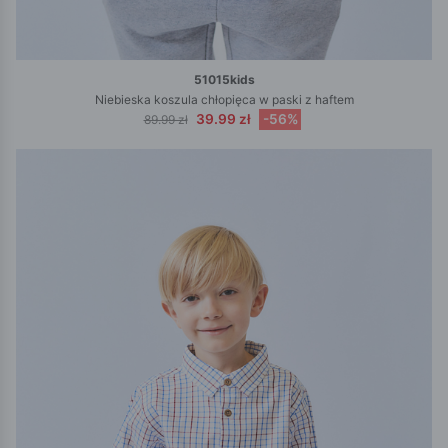
51015kids
Niebieska koszula chłopięca w paski z haftem
39.99 zł
-56%
89.99 zł