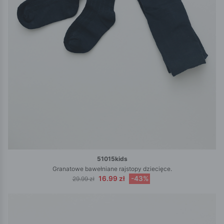
51015kids
Granatowe bawełniane rajstopy dziecięce.
16.99 zł
-43%
29.99 zł