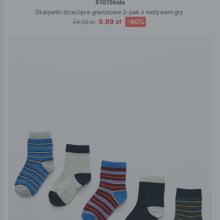
51015kids
Skarpetki dziecięce granatowe 2-pak z motywem gry.
9.99 zł
-60%
24.99 zł