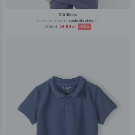
51015kids
Niebieska koszulka polo dla chłopca
24.99 zł
-50%
49.99 zł