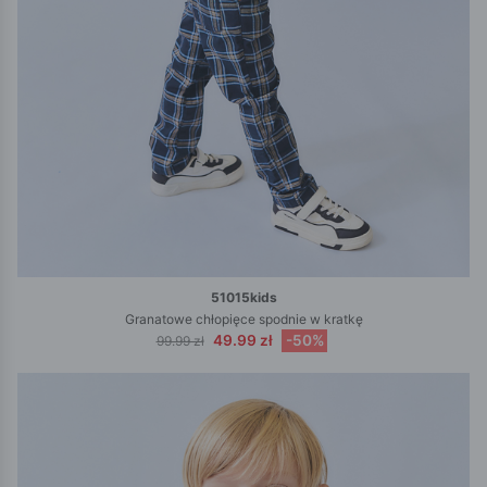
51015kids
Granatowe chłopięce spodnie w kratkę
49.99 zł
-50%
99.99 zł