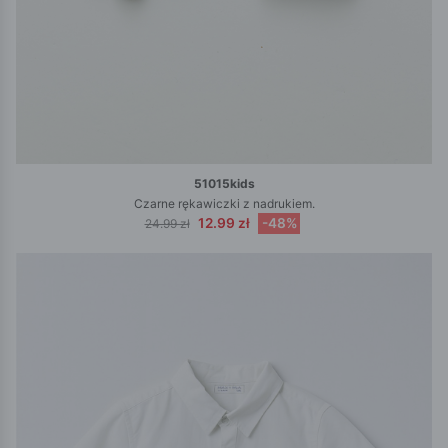
51015kids
Czarne rękawiczki z nadrukiem.
12.99 zł
-48%
24.99 zł