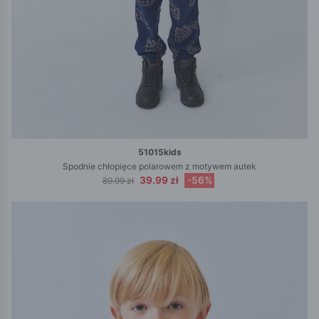
51015kids
Spodnie chłopięce polarowem z motywem autek
39.99 zł
-56%
89.99 zł