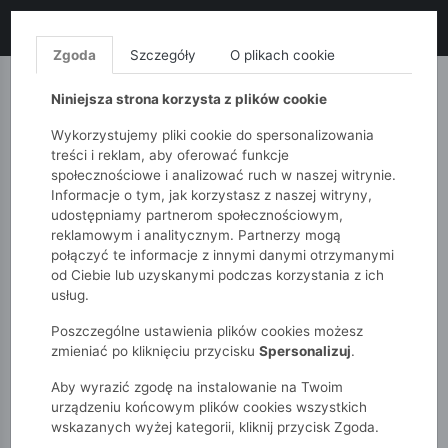
LIKWIDACJA KOLEKCJI!
+ ekstra
-10% z kodem: ALL10
(zakupy
od 120zł) 💣
KUP TERAZ!
Zgoda
Szczegóły
O plikach cookie
MONNARI
QUIOSQUE
FEMESTAGE
Niniejsza strona korzysta z plików cookie
Wykorzystujemy pliki cookie do spersonalizowania
treści i reklam, aby oferować funkcje
społecznościowe i analizować ruch w naszej witrynie.
Informacje o tym, jak korzystasz z naszej witryny,
udostępniamy partnerom społecznościowym,
reklamowym i analitycznym. Partnerzy mogą
połączyć te informacje z innymi danymi otrzymanymi
od Ciebie lub uzyskanymi podczas korzystania z ich
51015kids
Chłopcy 2-7 lat
usług.
Poszczególne ustawienia plików cookies możesz
CHŁOPCY 2-7 LAT
zmieniać po kliknięciu przycisku
Spersonalizuj
.
Mały wulkan energii, odkrywca i konstruktor – chłopcy w wieku
Aby wyrazić zgodę na instalowanie na Twoim
od 2 do 7 lat potrzebują ubrań do zadań specjalnych. W 5.10.15
urządzeniu końcowym plików cookies wszystkich
tworzymy ubranka dla chłopców, które są gotowe na każdą
wskazanych wyżej kategorii, kliknij przycisk Zgoda.
przygodę! Nasza kolekcja to sprzęt dla prawdziwych