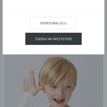
zdobywców: wytrzymały, niezwykle wygodny i pełen wzorów,
które pobudzają wyobraźnię. Zapewnij swojemu synowi komfort
i swobodę, jakich potrzebuje, a sobie – spokój ducha dzięki
jakości i cenom, które pokochasz.
SPERSONALIZUJ
POKAŻ FILTRY
ZGODA NA WSZYSTKIE
12
24
48
SORTUJ