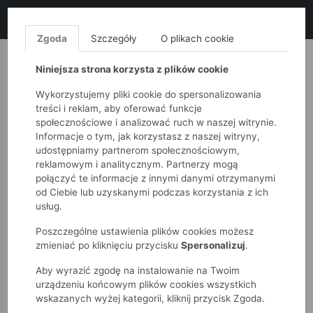
LIKWIDACJA KOLEKCJI!
+ ekstra
-10% z kodem: ALL10
(zakupy
od 120zł) 💣
KUP TERAZ!
Zgoda
Szczegóły
O plikach cookie
MONNARI
QUIOSQUE
FEMESTAGE
Niniejsza strona korzysta z plików cookie
Wykorzystujemy pliki cookie do spersonalizowania
treści i reklam, aby oferować funkcje
społecznościowe i analizować ruch w naszej witrynie.
Informacje o tym, jak korzystasz z naszej witryny,
udostępniamy partnerom społecznościowym,
reklamowym i analitycznym. Partnerzy mogą
połączyć te informacje z innymi danymi otrzymanymi
od Ciebie lub uzyskanymi podczas korzystania z ich
51015kids
Chłopcy 2-7 lat
Akcesoria
usług.
Poszczególne ustawienia plików cookies możesz
AKCESORIA
zmieniać po kliknięciu przycisku
Spersonalizuj
.
Aby wyrazić zgodę na instalowanie na Twoim
POKAŻ FILTRY
urządzeniu końcowym plików cookies wszystkich
wskazanych wyżej kategorii, kliknij przycisk Zgoda.