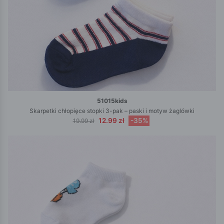
51015kids
Skarpetki chłopięce stopki 3-pak – paski i motyw żaglówki
12.99 zł
-35%
19.99 zł