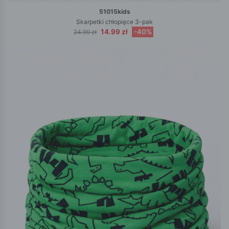
51015kids
Skarpetki chłopięce 3-pak
14.99 zł
-40%
24.99 zł