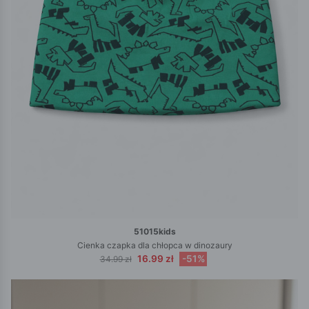
51015kids
Cienka czapka dla chłopca w dinozaury
16.99 zł
-51%
34.99 zł