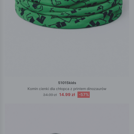
51015kids
Komin cienki dla chłopca z printem dinozaurów
14.99 zł
-57%
34.99 zł