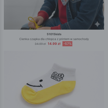
51015kids
Cienka czapka dla chłopca z printem w samochody
14.99 zł
-57%
34.99 zł