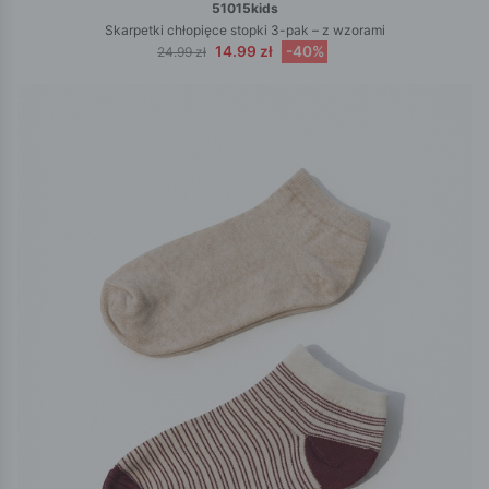
51015kids
Skarpetki chłopięce stopki 3-pak – z wzorami
14.99 zł
-40%
24.99 zł