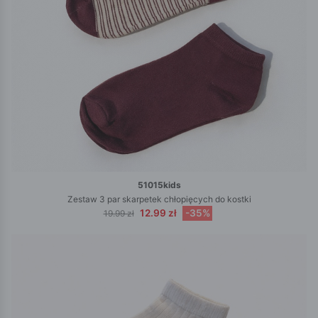
51015kids
Zestaw 3 par skarpetek chłopięcych do kostki
12.99 zł
-35%
19.99 zł