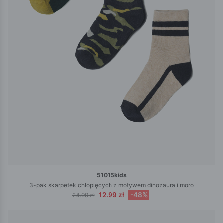
51015kids
3-pak skarpetek chłopięcych z motywem dinozaura i moro
12.99 zł
-48%
24.99 zł