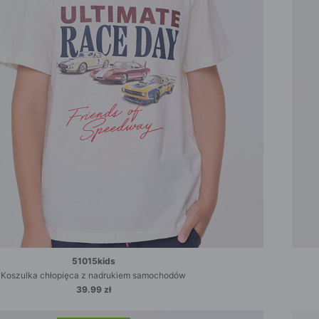
51015kids
Koszulka chłopięca z nadrukiem samochodów
39.99 zł