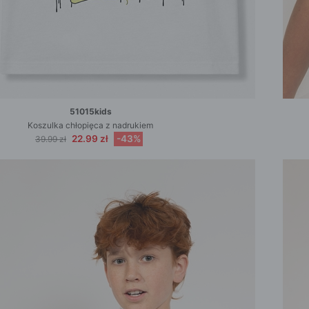
51015kids
Koszulka chłopięca z nadrukiem
22.99 zł
-43%
39.99 zł