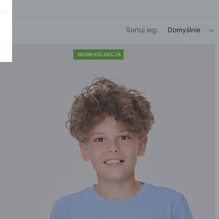
POKAŻ WSZ
A
Sortuj
wg:
Domyślnie
NOWA KOLEKCJA