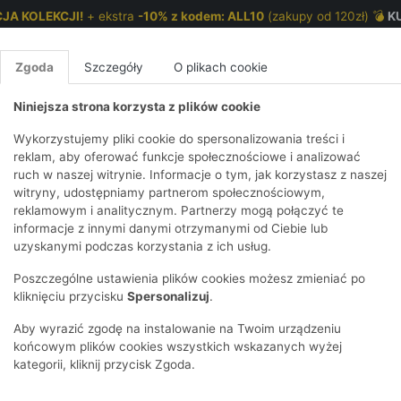
JA KOLEKCJI!
+ ekstra
-10% z kodem: ALL10
(zakupy od 120zł) 💣
K
Zgoda
Szczegóły
O plikach cookie
Niniejsza strona korzysta z plików cookie
NKI 7-12 LAT
CHŁOPCY 2-7 LAT
CHŁOPCY 7-12
Wykorzystujemy pliki cookie do spersonalizowania treści i
reklam, aby oferować funkcje społecznościowe i analizować
ruch w naszej witrynie. Informacje o tym, jak korzystasz z naszej
E
IRTY
KOMPLETY
SPODNIE
T-SHIRTY
BEZRĘKAWN
T-SHIRTY
BEZRĘK
witryny, udostępniamy partnerom społecznościowym,
reklamowym i analitycznym. Partnerzy mogą połączyć te
Y I BLUZY Z
GINSY
SZORTY
KOSZULE
LEGGINSY
ZESTAWY
KOSZULE
SPODNI
informacje z innymi danymi otrzymanymi od Ciebie lub
UREM
DNIE
AKCESORIA
BLUZKI
SPODNIE
SZORTY
BLUZY I B
SPODNI
uzyskanymi podczas korzystania z ich usług.
TRY
SOWE
DRESOWE
KAPTUREM
Y 7-12 LAT
BIELIZNA
BLUZY I BLUZY Z
AKCESORIA
JEANSY
Poszczególne ustawienia plików cookies możesz zmieniać po
ULE I BLUZKI
NSY
KAPTUREM
JEANSY
SWETRY
SKARPETKI I
KOMPLE
CZAPKI, 
kliknięciu przycisku
Spersonalizuj
.
7-12 lat to świat w ciągłym ruchu. Szkoła, przyjaciele, sport i gami
RAJSTOPY
KURTKI
KURTKI
DRESOW
KOMINY
KI
SUKIENKI
eby chłopaków w wieku szkolnym, dlatego nasza kolekcja ubrań dla 
Aby wyrazić zgodę na instalowanie na Twoim urządzeniu
OZDOBY DO
SKARPET
 której oczekują rodzice. Znajdźcie razem ubrania, w których Twój syn
CZKI
SPÓDNICZKI
końcowym plików cookies wszystkich wskazanych wyżej
WŁOSÓW
RAJSTO
kategorii, kliknij przycisk Zgoda.
KURTKI
POKAŻ WS
CZAPKI I
OZDOBY
AWNIKI
KAPELUSZE
WŁOSÓ
POKAŻ WSZYSTKIE