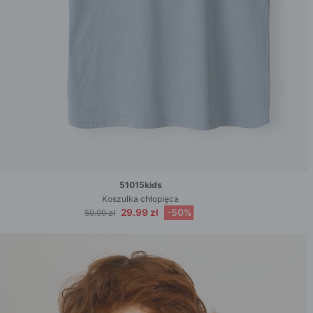
51015kids
Koszulka chłopięca
29.99 zł
-50%
59.99 zł