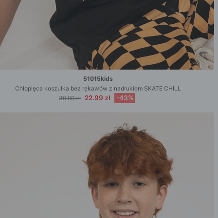
51015kids
Chłopięca koszulka bez rękawów z nadrukiem SKATE CHILL
22.99 zł
-43%
39.99 zł