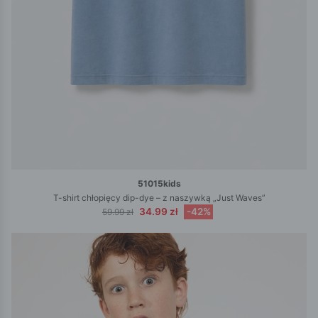
51015kids
T-shirt chłopięcy dip-dye – z naszywką „Just Waves”
34.99 zł
-42%
59.99 zł