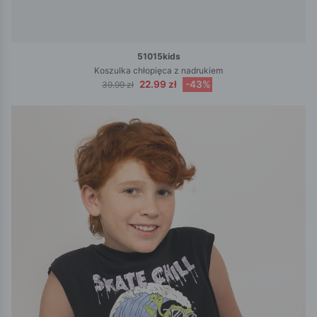
51015kids
Koszulka chłopięca z nadrukiem
22.99 zł
-43%
39.99 zł