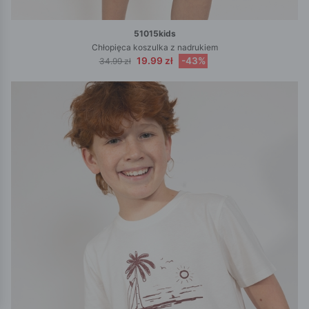
51015kids
Chłopięca koszulka z nadrukiem
19.99 zł
-43%
34.99 zł