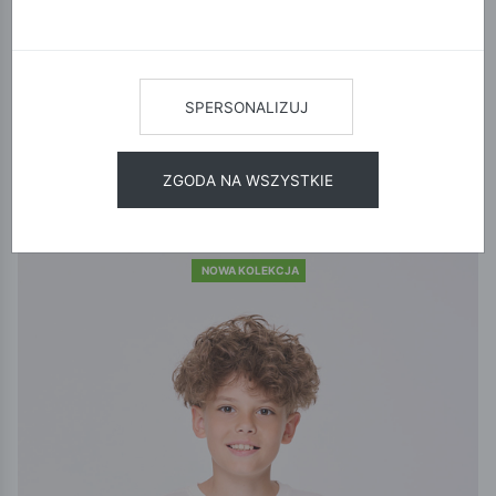
mistrzowskie połączenie wygody, najnowszych trendów i
wytrzymałości, której oczekują rodzice. Znajdźcie razem
ubrania, w których Twój syn będzie czuł się swobodnie i pewnie,
niezależnie od tego, co przyniesie dzień.
SPERSONALIZUJ
POKAŻ FILTRY
ZGODA NA WSZYSTKIE
12
24
48
SORTUJ
NOWA KOLEKCJA