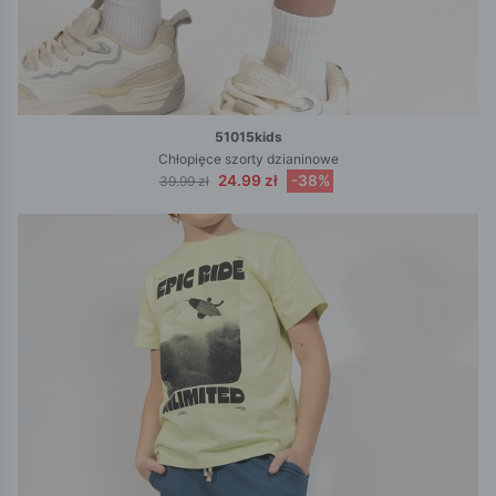
51015kids
Chłopięce szorty dzianinowe
24.99 zł
-38%
39.99 zł