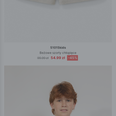
51015kids
Beżowe szorty chłopięce
54.99 zł
-45%
99.99 zł