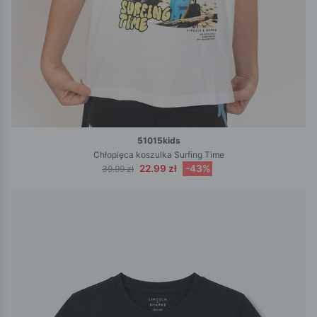
51015kids
Chłopięca koszulka Surfing Time
22.99 zł
-43%
39.99 zł