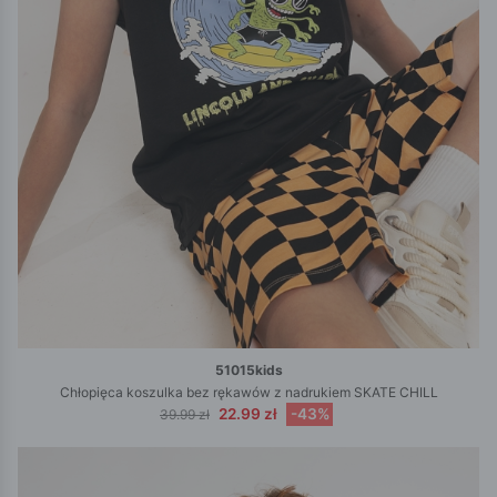
51015kids
Chłopięca koszulka bez rękawów z nadrukiem SKATE CHILL
22.99 zł
-43%
39.99 zł