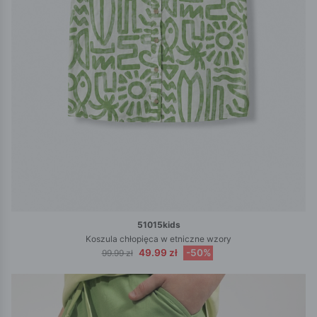
51015kids
Koszula chłopięca w etniczne wzory
49.99 zł
-50%
99.99 zł