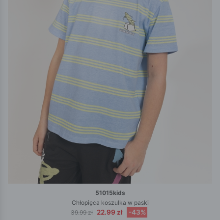
51015kids
Chłopięca koszulka w paski
22.99 zł
-43%
39.99 zł