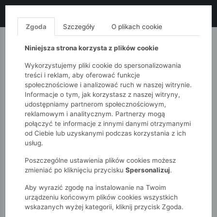
LIKWIDACJA KOLEKCJI!
+ ekstra
-10% z kodem: ALL10
(zakupy
od 120zł) 💣
KUP TERAZ!
Zgoda
Szczegóły
O plikach cookie
MONNARI
QUIOSQUE
FEMESTAGE
Niniejsza strona korzysta z plików cookie
Wykorzystujemy pliki cookie do spersonalizowania
treści i reklam, aby oferować funkcje
społecznościowe i analizować ruch w naszej witrynie.
Informacje o tym, jak korzystasz z naszej witryny,
udostępniamy partnerom społecznościowym,
reklamowym i analitycznym. Partnerzy mogą
połączyć te informacje z innymi danymi otrzymanymi
od Ciebie lub uzyskanymi podczas korzystania z ich
51015kids
Chłopcy 7-12 lat
usług.
Poszczególne ustawienia plików cookies możesz
CHŁOPCY 7-12 LAT
zmieniać po kliknięciu przycisku
Spersonalizuj
.
Chłopak w wieku 7-12 lat to świat w ciągłym ruchu. Szkoła,
Aby wyrazić zgodę na instalowanie na Twoim
przyjaciele, sport i gaming – jego garderoba musi być gotowa na
urządzeniu końcowym plików cookies wszystkich
wszystko. W 5.10.15 rozumiemy potrzeby chłopaków w wieku
wskazanych wyżej kategorii, kliknij przycisk Zgoda.
szkolnym, dlatego nasza kolekcja ubrań dla chłopców to