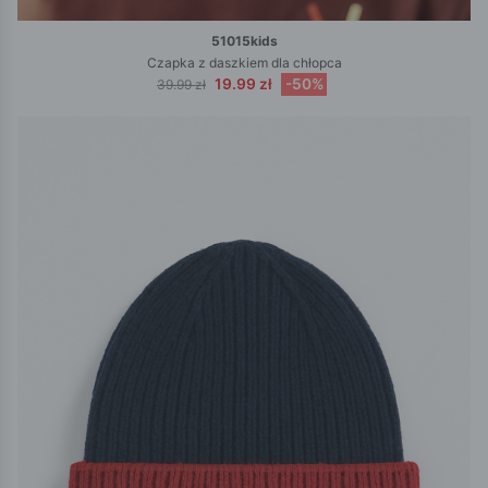
51015kids
Czapka z daszkiem dla chłopca
19.99 zł
-50%
39.99 zł