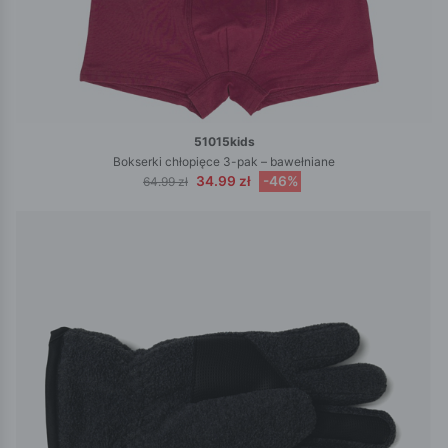
51015kids
Bokserki chłopięce 3-pak – bawełniane
34.99 zł
-46%
64.99 zł