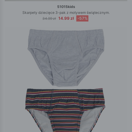
51015kids
Skarpety dziecięce 3-pak z motywem świątecznym.
14.99 zł
-57%
34.99 zł