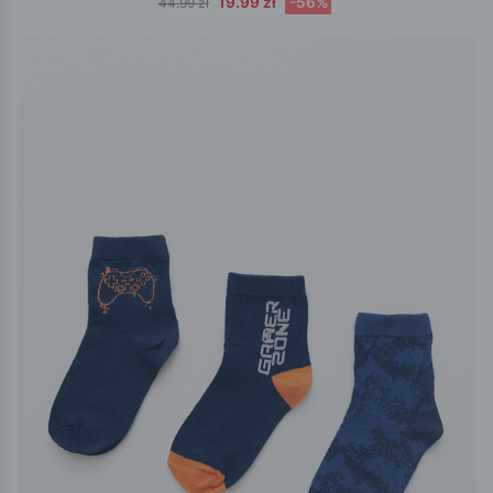
19.99 zł
-56%
44.99 zł