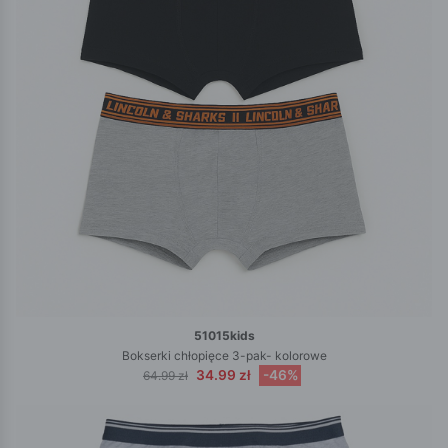
51015kids
Bokserki chłopięce 3-pak- kolorowe
34.99 zł
-46%
64.99 zł