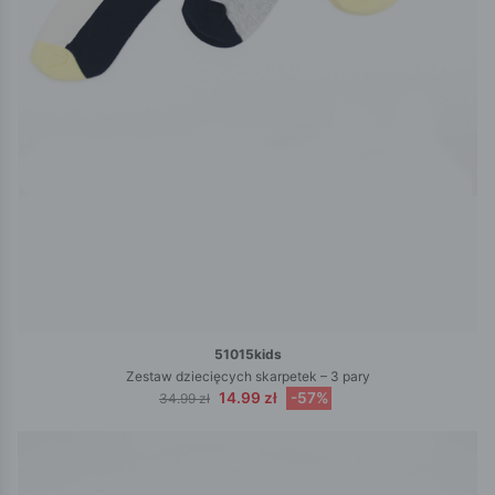
51015kids
Zestaw dziecięcych skarpetek – 3 pary
14.99 zł
-57%
34.99 zł