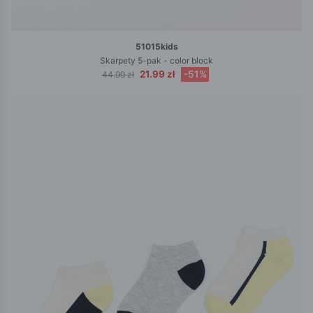
51015kids
Skarpety 5-pak - color block
21.99 zł
-51%
44.99 zł