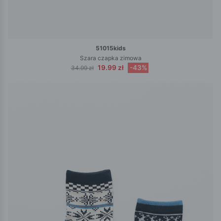
51015kids
Szara czapka zimowa
19.99 zł
-43%
34.99 zł