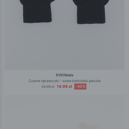
51015kids
Czarne rękawiczki - szare końcówki palców
14.99 zł
-40%
24.99 zł