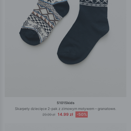
51015kids
Skarpety dziecięce 2-pak z zimowym motywem – granatowe.
14.99 zł
-50%
29.99 zł