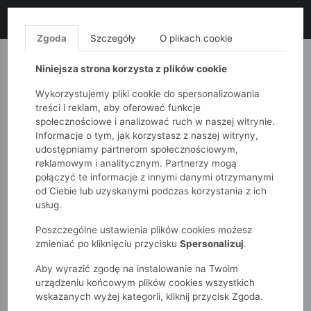
LIKWIDACJA KOLEKCJI!
+ ekstra
-10% z kodem: ALL10
(zakupy
od 120zł) 💣
KUP TERAZ!
Zgoda
Szczegóły
O plikach cookie
MONNARI
QUIOSQUE
FEMESTAGE
Niniejsza strona korzysta z plików cookie
Wykorzystujemy pliki cookie do spersonalizowania
treści i reklam, aby oferować funkcje
społecznościowe i analizować ruch w naszej witrynie.
Informacje o tym, jak korzystasz z naszej witryny,
udostępniamy partnerom społecznościowym,
reklamowym i analitycznym. Partnerzy mogą
połączyć te informacje z innymi danymi otrzymanymi
od Ciebie lub uzyskanymi podczas korzystania z ich
51015kids
Chłopcy 7-12 lat
Akcesoria
usług.
Poszczególne ustawienia plików cookies możesz
AKCESORIA
zmieniać po kliknięciu przycisku
Spersonalizuj
.
Aby wyrazić zgodę na instalowanie na Twoim
POKAŻ FILTRY
urządzeniu końcowym plików cookies wszystkich
wskazanych wyżej kategorii, kliknij przycisk Zgoda.