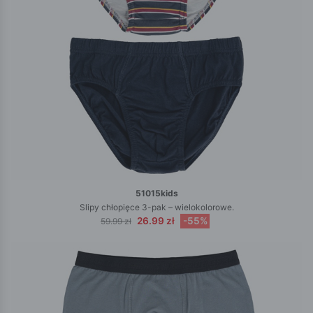
51015kids
Slipy chłopięce 3-pak – wielokolorowe.
26.99 zł
-55%
59.99 zł