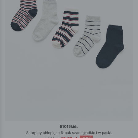
51015kids
Skarpety chłopięce 5-pak szare gładkie i w paski.