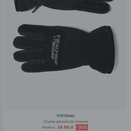
51015kids
Czarne rękawiczki zimowe
39.99 zł
-33%
59.99 zł