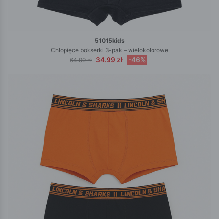
51015kids
Chłopięce bokserki 3-pak – wielokolorowe
34.99 zł
-46%
64.99 zł