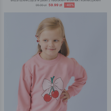
Bluza dziewczęca w paski z nadrukiem wisienek i kołnierzykiem
59.99 zł
-40%
99.99 zł