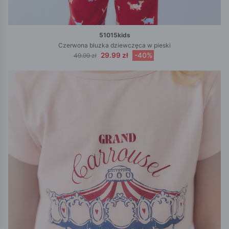
51015kids
Czerwona bluzka dziewczęca w pieski
29.99 zł
-40%
49.99 zł