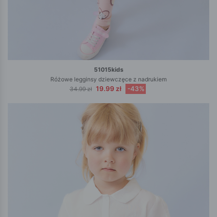
51015kids
Różowe legginsy dziewczęce z nadrukiem
19.99 zł
-43%
34.99 zł