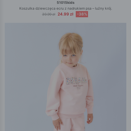
51015kids
Koszulka dziewczęca ecru z nadrukiem psa – luźny krój.
24.99 zł
-38%
39.99 zł