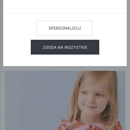
rozumiemy, dlatego tworzymy ubranka dla dziewczynek, które
sprostają każdemu wyzwaniu. Nasza kolekcja to idealne
połączenie wygody, trwałości i najnowszych trendów, które
pokocha każda mała modnisia – a jej rodzice docenią wysoką
SPERSONALIZUJ
jakość i atrakcyjne ceny.
POKAŻ FILTRY
ZGODA NA WSZYSTKIE
12
24
48
SORTUJ