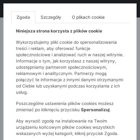
LIKWIDACJA KOLEKCJI!
+ ekstra
-10% z kodem: ALL10
(zakupy
od 120zł) 💣
KUP TERAZ!
Zgoda
Szczegóły
O plikach cookie
MONNARI
QUIOSQUE
FEMESTAGE
Niniejsza strona korzysta z plików cookie
Wykorzystujemy pliki cookie do spersonalizowania
treści i reklam, aby oferować funkcje
społecznościowe i analizować ruch w naszej witrynie.
Informacje o tym, jak korzystasz z naszej witryny,
udostępniamy partnerom społecznościowym,
reklamowym i analitycznym. Partnerzy mogą
połączyć te informacje z innymi danymi otrzymanymi
od Ciebie lub uzyskanymi podczas korzystania z ich
51015kids
Dziewczynki 2-7 lat
usług.
Poszczególne ustawienia plików cookies możesz
DZIEWCZYNKI 2-7 LAT
zmieniać po kliknięciu przycisku
Spersonalizuj
.
Każdy dzień w życiu małej dziewczynki to nowa, fascynująca
Aby wyrazić zgodę na instalowanie na Twoim
przygoda! Wiek od 2 do 7 lat to czas niekończącej się energii,
urządzeniu końcowym plików cookies wszystkich
odkrywania świata w przedszkolu i na placu zabaw, a także
wskazanych wyżej kategorii, kliknij przycisk Zgoda.
kształtowania własnego gustu. W 5.10.15 doskonale to