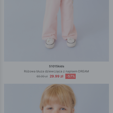
51015kids
Różowa bluza dziewczęca z napisem DREAM
29.99 zł
-57%
69.99 zł