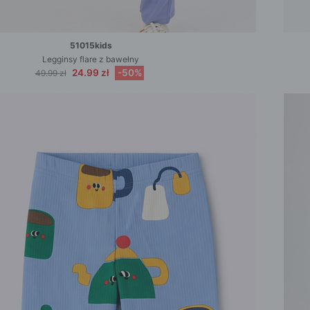
51015kids
Legginsy flare z bawełny
24.99 zł
-50%
49.99 zł