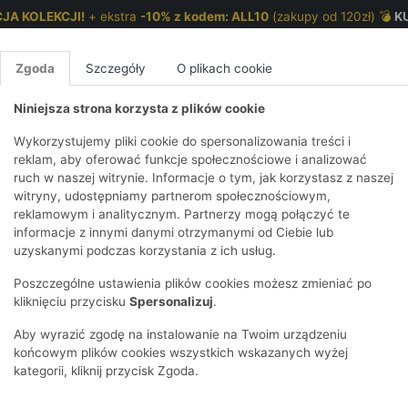
JA KOLEKCJI!
+ ekstra
-10% z kodem: ALL10
(zakupy od 120zł) 💣
K
Zgoda
Szczegóły
O plikach cookie
Niniejsza strona korzysta z plików cookie
NKI 7-12 LAT
CHŁOPCY 2-7 LAT
CHŁOPCY 7-12
Wykorzystujemy pliki cookie do spersonalizowania treści i
reklam, aby oferować funkcje społecznościowe i analizować
ruch w naszej witrynie. Informacje o tym, jak korzystasz z naszej
E
HIRTY
KOMPLETY
SPODNIE
T-SHIRTY
BEZRĘKAW
T-SHIRTY
BEZRĘK
witryny, udostępniamy partnerom społecznościowym,
reklamowym i analitycznym. Partnerzy mogą połączyć te
Y I BLUZY Z
GINSY
SZORTY
KOSZULE
LEGGINSY
ZESTAWY
KOSZULE
SPODNI
informacje z innymi danymi otrzymanymi od Ciebie lub
TUREM
DNIE
AKCESORIA
BLUZKI
SPODNIE
SZORTY
BLUZY I B
SPODNI
uzyskanymi podczas korzystania z ich usług.
TRY
SOWE
DRESOWE
KAPTURE
E
BIELIZNA
BLUZY I BLUZY Z
AKCESORIA
JEANS
Poszczególne ustawienia plików cookies możesz zmieniać po
ULE I BLUZKI
NSY
KAPTUREM
JEANSY
SWETRY
SKARPETKI I
KOMPL
CZAPKI,
kliknięciu przycisku
Spersonalizuj
.
RAJSTOPY
KURTKI
KURTKI
DRESO
KOMINY
KI
SUKIENKI
ozmiar
Materiał
Cena
Tylko dostępne
Aby wyrazić zgodę na instalowanie na Twoim urządzeniu
OZDOBY DO
SKARPET
CZKI
SPÓDNICZKI
końcowym plików cookies wszystkich wskazanych wyżej
WŁOSÓW
RAJSTO
kategorii, kliknij przycisk Zgoda.
KURTKI
POKAŻ WS
CZAPKI I
OZDOBY
AWNIKI
KAPELUSZE
WŁOSÓ
POKAŻ WSZYSTKIE