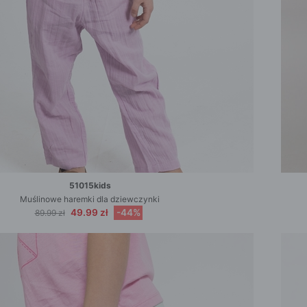
51015kids
Muślinowe haremki dla dziewczynki
49.99 zł
-44%
89.99 zł