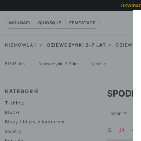
LIKWIDAC
MONNARI
QUIOSQUE
FEMESTAGE
NIEMOWLAK
DZIEWCZYNKI 2-7 LAT
DZIEWCZY
51015kids
Dziewczynki 2-7 lat
Spodnie
DZIEWCZYNKI
T-SHIRTY
CHŁOPCY
SPODNI
T-S
KOMBINEZONY I
BLUZKI
BODY, ŚPIOCHY
BLUZ
LEG
KURTKI
KAP
BLUZY I BLUZY Z
RAMPERSY
SPO
BODY, ŚPIOCHY
KAPTUREM
SWE
DRE
KATEGORIE
SPODNI
T-SHIRTY
BLUZY
SWETRY
KOSZ
JEA
BLUZKI
T-shirty
SPODNIE, SPODNIE
KOSZULE
KOSZULE I
SUKIEN
Bluzki
Kolor
R
DRESOWE, LEGGINSY
KAMIZELKI
SPÓDNI
Bluzy i bluzy z kapturem
SUKIENKI I
SPODNIE I
KURTKI
12
24
48
SPÓDNICZKI
Swetry
SPODNIE DRESOWE
BEZRĘK
BLUZKI
Koszule