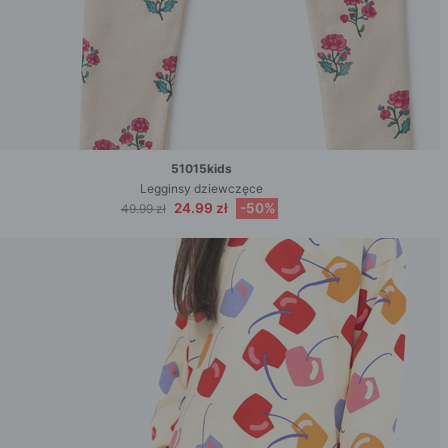
51015kids
Legginsy dziewczęce
24.99 zł
-50%
49.99 zł