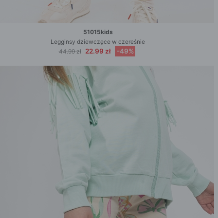
51015kids
Legginsy dziewczęce w czereśnie
22.99 zł
-49%
44.99 zł