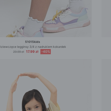
51015kids
Dziewczęce legginsy 3/4 z nadrukiem kokardek
17.99 zł
-40%
29.99 zł