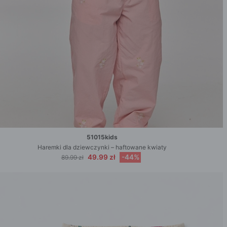
51015kids
Haremki dla dziewczynki – haftowane kwiaty
49.99 zł
-44%
89.99 zł