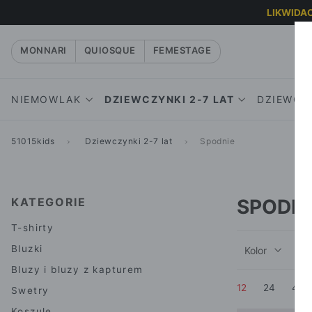
LIKWIDAC
MONNARI
QUIOSQUE
FEMESTAGE
NIEMOWLAK
DZIEWCZYNKI 2-7 LAT
DZIEWCZY
51015kids
Dziewczynki 2-7 lat
Spodnie
DZIEWCZYNKI
T-SHIRTY
CHŁOPCY
SPODNI
T-S
KOMBINEZONY I
BLUZKI
BODY, ŚPIOCHY
BLUZ
LEG
KURTKI
KAP
BLUZY I BLUZY Z
RAMPERSY
SPO
BODY, ŚPIOCHY
KAPTUREM
SWE
DRE
KATEGORIE
SPODNI
T-SHIRTY
BLUZY
SWETRY
KOSZ
JEA
BLUZKI
T-shirty
SPODNIE, SPODNIE
KOSZULE
KOSZULE I
SUKIEN
Bluzki
Kolor
R
DRESOWE, LEGGINSY
KAMIZELKI
SPÓDNI
Bluzy i bluzy z kapturem
SUKIENKI I
SPODNIE I
KURTKI
12
24
48
SPÓDNICZKI
Swetry
SPODNIE DRESOWE
BEZRĘK
BLUZKI
Koszule