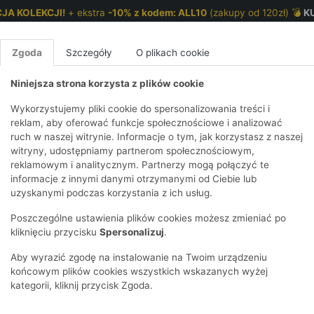
JA KOLEKCJI!
+ ekstra
-10% z kodem: ALL10
(zakupy od 120zł) 💣
K
Zgoda
Szczegóły
O plikach cookie
Niniejsza strona korzysta z plików cookie
NKI 7-12 LAT
CHŁOPCY 2-7 LAT
CHŁOPCY 7-12
Wykorzystujemy pliki cookie do spersonalizowania treści i
reklam, aby oferować funkcje społecznościowe i analizować
ruch w naszej witrynie. Informacje o tym, jak korzystasz z naszej
E
HIRTY
KOMPLETY
SPODNIE
T-SHIRTY
BEZRĘKAW
T-SHIRTY
BEZRĘK
witryny, udostępniamy partnerom społecznościowym,
reklamowym i analitycznym. Partnerzy mogą połączyć te
Y I BLUZY Z
GINSY
SZORTY
KOSZULE
LEGGINSY
ZESTAWY
KOSZULE
SPODNI
informacje z innymi danymi otrzymanymi od Ciebie lub
TUREM
DNIE
AKCESORIA
BLUZKI
SPODNIE
SZORTY
BLUZY I B
SPODNI
uzyskanymi podczas korzystania z ich usług.
TRY
SOWE
DRESOWE
KAPTURE
E
BIELIZNA
BLUZY I BLUZY Z
AKCESORIA
JEANS
Poszczególne ustawienia plików cookies możesz zmieniać po
ULE I BLUZKI
NSY
KAPTUREM
JEANSY
SWETRY
SKARPETKI I
KOMPL
CZAPKI,
kliknięciu przycisku
Spersonalizuj
.
RAJSTOPY
KURTKI
KURTKI
DRESO
KOMINY
KI
SUKIENKI
ozmiar
Materiał
Cena
Tylko dostępne
Aby wyrazić zgodę na instalowanie na Twoim urządzeniu
OZDOBY DO
SKARPET
CZKI
SPÓDNICZKI
końcowym plików cookies wszystkich wskazanych wyżej
WŁOSÓW
RAJSTO
kategorii, kliknij przycisk Zgoda.
KURTKI
POKAŻ WS
CZAPKI I
OZDOBY
AWNIKI
KAPELUSZE
WŁOSÓ
POKAŻ WSZYSTKIE