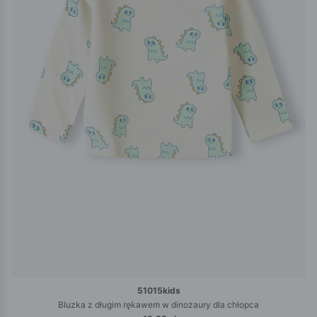
51015kids
Bluzka z długim rękawem w dinozaury dla chłopca