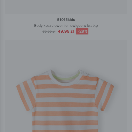
51015kids
Body koszulowe niemowlęce w kratkę
49.99 zł
-29%
69.99 zł