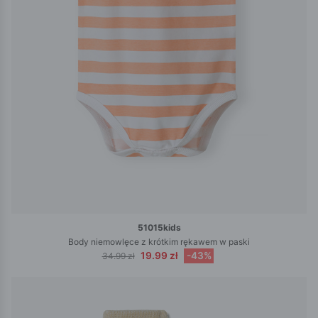
51015kids
Body niemowlęce z krótkim rękawem w paski
19.99 zł
-43%
34.99 zł