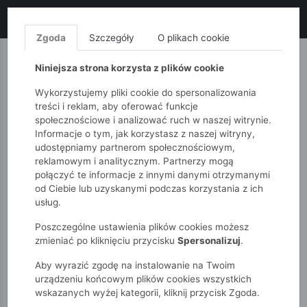
LIKWIDACJA KOLEKCJI!
+ ekstra
-10% z kodem: ALL10
(zakupy
od 120zł) 💣
KUP TERAZ!
Zgoda
Szczegóły
O plikach cookie
MONNARI
QUIOSQUE
FEMESTAGE
Niniejsza strona korzysta z plików cookie
Wykorzystujemy pliki cookie do spersonalizowania
treści i reklam, aby oferować funkcje
społecznościowe i analizować ruch w naszej witrynie.
Informacje o tym, jak korzystasz z naszej witryny,
udostępniamy partnerom społecznościowym,
reklamowym i analitycznym. Partnerzy mogą
połączyć te informacje z innymi danymi otrzymanymi
od Ciebie lub uzyskanymi podczas korzystania z ich
51015kids
Niemowlak
Chłopcy
usług.
Poszczególne ustawienia plików cookies możesz
CHŁOPCY
zmieniać po kliknięciu przycisku
Spersonalizuj
.
Aby wyrazić zgodę na instalowanie na Twoim
POKAŻ FILTRY
urządzeniu końcowym plików cookies wszystkich
wskazanych wyżej kategorii, kliknij przycisk Zgoda.