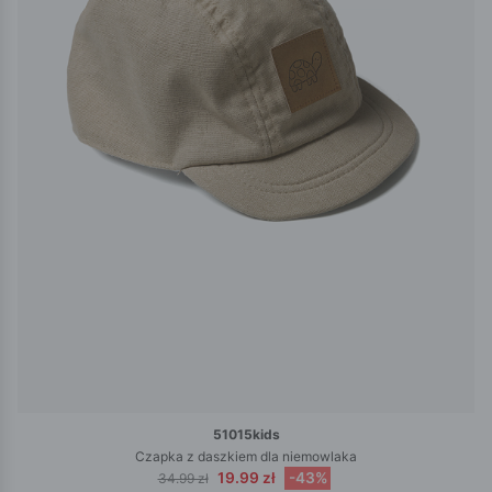
51015kids
Czapka z daszkiem dla niemowlaka
19.99 zł
-43%
34.99 zł