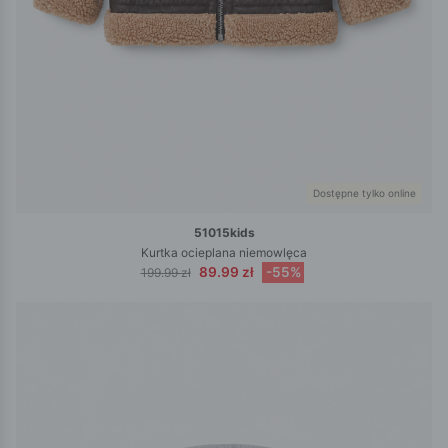
Dostępne tylko online
51015kids
Kurtka ocieplana niemowlęca
89.99 zł
-55%
199.99 zł