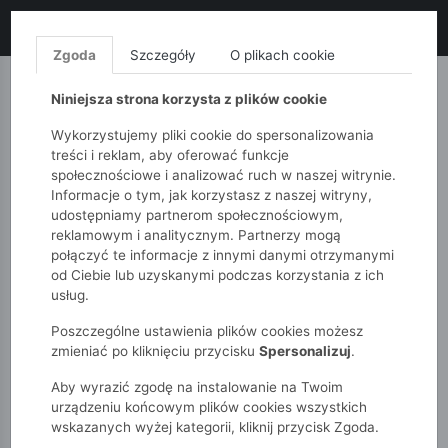
LIKWIDACJA KOLEKCJI!
+ ekstra
-10% z kodem: ALL10
(zakupy
od 120zł) 💣
KUP TERAZ!
Zgoda
Szczegóły
O plikach cookie
MONNARI
QUIOSQUE
FEMESTAGE
Niniejsza strona korzysta z plików cookie
Wykorzystujemy pliki cookie do spersonalizowania
treści i reklam, aby oferować funkcje
społecznościowe i analizować ruch w naszej witrynie.
Informacje o tym, jak korzystasz z naszej witryny,
udostępniamy partnerom społecznościowym,
reklamowym i analitycznym. Partnerzy mogą
połączyć te informacje z innymi danymi otrzymanymi
od Ciebie lub uzyskanymi podczas korzystania z ich
51015kids
Niemowlak
Chłopcy
usług.
Poszczególne ustawienia plików cookies możesz
CHŁOPCY
zmieniać po kliknięciu przycisku
Spersonalizuj
.
Aby wyrazić zgodę na instalowanie na Twoim
POKAŻ FILTRY
urządzeniu końcowym plików cookies wszystkich
wskazanych wyżej kategorii, kliknij przycisk Zgoda.