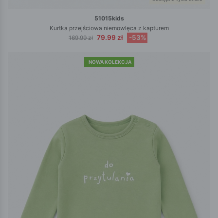
51015kids
Kurtka przejściowa niemowlęca z kapturem
79.99 zł
-53%
169.99 zł
NOWA KOLEKCJA