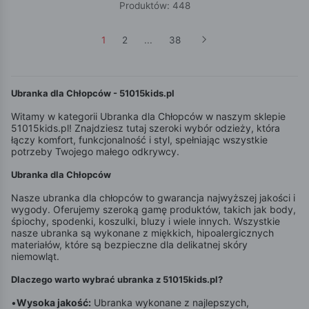
Produktów: 448
1
2
...
38
Ubranka dla Chłopców - 51015kids.pl
Witamy w kategorii Ubranka dla Chłopców w naszym sklepie
51015kids.pl! Znajdziesz tutaj szeroki wybór odzieży, która
łączy komfort, funkcjonalność i styl, spełniając wszystkie
potrzeby Twojego małego odkrywcy.
Ubranka dla Chłopców
Nasze ubranka dla chłopców to gwarancja najwyższej jakości i
wygody. Oferujemy szeroką gamę produktów, takich jak body,
śpiochy, spodenki, koszulki, bluzy i wiele innych. Wszystkie
nasze ubranka są wykonane z miękkich, hipoalergicznych
materiałów, które są bezpieczne dla delikatnej skóry
niemowląt.
Dlaczego warto wybrać ubranka z 51015kids.pl?
•
Wysoka jakość:
Ubranka wykonane z najlepszych,