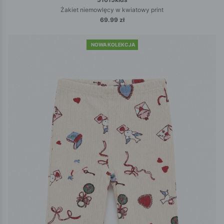
Żakiet niemowlęcy w kwiatowy print
69.99 zł
NOWA KOLEKCJA