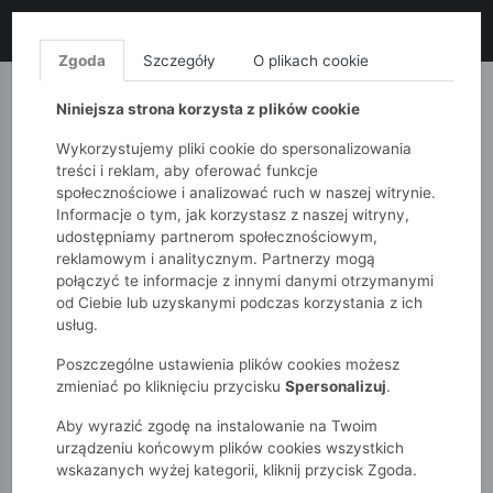
LIKWIDACJA KOLEKCJI!
+ ekstra
-10% z kodem: ALL10
(zakupy
od 120zł) 💣
KUP TERAZ!
Zgoda
Szczegóły
O plikach cookie
MONNARI
QUIOSQUE
FEMESTAGE
Niniejsza strona korzysta z plików cookie
Wykorzystujemy pliki cookie do spersonalizowania
treści i reklam, aby oferować funkcje
społecznościowe i analizować ruch w naszej witrynie.
Informacje o tym, jak korzystasz z naszej witryny,
udostępniamy partnerom społecznościowym,
reklamowym i analitycznym. Partnerzy mogą
połączyć te informacje z innymi danymi otrzymanymi
od Ciebie lub uzyskanymi podczas korzystania z ich
51015kids
Nowości
usług.
Poszczególne ustawienia plików cookies możesz
NOWOŚCI
zmieniać po kliknięciu przycisku
Spersonalizuj
.
To tutaj bije serce 5.10.15! W kategorii Nowości znajdziesz
Aby wyrazić zgodę na instalowanie na Twoim
najświeższe propozycje prosto z naszej pracowni projektowej.
urządzeniu końcowym plików cookies wszystkich
To miejsce, w którym najnowsze trendy w modzie dziecięcej
wskazanych wyżej kategorii, kliknij przycisk Zgoda.
spotykają się z komfortem, funkcjonalnością i jakością, jakiej od