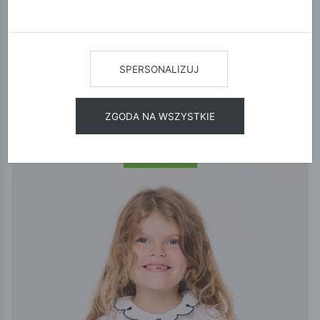
nas oczekujesz. Jeśli szukasz inspiracji na nadchodzący sezon i
chcesz jako pierwszy odkryć nasze nowe perełki – jesteś w
idealnym miejscu.
SPERSONALIZUJ
POKAŻ FILTRY
ZGODA NA WSZYSTKIE
12
24
48
SORTUJ
NOWA KOLEKCJA