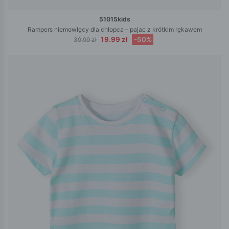
51015kids
Rampers niemowlęcy dla chłopca – pajac z krótkim rękawem
19.99 zł
-50%
39.99 zł