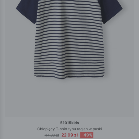
51015kids
Chłopięcy T-shirt typu raglan w paski
22.99 zł
-49%
44.99 zł