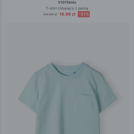
51015kids
T-shirt chłopięcy z palmą
16.99 zł
-51%
34.99 zł