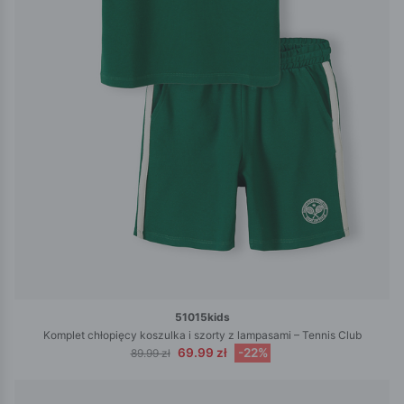
51015kids
Komplet chłopięcy koszulka i szorty z lampasami – Tennis Club
69.99 zł
-22%
89.99 zł