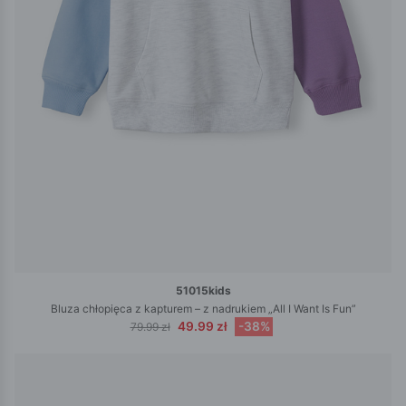
51015kids
Bluza chłopięca z kapturem – z nadrukiem „All I Want Is Fun”
49.99 zł
-38%
79.99 zł