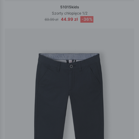
51015kids
Szorty chłopięce 1/2
44.99 zł
-36%
69.99 zł