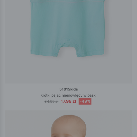
51015kids
Krótki pajac niemowlęcy w paski
17.99 zł
-49%
34.99 zł