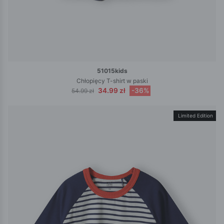
51015kids
Chłopięcy T-shirt w paski
34.99 zł
-36%
54.99 zł
Limited Edition