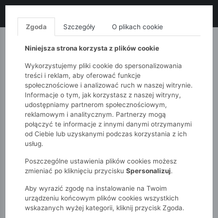
LIKWIDACJA KOLEKCJI!
+ ekstra
-10% z kodem: ALL10
(zakupy
od 120zł) 💣
KUP TERAZ!
Zgoda
Szczegóły
O plikach cookie
MONNARI
QUIOSQUE
FEMESTAGE
Niniejsza strona korzysta z plików cookie
Wykorzystujemy pliki cookie do spersonalizowania
treści i reklam, aby oferować funkcje
społecznościowe i analizować ruch w naszej witrynie.
Informacje o tym, jak korzystasz z naszej witryny,
udostępniamy partnerom społecznościowym,
reklamowym i analitycznym. Partnerzy mogą
połączyć te informacje z innymi danymi otrzymanymi
od Ciebie lub uzyskanymi podczas korzystania z ich
51015kids
Promocja
usług.
Poszczególne ustawienia plików cookies możesz
PROMOCJA
zmieniać po kliknięciu przycisku
Spersonalizuj
.
Aby wyrazić zgodę na instalowanie na Twoim
POKAŻ FILTRY
urządzeniu końcowym plików cookies wszystkich
wskazanych wyżej kategorii, kliknij przycisk Zgoda.