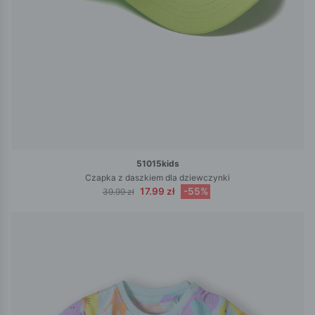
51015kids
Czapka z daszkiem dla dziewczynki
17.99 zł
-55%
39.99 zł