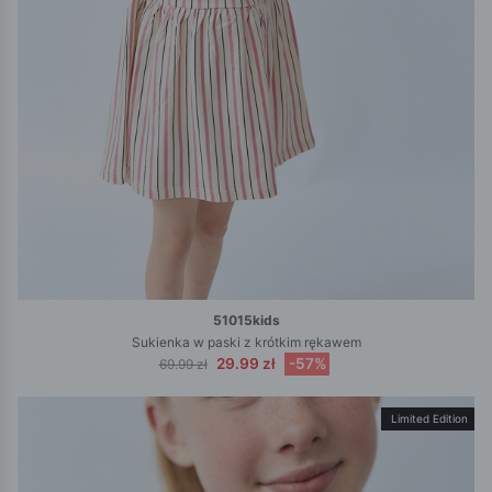
51015kids
Sukienka w paski z krótkim rękawem
29.99 zł
-57%
69.99 zł
Limited Edition