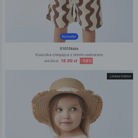
Bestseller
51015kids
Koszulka chłopięca z letnim nadrukiem
18.99 zł
-58%
44.99 zł
Limited Edition