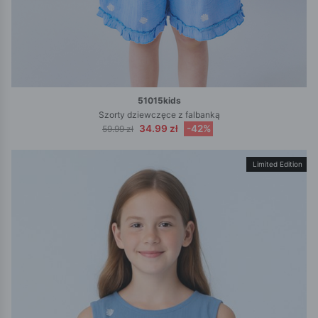
51015kids
Szorty dziewczęce z falbanką
34.99 zł
-42%
59.99 zł
Limited Edition