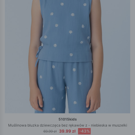
51015kids
Muślinowa bluzka dziewczęca bez rękawów z - niebieska w muszelki
39.99 zł
-43%
69.99 zł