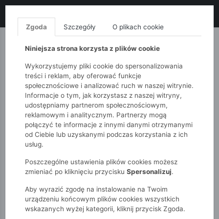
LIKWIDACJA KOLEKCJI!
+ ekstra
-10% z kodem: ALL10
(zakupy
od 120zł) 💣
KUP TERAZ!
Zgoda
Szczegóły
O plikach cookie
MONNARI
QUIOSQUE
FEMESTAGE
Niniejsza strona korzysta z plików cookie
Wykorzystujemy pliki cookie do spersonalizowania
treści i reklam, aby oferować funkcje
społecznościowe i analizować ruch w naszej witrynie.
Informacje o tym, jak korzystasz z naszej witryny,
udostępniamy partnerom społecznościowym,
reklamowym i analitycznym. Partnerzy mogą
połączyć te informacje z innymi danymi otrzymanymi
od Ciebie lub uzyskanymi podczas korzystania z ich
51015kids
Sycylia
usług.
Poszczególne ustawienia plików cookies możesz
SYCYLIA
zmieniać po kliknięciu przycisku
Spersonalizuj
.
Aby wyrazić zgodę na instalowanie na Twoim
POKAŻ FILTRY
urządzeniu końcowym plików cookies wszystkich
wskazanych wyżej kategorii, kliknij przycisk Zgoda.