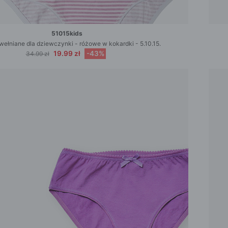
51015kids
wełniane dla dziewczynki - różowe w kokardki - 5.10.15.
19.99 zł
-43%
34.99 zł