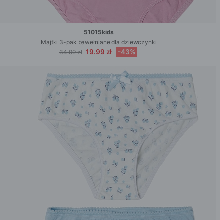
51015kids
Majtki 3-pak bawełniane dla dziewczynki
19.99 zł
-43%
34.99 zł