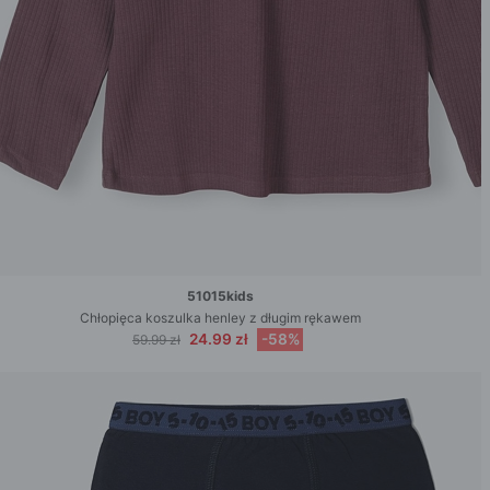
51015kids
Chłopięca koszulka henley z długim rękawem
24.99 zł
-58%
59.99 zł