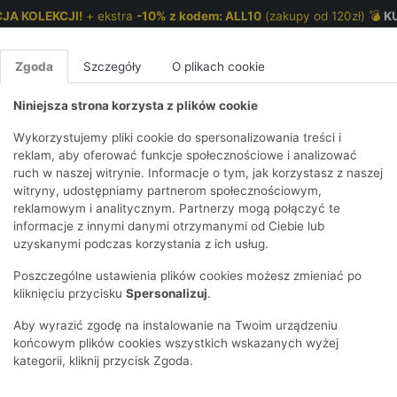
JA KOLEKCJI!
+ ekstra
-10% z kodem: ALL10
(zakupy od 120zł) 💣
K
Zgoda
Szczegóły
O plikach cookie
Niniejsza strona korzysta z plików cookie
NKI 7-12 LAT
CHŁOPCY 2-7 LAT
CHŁOPCY 7-12
Wykorzystujemy pliki cookie do spersonalizowania treści i
reklam, aby oferować funkcje społecznościowe i analizować
ruch w naszej witrynie. Informacje o tym, jak korzystasz z naszej
E
IRTY
KOMPLETY
SPODNIE
T-SHIRTY
BEZRĘKAWN
T-SHIRTY
BEZRĘK
witryny, udostępniamy partnerom społecznościowym,
reklamowym i analitycznym. Partnerzy mogą połączyć te
Y I BLUZY Z
GINSY
SZORTY
KOSZULE
LEGGINSY
ZESTAWY
KOSZULE
SPODNI
informacje z innymi danymi otrzymanymi od Ciebie lub
UREM
DNIE
AKCESORIA
BLUZKI
SPODNIE
SZORTY
BLUZY I B
SPODNI
uzyskanymi podczas korzystania z ich usług.
TRY
SOWE
DRESOWE
KAPTUREM
EDAŻ
BIELIZNA
BLUZY I BLUZY Z
AKCESORIA
JEANSY
Poszczególne ustawienia plików cookies możesz zmieniać po
ULE I BLUZKI
NSY
KAPTUREM
JEANSY
SWETRY
SKARPETKI I
KOMPLE
CZAPKI, 
kliknięciu przycisku
Spersonalizuj
.
RAJSTOPY
KURTKI
KURTKI
DRESOW
KOMINY
KI
SUKIENKI
ozmiar
Materiał
Płeć
Cena
Tylko dos
Aby wyrazić zgodę na instalowanie na Twoim urządzeniu
OZDOBY DO
SKARPET
CZKI
SPÓDNICZKI
końcowym plików cookies wszystkich wskazanych wyżej
WŁOSÓW
RAJSTO
kategorii, kliknij przycisk Zgoda.
KURTKI
POKAŻ WS
CZAPKI I
OZDOBY
AWNIKI
KAPELUSZE
WŁOSÓ
POKAŻ WSZYSTKIE