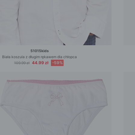
51015kids
Biała koszula z długim rękawem dla chłopca
44.99 zł
-59%
109.99 zł