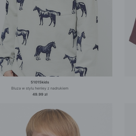
51015kids
Bluza w stylu henley z nadrukiem
49.99 zł