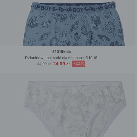
51015kids
Dzianinowe bokserki dla chłopca - 5.10.15.
24.99 zł
-44%
44.99 zł