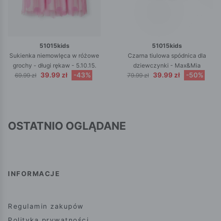
51015kids
51015kids
Sukienka niemowlęca w różowe
Czarna tiulowa spódnica dla
grochy - długi rękaw - 5.10.15.
dziewczynki - Max&Mia
39.99 zł
-43%
39.99 zł
-50%
69.99 zł
79.99 zł
OSTATNIO OGLĄDANE
INFORMACJE
Regulamin zakupów
Polityka prywatności