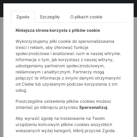
LIKWIDACJA KOLEKCJI!
+ ekstra
-10% z kodem: ALL10
(zakupy
od 120zł) 💣
KUP TERAZ!
Zgoda
Szczegóły
O plikach cookie
MONNARI
QUIOSQUE
FEMESTAGE
Niniejsza strona korzysta z plików cookie
Wykorzystujemy pliki cookie do spersonalizowania
treści i reklam, aby oferować funkcje
społecznościowe i analizować ruch w naszej witrynie.
Informacje o tym, jak korzystasz z naszej witryny,
udostępniamy partnerom społecznościowym,
reklamowym i analitycznym. Partnerzy mogą
połączyć te informacje z innymi danymi otrzymanymi
od Ciebie lub uzyskanymi podczas korzystania z ich
51015kids
Dziewczynki 2-7 lat
usług.
Różowa bluzka z krótkim rękawem - Kot - 5.10.15.
Poszczególne ustawienia plików cookies możesz
zmieniać po kliknięciu przycisku
Spersonalizuj
.
Aby wyrazić zgodę na instalowanie na Twoim
urządzeniu końcowym plików cookies wszystkich
wskazanych wyżej kategorii, kliknij przycisk Zgoda.