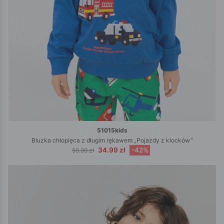
51015kids
Bluzka chłopięca z długim rękawem „Pojazdy z klocków”
34.99 zł
-42%
59.99 zł