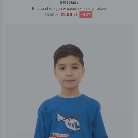
51015kids
Bluzka chłopięca w paseczki – długi rękaw
22.99 zł
-43%
39.99 zł