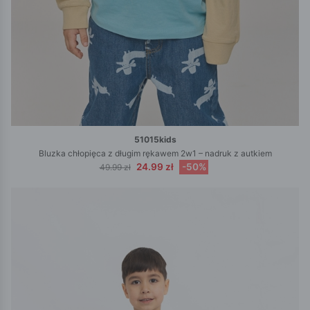
51015kids
Bluzka chłopięca z długim rękawem 2w1 – nadruk z autkiem
24.99 zł
-50%
49.99 zł