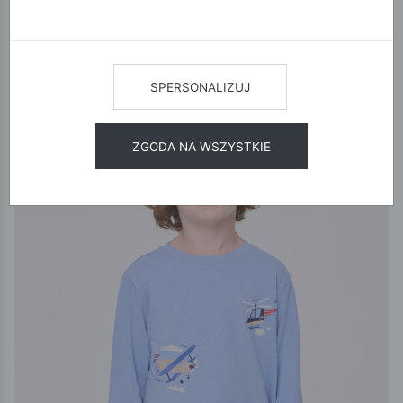
12
24
48
SORTUJ
NOWA KOLEKCJA
SPERSONALIZUJ
ZGODA NA WSZYSTKIE