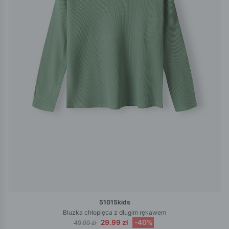
51015kids
Bluzka chłopięca z długim rękawem
29.99 zł
-40%
49.99 zł