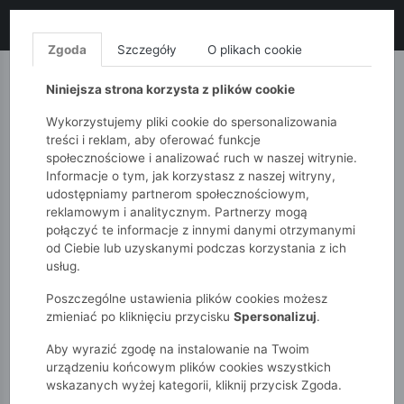
LIKWIDACJA KOLEKCJI!
+ ekstra
-10% z kodem: ALL10
(zakupy
od 120zł) 💣
KUP TERAZ!
Zgoda
Szczegóły
O plikach cookie
MONNARI
QUIOSQUE
FEMESTAGE
Niniejsza strona korzysta z plików cookie
Wykorzystujemy pliki cookie do spersonalizowania
treści i reklam, aby oferować funkcje
społecznościowe i analizować ruch w naszej witrynie.
Informacje o tym, jak korzystasz z naszej witryny,
udostępniamy partnerom społecznościowym,
reklamowym i analitycznym. Partnerzy mogą
połączyć te informacje z innymi danymi otrzymanymi
od Ciebie lub uzyskanymi podczas korzystania z ich
51015kids
Chłopcy 2-7 lat
Bluzki
usług.
Poszczególne ustawienia plików cookies możesz
BLUZKI
zmieniać po kliknięciu przycisku
Spersonalizuj
.
Aby wyrazić zgodę na instalowanie na Twoim
POKAŻ FILTRY
urządzeniu końcowym plików cookies wszystkich
wskazanych wyżej kategorii, kliknij przycisk Zgoda.