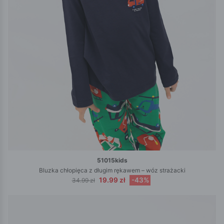
51015kids
Bluzka chłopięca z długim rękawem – wóz strażacki
19.99 zł
-43%
34.99 zł