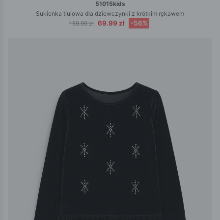
51015kids
Sukienka tiulowa dla dziewczynki z krótkim rękawem
69.99 zł
-56%
159.99 zł