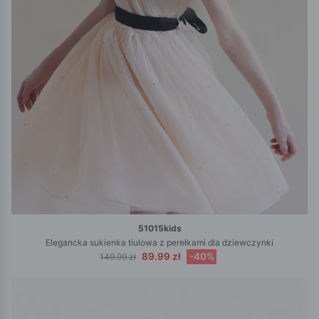
51015kids
Elegancka sukienka tiulowa z perełkami dla dziewczynki
89.99 zł
-40%
149.99 zł