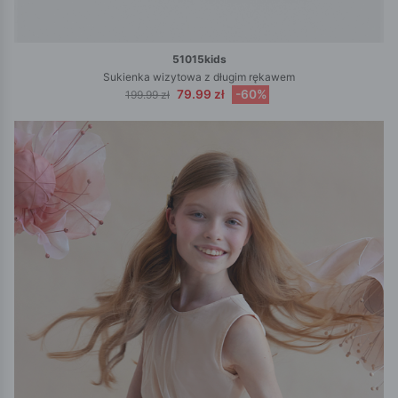
51015kids
Sukienka wizytowa z długim rękawem
79.99 zł
-60%
199.99 zł