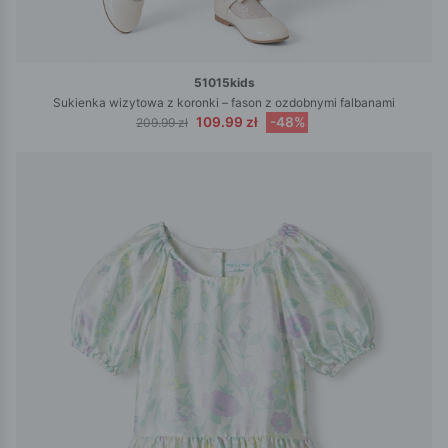
51015kids
Sukienka wizytowa z koronki – fason z ozdobnymi falbanami
109.99 zł
-48%
209.99 zł