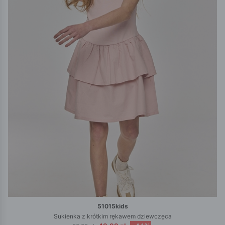
51015kids
Sukienka z krótkim rękawem dziewczęca