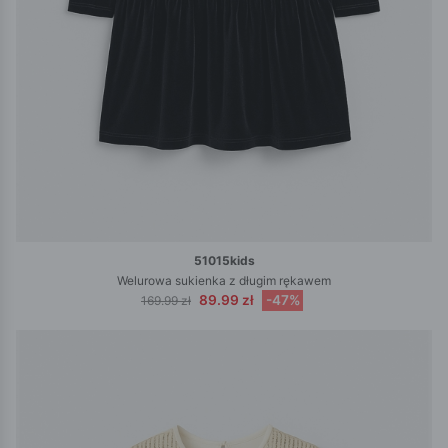
51015kids
Welurowa sukienka z długim rękawem
89.99 zł
-47%
169.99 zł