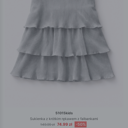
51015kids
Sukienka z krótkim rękawem z falbankami
74.99 zł
-50%
149.99 zł