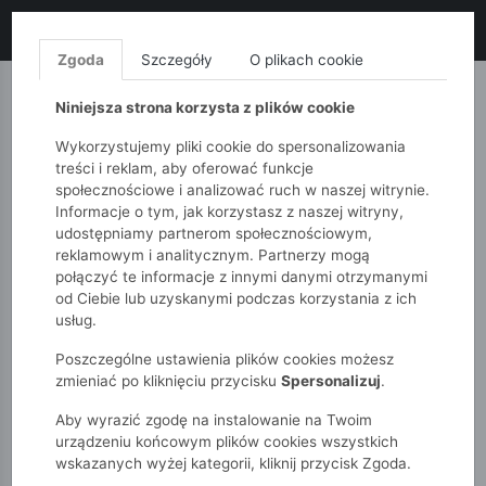
LIKWIDACJA KOLEKCJI!
+ ekstra
-10% z kodem: ALL10
(zakupy
od 120zł) 💣
KUP TERAZ!
Zgoda
Szczegóły
O plikach cookie
MONNARI
QUIOSQUE
FEMESTAGE
Niniejsza strona korzysta z plików cookie
Wykorzystujemy pliki cookie do spersonalizowania
treści i reklam, aby oferować funkcje
społecznościowe i analizować ruch w naszej witrynie.
Informacje o tym, jak korzystasz z naszej witryny,
udostępniamy partnerom społecznościowym,
reklamowym i analitycznym. Partnerzy mogą
połączyć te informacje z innymi danymi otrzymanymi
od Ciebie lub uzyskanymi podczas korzystania z ich
51015kids
Dziewczynki 7-12 lat
Sukienki
usług.
Poszczególne ustawienia plików cookies możesz
SUKIENKI
zmieniać po kliknięciu przycisku
Spersonalizuj
.
Aby wyrazić zgodę na instalowanie na Twoim
POKAŻ FILTRY
urządzeniu końcowym plików cookies wszystkich
wskazanych wyżej kategorii, kliknij przycisk Zgoda.