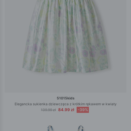
51015kids
Elegancka sukienka dziewczęca z krótkim rękawem w kwiaty
84.99 zł
-39%
139.99 zł