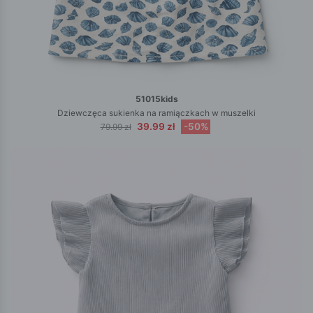
51015kids
Dziewczęca sukienka na ramiączkach w muszelki
39.99 zł
-50%
79.99 zł