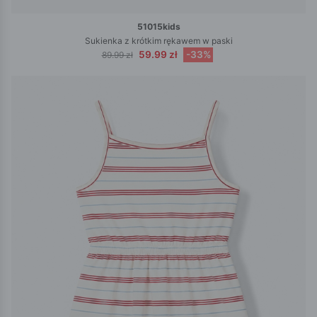
51015kids
Sukienka z krótkim rękawem w paski
59.99 zł
-33%
89.99 zł