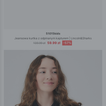
51015kids
Jeansowa kurtka z odpinanym kapturem | Lincoln&Sharks
59.99 zł
-57%
139.99 zł