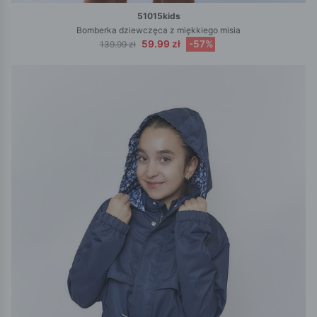
51015kids
Bomberka dziewczęca z miękkiego misia
59.99 zł
-57%
139.99 zł