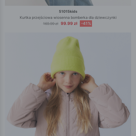
51015kids
Kurtka przejściowa wiosenna bomberka dla dziewczynki
99.99 zł
-41%
169.99 zł