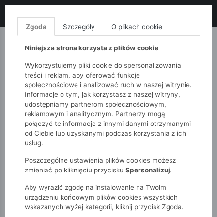
LIKWIDACJA KOLEKCJI!
+ ekstra
-10% z kodem: ALL10
(zakupy
od 120zł) 💣
KUP TERAZ!
Zgoda
Szczegóły
O plikach cookie
MONNARI
QUIOSQUE
FEMESTAGE
Niniejsza strona korzysta z plików cookie
Wykorzystujemy pliki cookie do spersonalizowania
treści i reklam, aby oferować funkcje
społecznościowe i analizować ruch w naszej witrynie.
Informacje o tym, jak korzystasz z naszej witryny,
udostępniamy partnerom społecznościowym,
reklamowym i analitycznym. Partnerzy mogą
połączyć te informacje z innymi danymi otrzymanymi
od Ciebie lub uzyskanymi podczas korzystania z ich
51015kids
Dziewczynki 7-12 lat
Kurtki
usług.
Poszczególne ustawienia plików cookies możesz
KURTKI
zmieniać po kliknięciu przycisku
Spersonalizuj
.
Aby wyrazić zgodę na instalowanie na Twoim
POKAŻ FILTRY
urządzeniu końcowym plików cookies wszystkich
wskazanych wyżej kategorii, kliknij przycisk Zgoda.