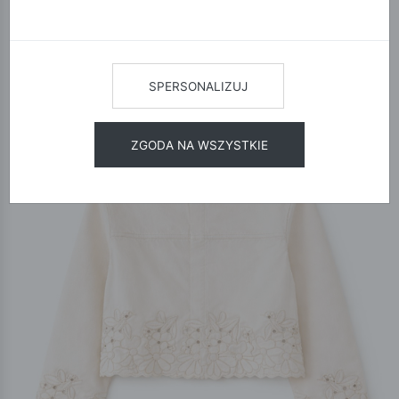
12
24
48
SORTUJ
SPERSONALIZUJ
ZGODA NA WSZYSTKIE