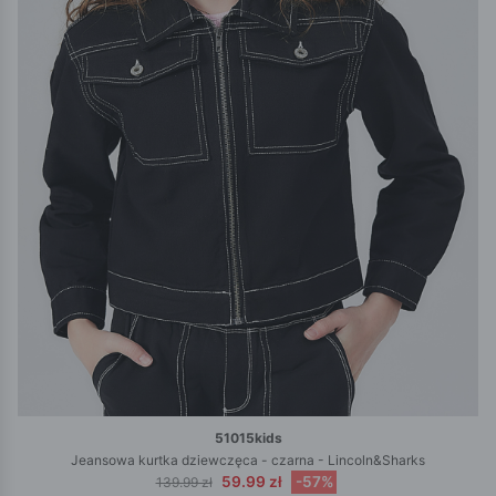
51015kids
Jeansowa kurtka dziewczęca - czarna - Lincoln&Sharks
59.99 zł
-57%
139.99 zł