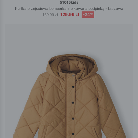
51015kids
Kurtka przejściowa bomberka z pikowana podpinką - brązowa
129.99 zł
-24%
169.99 zł