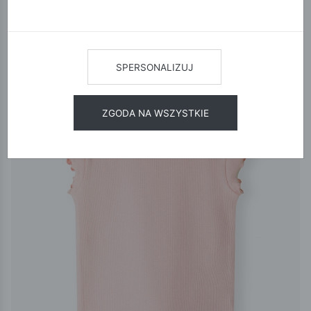
12
24
48
SORTUJ
SPERSONALIZUJ
ZGODA NA WSZYSTKIE