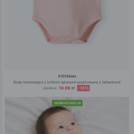
51015kids
Body niemowlęce z krótkim rękawem prążkowane z falbankami
19.99 zł
-50%
39.99 zł
NOWA KOLEKCJA