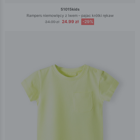
51015kids
Rampers niemowlęcy z lwem – pajac krótki rękaw
24.99 zł
-29%
34.99 zł