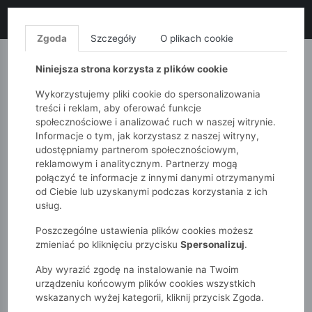
LIKWIDACJA KOLEKCJI!
+ ekstra
-10% z kodem: ALL10
(zakupy
od 120zł) 💣
KUP TERAZ!
Zgoda
Szczegóły
O plikach cookie
MONNARI
QUIOSQUE
FEMESTAGE
Niniejsza strona korzysta z plików cookie
Wykorzystujemy pliki cookie do spersonalizowania
treści i reklam, aby oferować funkcje
społecznościowe i analizować ruch w naszej witrynie.
Informacje o tym, jak korzystasz z naszej witryny,
udostępniamy partnerom społecznościowym,
reklamowym i analitycznym. Partnerzy mogą
połączyć te informacje z innymi danymi otrzymanymi
od Ciebie lub uzyskanymi podczas korzystania z ich
51015kids
Niemowlak
Dziewczynki
usług.
Body, śpiochy
Poszczególne ustawienia plików cookies możesz
zmieniać po kliknięciu przycisku
Spersonalizuj
.
BODY, ŚPIOCHY
Aby wyrazić zgodę na instalowanie na Twoim
urządzeniu końcowym plików cookies wszystkich
wskazanych wyżej kategorii, kliknij przycisk Zgoda.
POKAŻ FILTRY