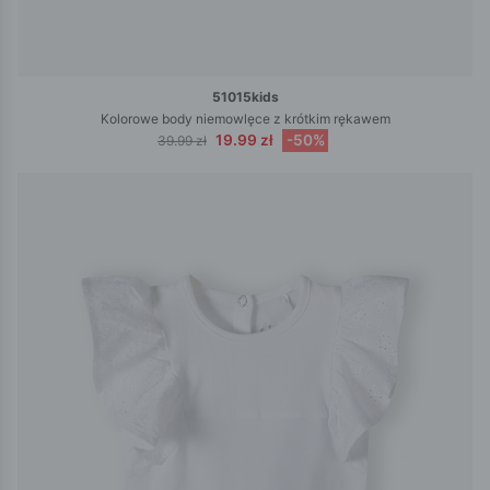
51015kids
Kolorowe body niemowlęce z krótkim rękawem
19.99 zł
-50%
39.99 zł