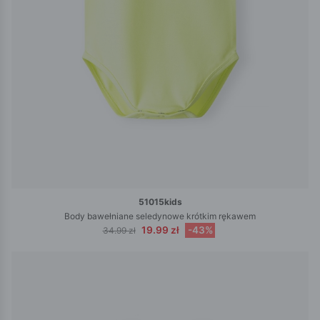
51015kids
Body bawełniane seledynowe krótkim rękawem
19.99 zł
-43%
34.99 zł