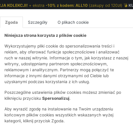
JA KOLEKCJI!
+ ekstra
-10% z kodem: ALL10
(zakupy od 120zł) 💣
K
Zgoda
Szczegóły
O plikach cookie
Niniejsza strona korzysta z plików cookie
NKI 7-12 LAT
CHŁOPCY 2-7 LAT
CHŁOPCY 7-12
Wykorzystujemy pliki cookie do spersonalizowania treści i
reklam, aby oferować funkcje społecznościowe i analizować
ruch w naszej witrynie. Informacje o tym, jak korzystasz z naszej
E
IRTY
KOMPLETY
SPODNIE
T-SHIRTY
BEZRĘKAWN
T-SHIRTY
BEZRĘK
witryny, udostępniamy partnerom społecznościowym,
reklamowym i analitycznym. Partnerzy mogą połączyć te
Y I BLUZY Z
GINSY
SZORTY
KOSZULE
LEGGINSY
ZESTAWY
KOSZULE
SPODNI
informacje z innymi danymi otrzymanymi od Ciebie lub
UREM
DNIE
AKCESORIA
BLUZKI
SPODNIE
SZORTY
BLUZY I B
SPODNI
uzyskanymi podczas korzystania z ich usług.
TRY
SOWE
DRESOWE
KAPTUREM
BIELIZNA
BLUZY I BLUZY Z
AKCESORIA
JEANSY
Poszczególne ustawienia plików cookies możesz zmieniać po
ULE I BLUZKI
NSY
KAPTUREM
JEANSY
SWETRY
SKARPETKI I
KOMPL
CZAPKI, 
kliknięciu przycisku
Spersonalizuj
.
RAJSTOPY
KURTKI
KURTKI
DRESOW
KOMINY
KI
SUKIENKI
Aby wyrazić zgodę na instalowanie na Twoim urządzeniu
OZDOBY DO
SKARPET
CZKI
SPÓDNICZKI
końcowym plików cookies wszystkich wskazanych wyżej
WŁOSÓW
RAJSTO
kategorii, kliknij przycisk Zgoda.
KURTKI
POKAŻ WS
CZAPKI I
OZDOBY
AWNIKI
KAPELUSZE
WŁOSÓ
POKAŻ WSZYSTKIE