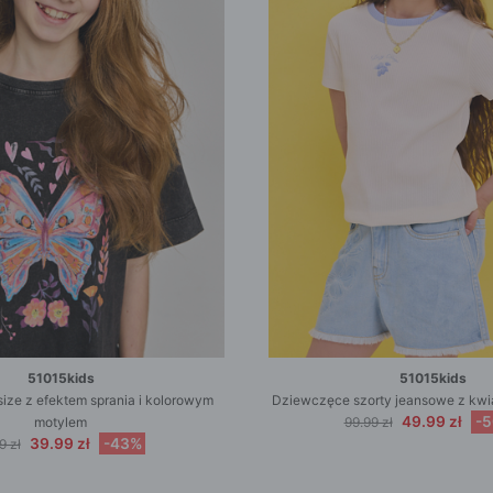
51015kids
51015kids
ize z efektem sprania i kolorowym
Dziewczęce szorty jeansowe z k
49.99 zł
-
motylem
99.99 zł
39.99 zł
-43%
9 zł