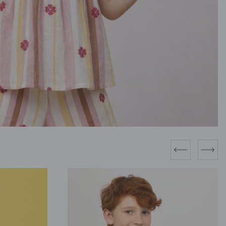
prev
next