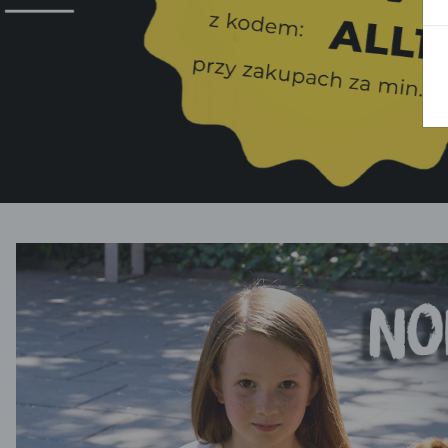
BLUZY
SPODENKI
SWETRY
T-SHIRTY
KOMBINEZONY I
POKAŻ WSZYSTKIE
POK
CZAPKI
KURTKI
SWETRY
SKARPETKI
JEANSY
SZORTY
KOMPLETY
SKARPETY/RAJSTOPY
CZAPKI
KOMPLETY DLA
NIEMOWLAKÓW-
DZIEWCZYNEK
RAMPERSY
POKAŻ WSZYSTKIE