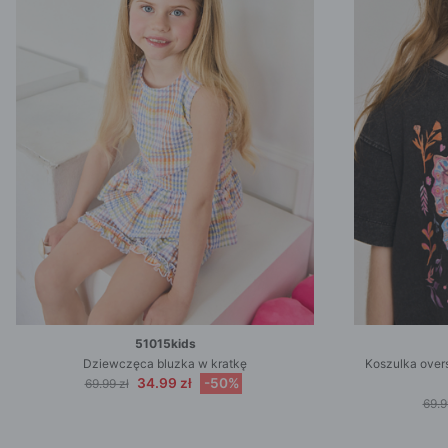
51015kids
Dziewczęca bluzka w kratkę
Koszulka overs
34.99 zł
-50%
69.99 zł
69.9