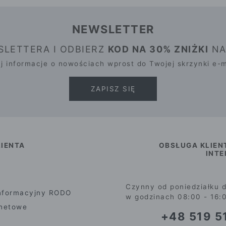
NEWSLETTER
WSLETTERA I ODBIERZ
KOD NA 30% ZNIŻKI
NA
j informacje o nowościach wprost do Twojej skrzynki e-m
ZAPISZ SIĘ
IENTA
OBSŁUGA KLIEN
INT
Czynny od poniedziałku d
nformacyjny RODO
w godzinach 08:00 - 16:
rnetowe
+48 519 51