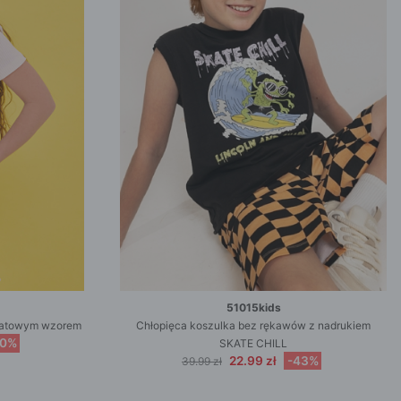
51015kids
wiatowym wzorem
Chłopięca koszulka bez rękawów z nadrukiem
50%
SKATE CHILL
22.99 zł
-43%
39.99 zł