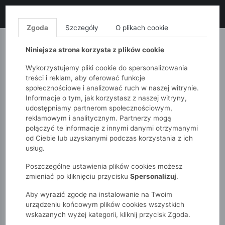
LIKWIDACJA KOLEKCJI!
+ ekstra
-10% z kodem: ALL10
(zakupy
od 120zł) 💣
KUP TERAZ!
Zgoda
Szczegóły
O plikach cookie
MONNARI
QUIOSQUE
FEMESTAGE
Niniejsza strona korzysta z plików cookie
Wykorzystujemy pliki cookie do spersonalizowania
treści i reklam, aby oferować funkcje
społecznościowe i analizować ruch w naszej witrynie.
Informacje o tym, jak korzystasz z naszej witryny,
udostępniamy partnerom społecznościowym,
reklamowym i analitycznym. Partnerzy mogą
połączyć te informacje z innymi danymi otrzymanymi
od Ciebie lub uzyskanymi podczas korzystania z ich
51015kids
Nowości
T-Shirty
usług.
Poszczególne ustawienia plików cookies możesz
T-SHIRTY
zmieniać po kliknięciu przycisku
Spersonalizuj
.
Aby wyrazić zgodę na instalowanie na Twoim
POKAŻ FILTRY
urządzeniu końcowym plików cookies wszystkich
wskazanych wyżej kategorii, kliknij przycisk Zgoda.