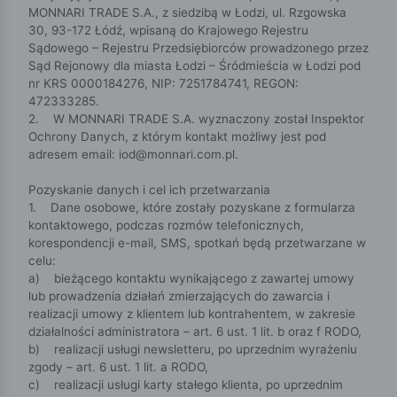
MONNARI TRADE S.A., z siedzibą w Łodzi, ul. Rzgowska
30, 93-172 Łódź, wpisaną do Krajowego Rejestru
Sądowego – Rejestru Przedsiębiorców prowadzonego przez
Sąd Rejonowy dla miasta Łodzi – Śródmieścia w Łodzi pod
nr KRS 0000184276, NIP: 7251784741, REGON:
472333285.
2. W MONNARI TRADE S.A. wyznaczony został Inspektor
Ochrony Danych, z którym kontakt możliwy jest pod
adresem email: iod@monnari.com.pl.
Pozyskanie danych i cel ich przetwarzania
1. Dane osobowe, które zostały pozyskane z formularza
kontaktowego, podczas rozmów telefonicznych,
korespondencji e-mail, SMS, spotkań będą przetwarzane w
celu:
a) bieżącego kontaktu wynikającego z zawartej umowy
lub prowadzenia działań zmierzających do zawarcia i
realizacji umowy z klientem lub kontrahentem, w zakresie
działalności administratora – art. 6 ust. 1 lit. b oraz f RODO,
b) realizacji usługi newsletteru, po uprzednim wyrażeniu
zgody – art. 6 ust. 1 lit. a RODO,
c) realizacji usługi karty stałego klienta, po uprzednim