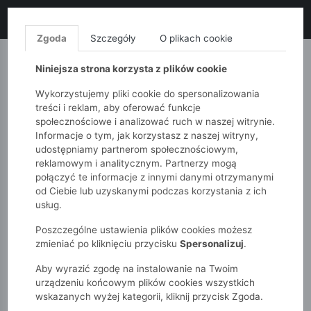
LIKWIDACJA KOLEKCJI!
+ ekstra
-10% z kodem: ALL10
(zakupy
od 120zł) 💣
KUP TERAZ!
Zgoda
Szczegóły
O plikach cookie
MONNARI
QUIOSQUE
FEMESTAGE
Niniejsza strona korzysta z plików cookie
Wykorzystujemy pliki cookie do spersonalizowania
treści i reklam, aby oferować funkcje
społecznościowe i analizować ruch w naszej witrynie.
Informacje o tym, jak korzystasz z naszej witryny,
udostępniamy partnerom społecznościowym,
reklamowym i analitycznym. Partnerzy mogą
połączyć te informacje z innymi danymi otrzymanymi
od Ciebie lub uzyskanymi podczas korzystania z ich
51015kids
Polityka prywatności
usług.
Poszczególne ustawienia plików cookies możesz
POLITYKA PRYWATNOŚCI
zmieniać po kliknięciu przycisku
Spersonalizuj
.
Aby wyrazić zgodę na instalowanie na Twoim
urządzeniu końcowym plików cookies wszystkich
wskazanych wyżej kategorii, kliknij przycisk Zgoda.