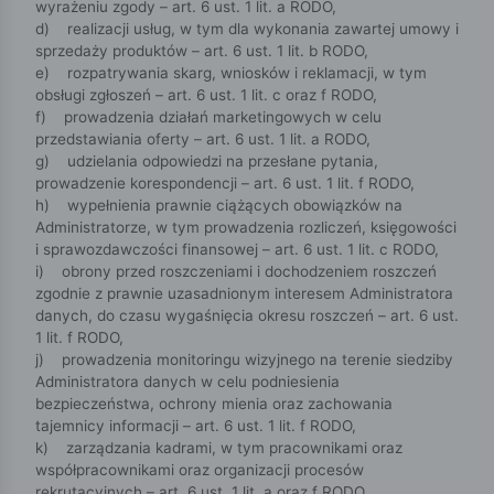
wyrażeniu zgody – art. 6 ust. 1 lit. a RODO,
d) realizacji usług, w tym dla wykonania zawartej umowy i
sprzedaży produktów – art. 6 ust. 1 lit. b RODO,
e) rozpatrywania skarg, wniosków i reklamacji, w tym
obsługi zgłoszeń – art. 6 ust. 1 lit. c oraz f RODO,
f) prowadzenia działań marketingowych w celu
przedstawiania oferty – art. 6 ust. 1 lit. a RODO,
g) udzielania odpowiedzi na przesłane pytania,
prowadzenie korespondencji – art. 6 ust. 1 lit. f RODO,
h) wypełnienia prawnie ciążących obowiązków na
Administratorze, w tym prowadzenia rozliczeń, księgowości
i sprawozdawczości finansowej – art. 6 ust. 1 lit. c RODO,
i) obrony przed roszczeniami i dochodzeniem roszczeń
zgodnie z prawnie uzasadnionym interesem Administratora
danych, do czasu wygaśnięcia okresu roszczeń – art. 6 ust.
1 lit. f RODO,
j) prowadzenia monitoringu wizyjnego na terenie siedziby
Administratora danych w celu podniesienia
bezpieczeństwa, ochrony mienia oraz zachowania
tajemnicy informacji – art. 6 ust. 1 lit. f RODO,
k) zarządzania kadrami, w tym pracownikami oraz
współpracownikami oraz organizacji procesów
rekrutacyjnych – art. 6 ust. 1 lit. a oraz f RODO.