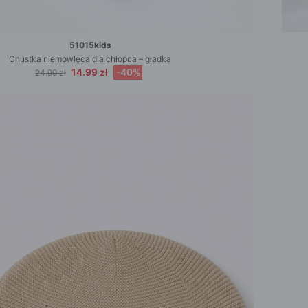
51015kids
Chustka niemowlęca dla chłopca – gładka
14.99 zł
-40%
24.99 zł