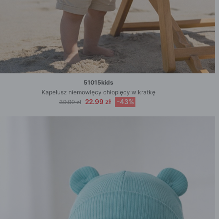
51015kids
Kapelusz niemowlęcy chłopięcy w kratkę
22.99 zł
-43%
39.99 zł