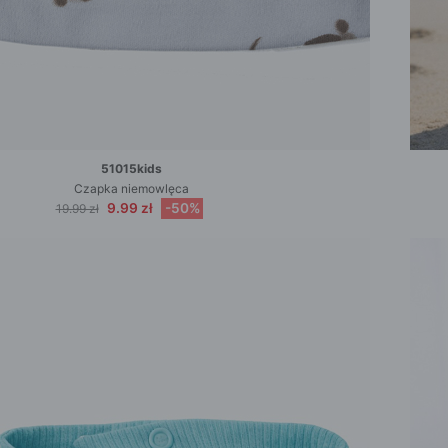
51015kids
Czapka niemowlęca
9.99 zł
-50%
19.99 zł