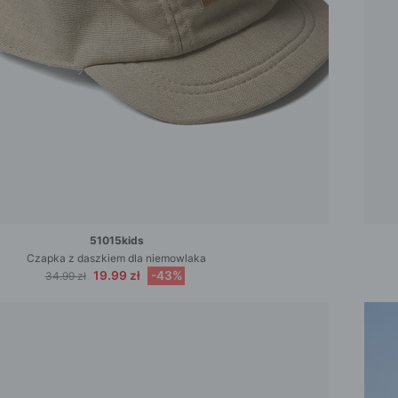
51015kids
Czapka z daszkiem dla niemowlaka
19.99 zł
-43%
34.99 zł