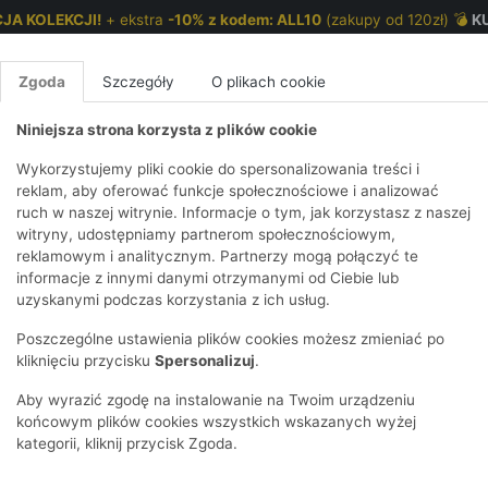
JA KOLEKCJI!
+ ekstra
-10% z kodem: ALL10
(zakupy od 120zł) 💣
K
Zgoda
Szczegóły
O plikach cookie
Niniejsza strona korzysta z plików cookie
NKI 7-12 LAT
CHŁOPCY 2-7 LAT
CHŁOPCY 7-12
Wykorzystujemy pliki cookie do spersonalizowania treści i
reklam, aby oferować funkcje społecznościowe i analizować
ruch w naszej witrynie. Informacje o tym, jak korzystasz z naszej
IE
HIRTY
KOMPLETY
SPODNIE
T-SHIRTY
BEZRĘKAW
T-SHIRTY
BEZRĘK
witryny, udostępniamy partnerom społecznościowym,
reklamowym i analitycznym. Partnerzy mogą połączyć te
Y I BLUZY Z
GGINSY
SZORTY
KOSZULE
LEGGINSY
ZESTAWY
KOSZULE
SPODNI
informacje z innymi danymi otrzymanymi od Ciebie lub
TUREM
ODNIE
AKCESORIA
BLUZKI
SPODNIE
SZORTY
BLUZY I B
SPODNI
uzyskanymi podczas korzystania z ich usług.
TRY
ESOWE
DRESOWE
KAPTURE
BIELIZNA
BLUZY I BLUZY Z
AKCESORIA
JEANS
Poszczególne ustawienia plików cookies możesz zmieniać po
ULE I BLUZKI
ANSY
KAPTUREM
JEANSY
SWETRY
SKARPETKI I
KOMPL
CZAPKI,
kliknięciu przycisku
Spersonalizuj
.
RAJSTOPY
KURTKI
KURTKI
DRESO
KOMINY
KI
SUKIENKI
ozmiar
Cena
Tylko dostępne
Aby wyrazić zgodę na instalowanie na Twoim urządzeniu
OZDOBY DO
SKARPET
CZKI
SPÓDNICZKI
końcowym plików cookies wszystkich wskazanych wyżej
WŁOSÓW
RAJSTO
kategorii, kliknij przycisk Zgoda.
KURTKI
POKAŻ WS
CZAPKI I
OZDOBY
AWNIKI
KAPELUSZE
WŁOSÓ
POKAŻ WSZYSTKIE