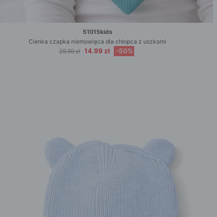
51015kids
Cienka czapka niemowlęca dla chłopca z uszkami
14.99 zł
-50%
29.99 zł