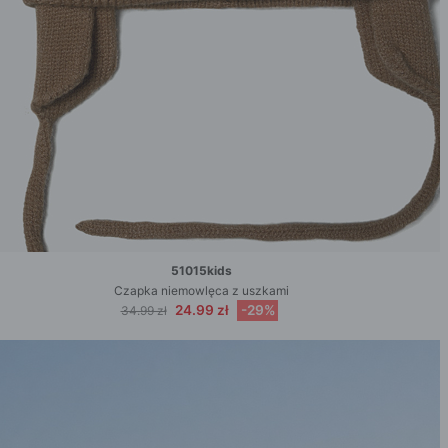
51015kids
Czapka niemowlęca z uszkami
24.99 zł
-29%
34.99 zł