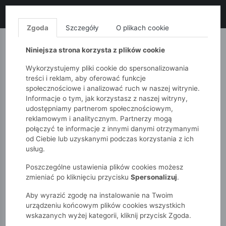
LIKWIDACJA KOLEKCJI!
+ ekstra
-10% z kodem: ALL10
(zakupy
od 120zł) 💣
KUP TERAZ!
Zgoda
Szczegóły
O plikach cookie
MONNARI
QUIOSQUE
FEMESTAGE
Niniejsza strona korzysta z plików cookie
Wykorzystujemy pliki cookie do spersonalizowania
treści i reklam, aby oferować funkcje
społecznościowe i analizować ruch w naszej witrynie.
Informacje o tym, jak korzystasz z naszej witryny,
udostępniamy partnerom społecznościowym,
reklamowym i analitycznym. Partnerzy mogą
połączyć te informacje z innymi danymi otrzymanymi
od Ciebie lub uzyskanymi podczas korzystania z ich
51015kids
Dziewczynki 2-7 lat
Swetry
usług.
Poszczególne ustawienia plików cookies możesz
SWETRY
zmieniać po kliknięciu przycisku
Spersonalizuj
.
Aby wyrazić zgodę na instalowanie na Twoim
POKAŻ FILTRY
urządzeniu końcowym plików cookies wszystkich
wskazanych wyżej kategorii, kliknij przycisk Zgoda.