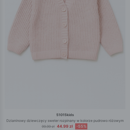
51015kids
Dzianinowy dziewczęcy sweter rozpinany w kolorze pudrowo różowym
44.99 zł
-55%
99.99 zł