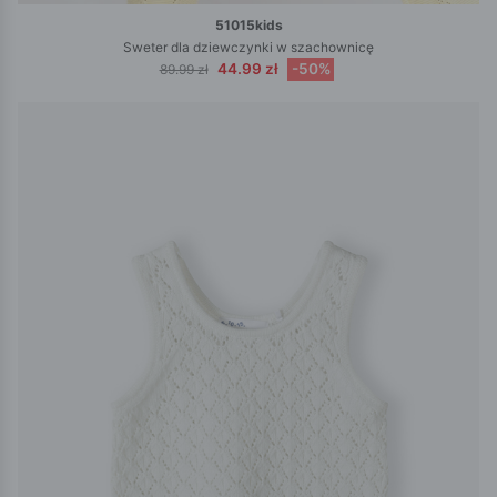
51015kids
Sweter dla dziewczynki w szachownicę
44.99 zł
-50%
89.99 zł