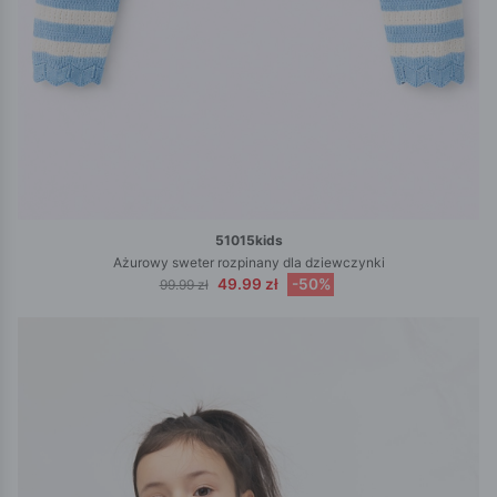
51015kids
Ażurowy sweter rozpinany dla dziewczynki
49.99 zł
-50%
99.99 zł