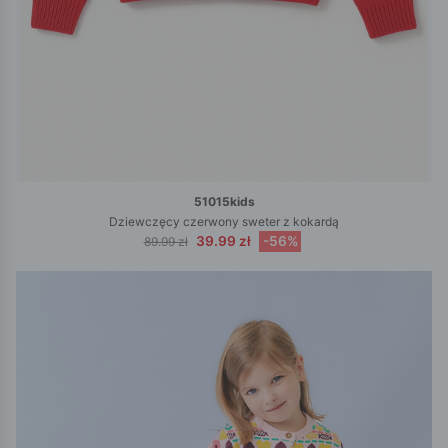
51015kids
Dziewczęcy czerwony sweter z kokardą
39.99 zł
-56%
89.99 zł