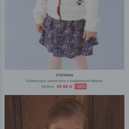
51015kids
Dziewczęcy sweter ecru z kwiatowymi haftami.
49.99 zł
-50%
99.99 zł