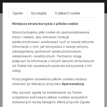
LIKWIDACJA KOLEKCJI!
+ ekstra
-10% z kodem: ALL10
(zakupy
od 120zł) 💣
KUP TERAZ!
Zgoda
Szczegóły
O plikach cookie
MONNARI
QUIOSQUE
FEMESTAGE
Niniejsza strona korzysta z plików cookie
Wykorzystujemy pliki cookie do spersonalizowania
treści i reklam, aby oferować funkcje
społecznościowe i analizować ruch w naszej witrynie.
Informacje o tym, jak korzystasz z naszej witryny,
udostępniamy partnerom społecznościowym,
reklamowym i analitycznym. Partnerzy mogą
połączyć te informacje z innymi danymi otrzymanymi
od Ciebie lub uzyskanymi podczas korzystania z ich
51015kids
Chłopcy 2-7 lat
Komplety dresowe
usług.
Poszczególne ustawienia plików cookies możesz
KOMPLETY DRESOWE
zmieniać po kliknięciu przycisku
Spersonalizuj
.
Aby wyrazić zgodę na instalowanie na Twoim
POKAŻ FILTRY
urządzeniu końcowym plików cookies wszystkich
wskazanych wyżej kategorii, kliknij przycisk Zgoda.