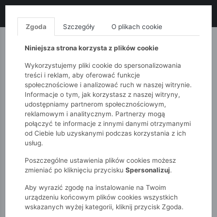
LIKWIDACJA KOLEKCJI!
+ ekstra
-10% z kodem: ALL10
(zakupy
od 120zł) 💣
KUP TERAZ!
Zgoda
Szczegóły
O plikach cookie
MONNARI
QUIOSQUE
FEMESTAGE
Niniejsza strona korzysta z plików cookie
Wykorzystujemy pliki cookie do spersonalizowania
treści i reklam, aby oferować funkcje
społecznościowe i analizować ruch w naszej witrynie.
Informacje o tym, jak korzystasz z naszej witryny,
udostępniamy partnerom społecznościowym,
reklamowym i analitycznym. Partnerzy mogą
połączyć te informacje z innymi danymi otrzymanymi
od Ciebie lub uzyskanymi podczas korzystania z ich
51015kids
szukaj: Kombinezon
usług.
Poszczególne ustawienia plików cookies możesz
WYNIKI WYSZUKIWANIA
zmieniać po kliknięciu przycisku
Spersonalizuj
.
Aby wyrazić zgodę na instalowanie na Twoim
urządzeniu końcowym plików cookies wszystkich
wskazanych wyżej kategorii, kliknij przycisk Zgoda.