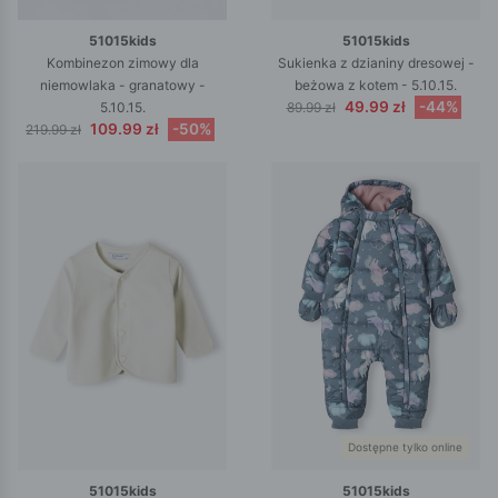
51015kids
51015kids
Kombinezon zimowy dla
Sukienka z dzianiny dresowej -
niemowlaka - granatowy -
beżowa z kotem - 5.10.15.
49.99 zł
-44%
5.10.15.
89.99 zł
109.99 zł
-50%
219.99 zł
Dostępne tylko online
51015kids
51015kids