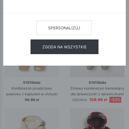
NOWA KOLEKCJA
SPERSONALIZUJ
ZGODA NA WSZYSTKIE
51015kids
51015kids
Kombinezon przejściowy
Zimowy kombinezon niemowlęcy
polarowy z kapturem w chmurki
dla dziewczynki z rękawiczkami
109.99 zł
-52%
99.99 zł
229.99 zł