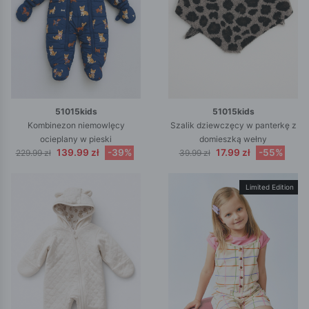
51015kids
51015kids
Kombinezon niemowlęcy
Szalik dziewczęcy w panterkę z
ocieplany w pieski
domieszką wełny
139.99 zł
-39%
17.99 zł
-55%
229.99 zł
39.99 zł
Limited Edition