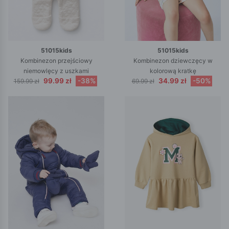
51015kids
51015kids
Kombinezon przejściowy
Kombinezon dziewczęcy w
niemowlęcy z uszkami
kolorową kratkę
99.99 zł
-38%
34.99 zł
-50%
159.99 zł
69.99 zł