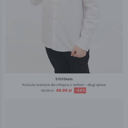
51015kids
Koszula oversize dla chłopca z haftem – długi rękaw
49.99 zł
-44%
89.99 zł