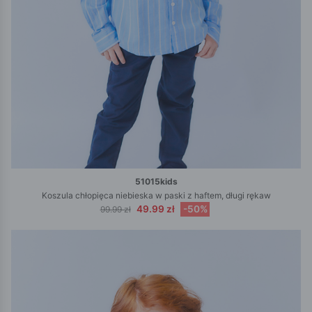
51015kids
Koszula chłopięca niebieska w paski z haftem, długi rękaw
49.99 zł
-50%
99.99 zł