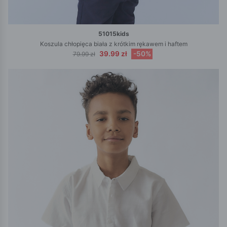
51015kids
Koszula chłopięca biała z krótkim rękawem i haftem
39.99 zł
-50%
79.99 zł