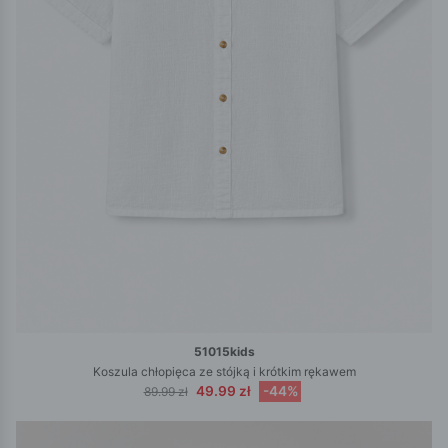
51015kids
Koszula chłopięca ze stójką i krótkim rękawem
49.99 zł
-44%
89.99 zł