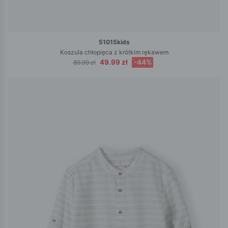
51015kids
Koszula chłopięca z krótkim rękawem
49.99 zł
-44%
89.99 zł