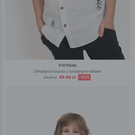
51015kids
Chłopięca koszula z ozdobnymi haftami
49.99 zł
-50%
99.99 zł