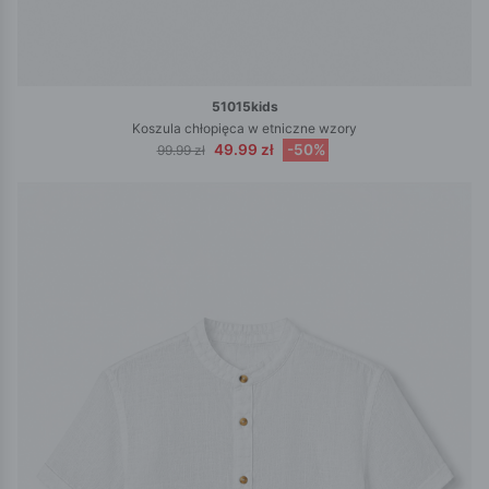
51015kids
Koszula chłopięca w etniczne wzory
49.99 zł
-50%
99.99 zł