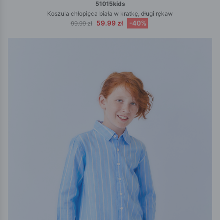
51015kids
Koszula chłopięca biała w kratkę, długi rękaw
59.99 zł
-40%
99.99 zł