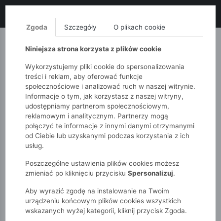
LIKWIDACJA KOLEKCJI!
+ ekstra
-10% z kodem: ALL10
(zakupy
od 120zł) 💣
KUP TERAZ!
Zgoda
Szczegóły
O plikach cookie
MONNARI
QUIOSQUE
FEMESTAGE
Niniejsza strona korzysta z plików cookie
Wykorzystujemy pliki cookie do spersonalizowania
treści i reklam, aby oferować funkcje
społecznościowe i analizować ruch w naszej witrynie.
Informacje o tym, jak korzystasz z naszej witryny,
udostępniamy partnerom społecznościowym,
reklamowym i analitycznym. Partnerzy mogą
połączyć te informacje z innymi danymi otrzymanymi
od Ciebie lub uzyskanymi podczas korzystania z ich
51015kids
Chłopcy 7-12 lat
Koszule
usług.
Poszczególne ustawienia plików cookies możesz
KOSZULE
zmieniać po kliknięciu przycisku
Spersonalizuj
.
Aby wyrazić zgodę na instalowanie na Twoim
POKAŻ FILTRY
urządzeniu końcowym plików cookies wszystkich
wskazanych wyżej kategorii, kliknij przycisk Zgoda.