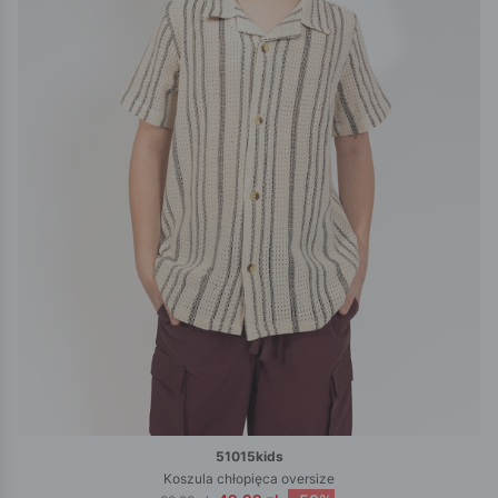
51015kids
Koszula chłopięca oversize