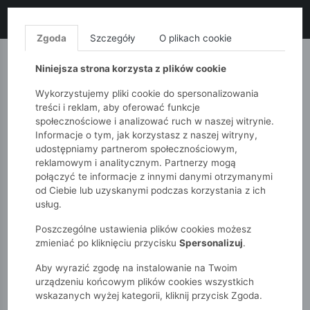
LIKWIDACJA KOLEKCJI!
+ ekstra
-10% z kodem: ALL10
(zakupy
od 120zł) 💣
KUP TERAZ!
Zgoda
Szczegóły
O plikach cookie
MONNARI
QUIOSQUE
FEMESTAGE
Niniejsza strona korzysta z plików cookie
Wykorzystujemy pliki cookie do spersonalizowania
treści i reklam, aby oferować funkcje
społecznościowe i analizować ruch w naszej witrynie.
Informacje o tym, jak korzystasz z naszej witryny,
udostępniamy partnerom społecznościowym,
reklamowym i analitycznym. Partnerzy mogą
połączyć te informacje z innymi danymi otrzymanymi
od Ciebie lub uzyskanymi podczas korzystania z ich
51015kids
Niemowlak
Dziewczynki
Swetry
usług.
Poszczególne ustawienia plików cookies możesz
SWETRY
zmieniać po kliknięciu przycisku
Spersonalizuj
.
Aby wyrazić zgodę na instalowanie na Twoim
POKAŻ FILTRY
urządzeniu końcowym plików cookies wszystkich
wskazanych wyżej kategorii, kliknij przycisk Zgoda.