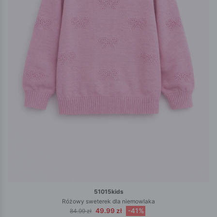
51015kids
Różowy sweterek dla niemowlaka
49.99 zł
-41%
84.99 zł