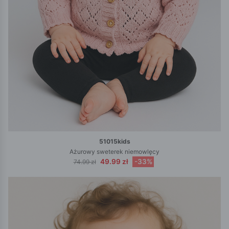
51015kids
Ażurowy sweterek niemowlęcy
49.99 zł
-33%
74.99 zł