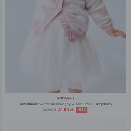
51015kids
Bawełniany sweter niemowlęcy w serduszka - rozpinany
41.99 zł
-51%
84.99 zł