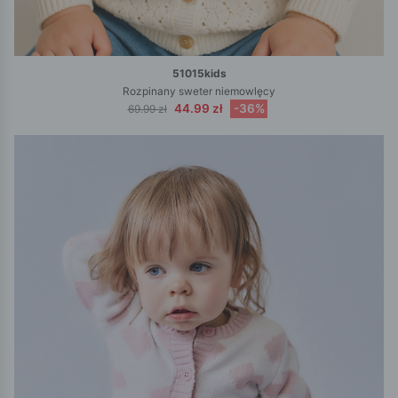
51015kids
Rozpinany sweter niemowlęcy
44.99 zł
-36%
69.99 zł