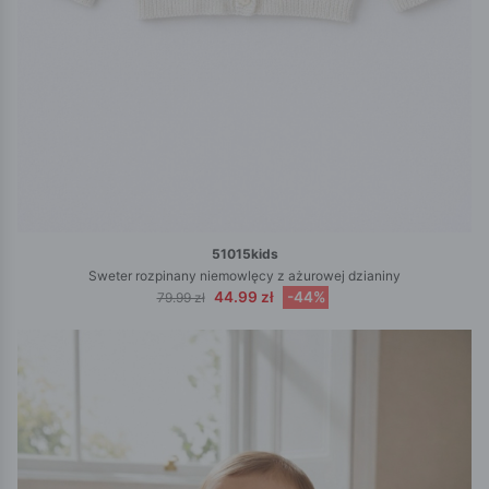
51015kids
Sweter rozpinany niemowlęcy z ażurowej dzianiny
44.99 zł
-44%
79.99 zł