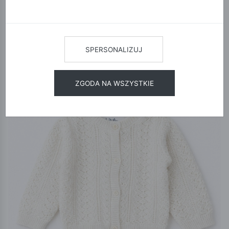
12
24
48
SORTUJ
SPERSONALIZUJ
ZGODA NA WSZYSTKIE