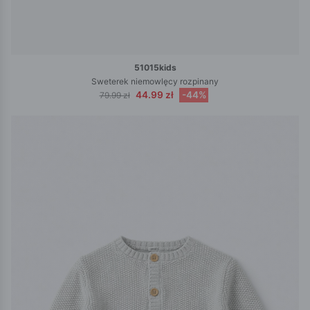
51015kids
Sweterek niemowlęcy rozpinany
44.99 zł
-44%
79.99 zł