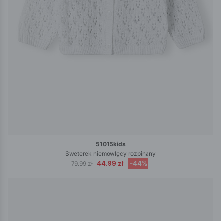
51015kids
Sweterek niemowlęcy rozpinany
44.99 zł
-44%
79.99 zł