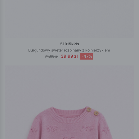
51015kids
Burgundowy sweter rozpinany z kołnierzykiem
39.99 zł
-47%
74.99 zł