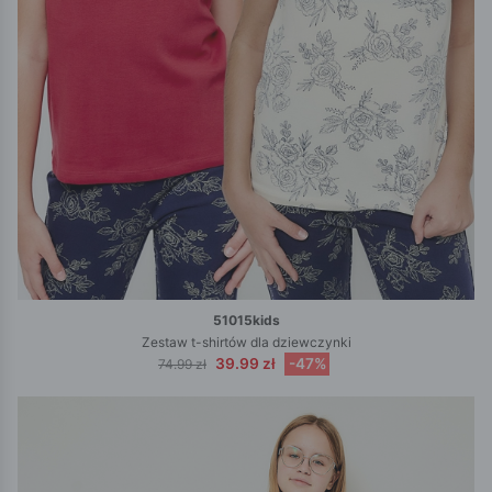
51015kids
Zestaw t-shirtów dla dziewczynki
39.99 zł
-47%
74.99 zł