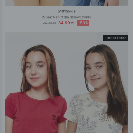
51015kids
2-pak t-shirt dla dziewczynki
34.99 zł
-53%
74.99 zł
Limited Edition