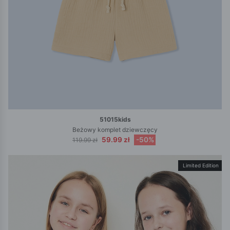
51015kids
Beżowy komplet dziewczęcy
59.99 zł
-50%
119.99 zł
Limited Edition