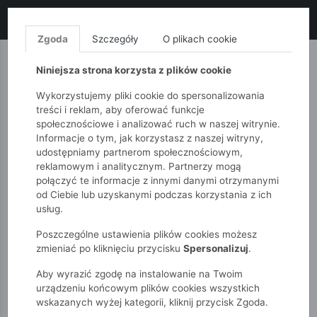
LIKWIDACJA KOLEKCJI!
+ ekstra
-10% z kodem: ALL10
(zakupy
od 120zł) 💣
KUP TERAZ!
Zgoda
Szczegóły
O plikach cookie
MONNARI
QUIOSQUE
FEMESTAGE
Niniejsza strona korzysta z plików cookie
Wykorzystujemy pliki cookie do spersonalizowania
treści i reklam, aby oferować funkcje
społecznościowe i analizować ruch w naszej witrynie.
Informacje o tym, jak korzystasz z naszej witryny,
udostępniamy partnerom społecznościowym,
reklamowym i analitycznym. Partnerzy mogą
połączyć te informacje z innymi danymi otrzymanymi
od Ciebie lub uzyskanymi podczas korzystania z ich
51015kids
Dziewczynki 7-12 lat
Zestawy
usług.
Poszczególne ustawienia plików cookies możesz
ZESTAWY
zmieniać po kliknięciu przycisku
Spersonalizuj
.
Aby wyrazić zgodę na instalowanie na Twoim
POKAŻ FILTRY
urządzeniu końcowym plików cookies wszystkich
wskazanych wyżej kategorii, kliknij przycisk Zgoda.