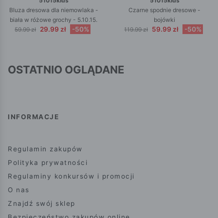
51015kids
51015kids
Bluza dresowa dla niemowlaka -
Czarne spodnie dresowe -
biała w różowe grochy - 5.10.15.
bojówki
29.99 zł
-50%
59.99 zł
-50%
59.99 zł
119.99 zł
OSTATNIO OGLĄDANE
INFORMACJE
Regulamin zakupów
Polityka prywatności
Regulaminy konkursów i promocji
O nas
Znajdź swój sklep
Bezpieczeństwo zakupów online