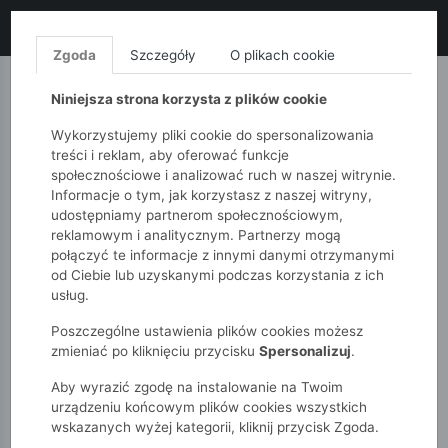
LIKWIDACJA KOLEKCJI!
+ ekstra
-10% z kodem: ALL10
(zakupy
od 120zł) 💣
KUP TERAZ!
Zgoda
Szczegóły
O plikach cookie
MONNARI
QUIOSQUE
FEMESTAGE
Niniejsza strona korzysta z plików cookie
Wykorzystujemy pliki cookie do spersonalizowania
treści i reklam, aby oferować funkcje
społecznościowe i analizować ruch w naszej witrynie.
Informacje o tym, jak korzystasz z naszej witryny,
udostępniamy partnerom społecznościowym,
reklamowym i analitycznym. Partnerzy mogą
połączyć te informacje z innymi danymi otrzymanymi
od Ciebie lub uzyskanymi podczas korzystania z ich
51015kids
Dziewczynki 7-12 lat
usług.
Cienkie rajstopy dziewczęce
Poszczególne ustawienia plików cookies możesz
zmieniać po kliknięciu przycisku
Spersonalizuj
.
Aby wyrazić zgodę na instalowanie na Twoim
urządzeniu końcowym plików cookies wszystkich
wskazanych wyżej kategorii, kliknij przycisk Zgoda.