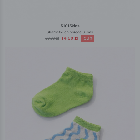
51015kids
Skarpetki chłopięce 3-pak
14.99 zł
-50%
29.99 zł