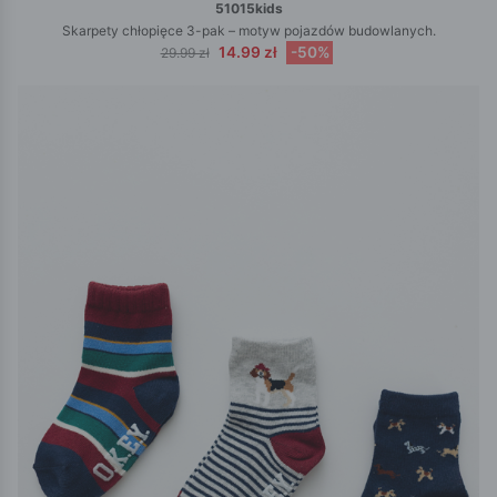
51015kids
Skarpety chłopięce 3-pak – motyw pojazdów budowlanych.
14.99 zł
-50%
29.99 zł