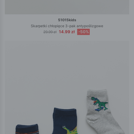
51015kids
Skarpetki chłopięce 3-pak antypoślizgowe
14.99 zł
-50%
29.99 zł