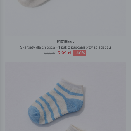
51015kids
Skarpety dla chłopca – 1 pak z paskami przy ściągaczu
5.99 zł
-40%
9.99 zł