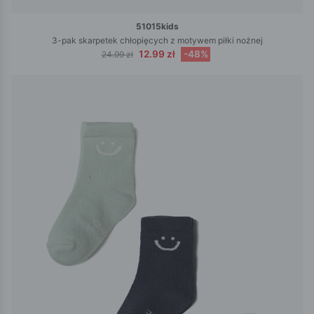
51015kids
3-pak skarpetek chłopięcych z motywem piłki nożnej
12.99 zł
-48%
24.99 zł