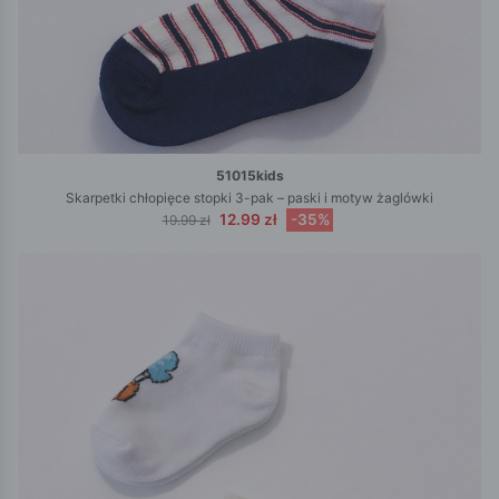
51015kids
Skarpetki chłopięce stopki 3-pak – paski i motyw żaglówki
12.99 zł
-35%
19.99 zł