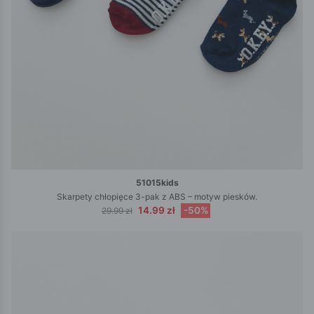
51015kids
Skarpety chłopięce 3-pak z ABS – motyw piesków.
14.99 zł
-50%
29.99 zł