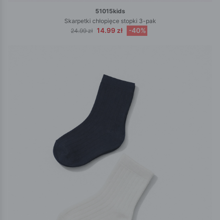
51015kids
Skarpetki chłopięce stopki 3-pak
14.99 zł
-40%
24.99 zł