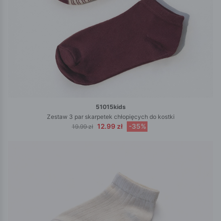
51015kids
Zestaw 3 par skarpetek chłopięcych do kostki
12.99 zł
-35%
19.99 zł