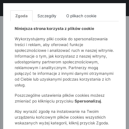
LIKWIDACJA KOLEKCJI!
+ ekstra
-10% z kodem: ALL10
(zakupy
od 120zł) 💣
KUP TERAZ!
Zgoda
Szczegóły
O plikach cookie
MONNARI
QUIOSQUE
FEMESTAGE
Niniejsza strona korzysta z plików cookie
Wykorzystujemy pliki cookie do spersonalizowania
treści i reklam, aby oferować funkcje
społecznościowe i analizować ruch w naszej witrynie.
Informacje o tym, jak korzystasz z naszej witryny,
udostępniamy partnerom społecznościowym,
reklamowym i analitycznym. Partnerzy mogą
połączyć te informacje z innymi danymi otrzymanymi
od Ciebie lub uzyskanymi podczas korzystania z ich
51015kids
Chłopcy 2-7 lat
Akcesoria
Skarpetki
usług.
Poszczególne ustawienia plików cookies możesz
SKARPETKI
zmieniać po kliknięciu przycisku
Spersonalizuj
.
Aby wyrazić zgodę na instalowanie na Twoim
POKAŻ FILTRY
urządzeniu końcowym plików cookies wszystkich
wskazanych wyżej kategorii, kliknij przycisk Zgoda.