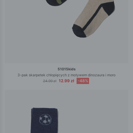
51015kids
3-pak skarpetek chłopięcych z motywem dinozaura i moro
12.99 zł
-48%
24.99 zł