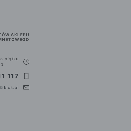
TÓW SKLEPU
ERNETOWEGO
o piątku
00
1 117
5kids.pl