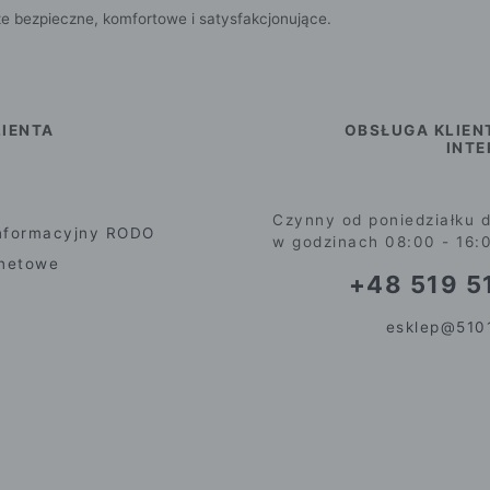
e bezpieczne, komfortowe i satysfakcjonujące.
IENTA
OBSŁUGA KLIEN
INT
Czynny od poniedziałku d
nformacyjny RODO
w godzinach 08:00 - 16:
rnetowe
+48 519 51
esklep@5101