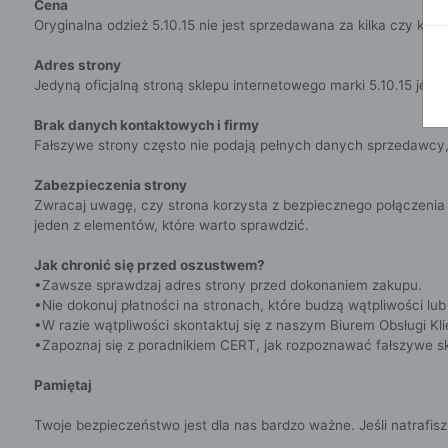
BLUZY
Cena
SPODENKI
Oryginalna odzież 5.10.15 nie jest sprzedawana za kilka czy kil
SWETRY
T-SHIRTY
KOMBINEZONY I
Adres strony
POKAŻ WSZYSTKIE
POK
CZAPKI
KURTKI
Jedyną oficjalną stroną sklepu internetowego marki 5.10.15 jest
SWETRY
SKARPETKI
Brak danych kontaktowych i firmy
JEANSY
SZORTY
Fałszywe strony często nie podają pełnych danych sprzedawcy, r
KOMPLETY
Zabezpieczenia strony
SKARPETY/RAJSTOPY
CZAPKI
Zwracaj uwagę, czy strona korzysta z bezpiecznego połączenia (
KOMPLETY DLA
jeden z elementów, które warto sprawdzić.
NIEMOWLAKÓW-
DZIEWCZYNEK
Jak chronić się przed oszustwem?
•Zawsze sprawdzaj adres strony przed dokonaniem zakupu.
RAMPERSY
•Nie dokonuj płatności na stronach, które budzą wątpliwości lub
•W razie wątpliwości skontaktuj się z naszym Biurem Obsługi K
POKAŻ WSZYSTKIE
•Zapoznaj się z poradnikiem CERT, jak rozpoznawać fałszywe s
Pamiętaj
Twoje bezpieczeństwo jest dla nas bardzo ważne. Jeśli natrafisz