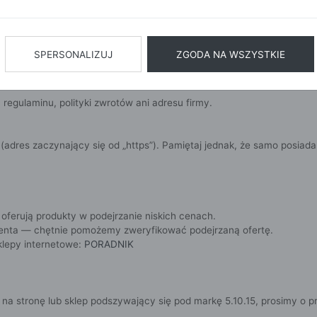
BIŻUTERIA
BIELIZN
kanaście złotych za sztukę. Oferty w skrajnie niskich cenach powinny 
AŻ WSZYSTKIE
SPERSONALIZUJ
ZGODA NA WSZYSTKIE
www.51015kids.pl
. Domeny zawierające literówki, dodatkowe znaki lu
egulaminu, polityki zwrotów ani adresu firmy.
adres zaczynający się od „https”). Pamiętaj jednak, że samo posiadan
 oferują produkty w podejrzanie niskich cenach.
lienta — chętnie pomożemy zweryfikować podejrzaną ofertę.
klepy internetowe:
PORADNIK
 na stronę lub sklep podszywający się pod markę 5.10.15, prosimy o pr