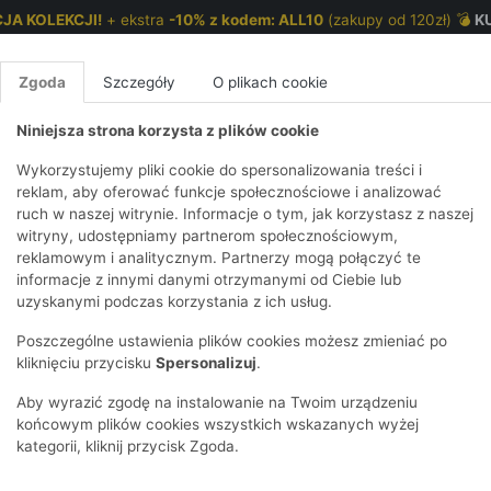
JA KOLEKCJI!
+ ekstra
-10% z kodem: ALL10
(zakupy od 120zł) 💣
K
Zgoda
Szczegóły
O plikach cookie
Niniejsza strona korzysta z plików cookie
NKI 7-12 LAT
CHŁOPCY 2-7 LAT
CHŁOPCY 7-12
Wykorzystujemy pliki cookie do spersonalizowania treści i
reklam, aby oferować funkcje społecznościowe i analizować
ruch w naszej witrynie. Informacje o tym, jak korzystasz z naszej
E
IRTY
KOMPLETY
SPODNIE
T-SHIRTY
BEZRĘKAWN
T-SHIRTY
BEZRĘK
witryny, udostępniamy partnerom społecznościowym,
reklamowym i analitycznym. Partnerzy mogą połączyć te
Y I BLUZY Z
GINSY
SZORTY
KOSZULE
LEGGINSY
ZESTAWY
KOSZULE
SPODNI
informacje z innymi danymi otrzymanymi od Ciebie lub
UREM
 ONLINE
DNIE
AKCESORIA
BLUZKI
SPODNIE
SZORTY
BLUZY I B
SPODNI
uzyskanymi podczas korzystania z ich usług.
TRY
SOWE
DRESOWE
KAPTUREM
BIELIZNA
BLUZY I BLUZY Z
AKCESORIA
JEANSY
Poszczególne ustawienia plików cookies możesz zmieniać po
ULE I BLUZKI
NSY
KAPTUREM
JEANSY
SWETRY
SKARPETKI I
KOMPL
CZAPKI, 
kliknięciu przycisku
Spersonalizuj
.
RAJSTOPY
KURTKI
KURTKI
DRESOW
KOMINY
KI
SUKIENKI
Aby wyrazić zgodę na instalowanie na Twoim urządzeniu
lepów internetowych, które podszywają się pod markę 5.10.15 i oferują
OZDOBY DO
SKARPET
CZKI
SPÓDNICZKI
końcowym plików cookies wszystkich wskazanych wyżej
WŁOSÓW
RAJSTO
kategorii, kliknij przycisk Zgoda.
KURTKI
POKAŻ WS
CZAPKI I
OZDOBY
AWNIKI
KAPELUSZE
WŁOSÓ
POKAŻ WSZYSTKIE