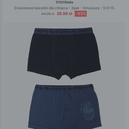
51015kids
Dzianinowe bokserki dla chłopca - 3pak - Dinozaury - 5.10.15.
29.99 zł
-33%
44.99 zł