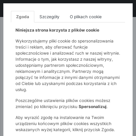
LIKWIDACJA KOLEKCJI!
+ ekstra
-10% z kodem: ALL10
(zakupy
od 120zł) 💣
KUP TERAZ!
Zgoda
Szczegóły
O plikach cookie
MONNARI
QUIOSQUE
FEMESTAGE
Niniejsza strona korzysta z plików cookie
Wykorzystujemy pliki cookie do spersonalizowania
treści i reklam, aby oferować funkcje
społecznościowe i analizować ruch w naszej witrynie.
Informacje o tym, jak korzystasz z naszej witryny,
udostępniamy partnerom społecznościowym,
reklamowym i analitycznym. Partnerzy mogą
połączyć te informacje z innymi danymi otrzymanymi
od Ciebie lub uzyskanymi podczas korzystania z ich
51015kids
Chłopcy 2-7 lat
Akcesoria
Bielizna
usług.
Poszczególne ustawienia plików cookies możesz
BIELIZNA
zmieniać po kliknięciu przycisku
Spersonalizuj
.
Aby wyrazić zgodę na instalowanie na Twoim
POKAŻ FILTRY
urządzeniu końcowym plików cookies wszystkich
wskazanych wyżej kategorii, kliknij przycisk Zgoda.