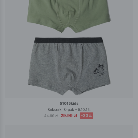
51015kids
Bokserki 3-pak - 5.10.15.
29.99 zł
-33%
44.99 zł