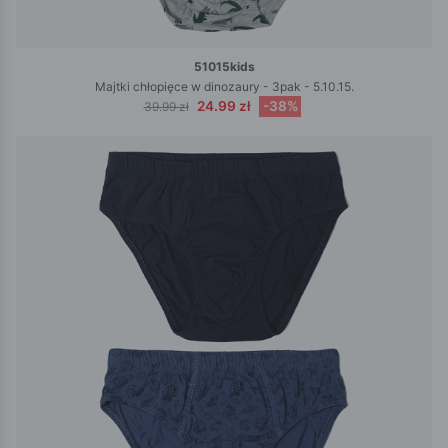
51015kids
Majtki chłopięce w dinozaury - 3pak - 5.10.15.
24.99 zł
-38%
39.99 zł