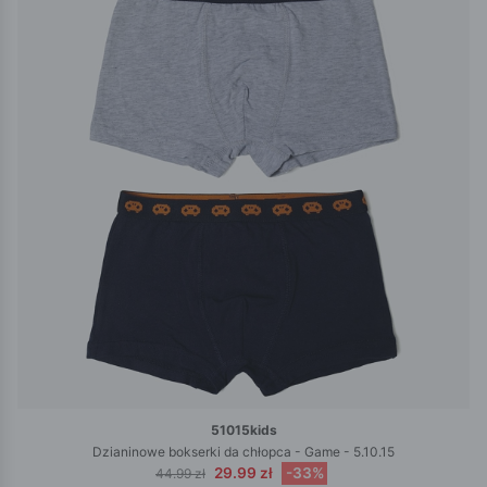
51015kids
Dzianinowe bokserki da chłopca - Game - 5.10.15
29.99 zł
-33%
44.99 zł