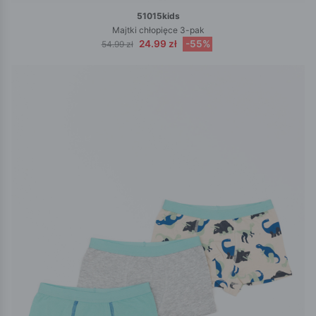
51015kids
Majtki chłopięce 3-pak
24.99 zł
-55%
54.99 zł