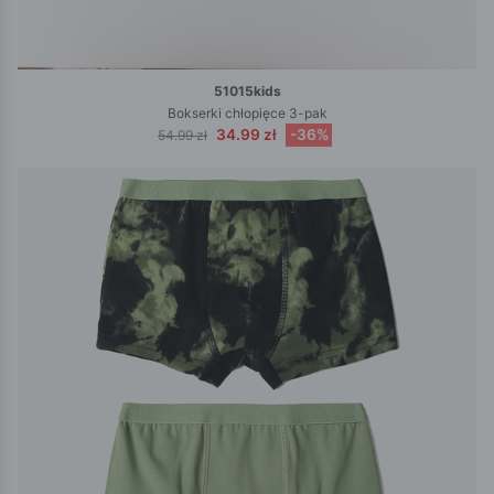
51015kids
Bokserki chłopięce 3-pak
34.99 zł
-36%
54.99 zł