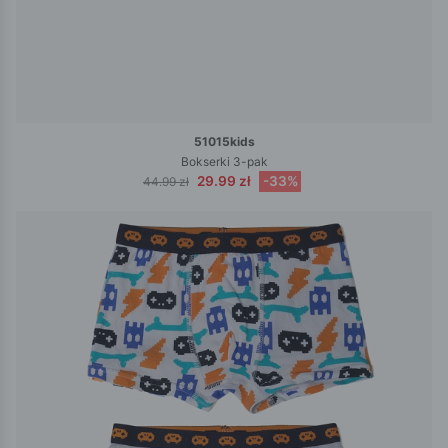
51015kids
Bokserki 3-pak
29.99 zł
-33%
44.99 zł