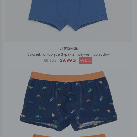
51015kids
Bokserki chłopięce 3-pak z motywem pojazdów
29.99 zł
-50%
59.99 zł