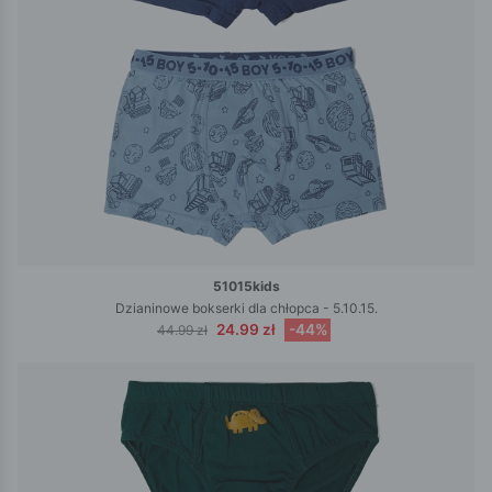
51015kids
Dzianinowe bokserki dla chłopca - 5.10.15.
24.99 zł
-44%
44.99 zł