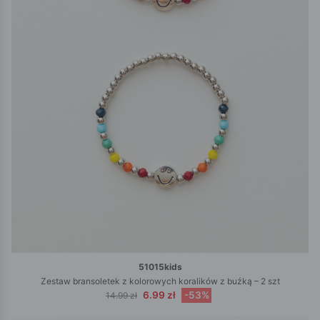
51015kids
Zestaw bransoletek z kolorowych koralików z buźką – 2 szt
6.99 zł
-53%
14.99 zł