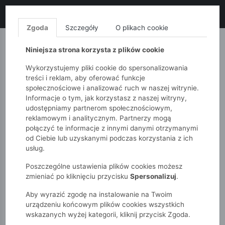
LIKWIDACJA KOLEKCJI!
+ ekstra
-10% z kodem: ALL10
(zakupy
od 120zł) 💣
KUP TERAZ!
Zgoda
Szczegóły
O plikach cookie
MONNARI
QUIOSQUE
FEMESTAGE
Niniejsza strona korzysta z plików cookie
Wykorzystujemy pliki cookie do spersonalizowania
treści i reklam, aby oferować funkcje
społecznościowe i analizować ruch w naszej witrynie.
Informacje o tym, jak korzystasz z naszej witryny,
udostępniamy partnerom społecznościowym,
reklamowym i analitycznym. Partnerzy mogą
połączyć te informacje z innymi danymi otrzymanymi
od Ciebie lub uzyskanymi podczas korzystania z ich
51015kids
Dziewczynki 2-7 lat
Akcesoria
usług.
Biżuteria
Poszczególne ustawienia plików cookies możesz
zmieniać po kliknięciu przycisku
Spersonalizuj
.
BIŻUTERIA
Aby wyrazić zgodę na instalowanie na Twoim
urządzeniu końcowym plików cookies wszystkich
wskazanych wyżej kategorii, kliknij przycisk Zgoda.
POKAŻ FILTRY