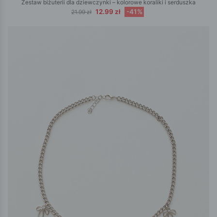
Zestaw biżuterii dla dziewczynki – kolorowe koraliki i serduszka
12.99 zł
-41%
21.99 zł