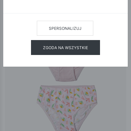
12
24
48
SORTUJ
SPERSONALIZUJ
ZGODA NA WSZYSTKIE