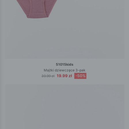
51015kids
Majtki dziewczęce 3-pak
19.99 zł
-50%
39.99 zł