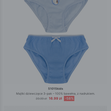
51015kids
Majtki dziewczęce 3-pak – 100% bawełna, z nadrukiem.
16.99 zł
-58%
39.99 zł