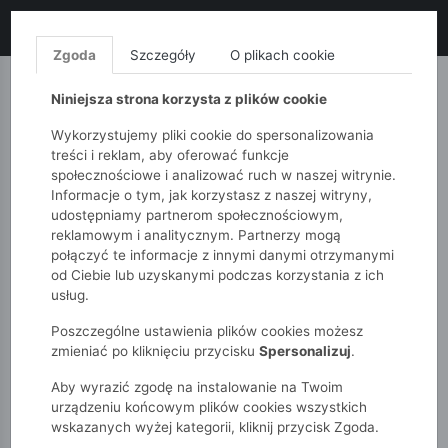
LIKWIDACJA KOLEKCJI!
+ ekstra
-10% z kodem: ALL10
(zakupy
od 120zł) 💣
KUP TERAZ!
Zgoda
Szczegóły
O plikach cookie
MONNARI
QUIOSQUE
FEMESTAGE
Niniejsza strona korzysta z plików cookie
Wykorzystujemy pliki cookie do spersonalizowania
treści i reklam, aby oferować funkcje
społecznościowe i analizować ruch w naszej witrynie.
Informacje o tym, jak korzystasz z naszej witryny,
udostępniamy partnerom społecznościowym,
reklamowym i analitycznym. Partnerzy mogą
połączyć te informacje z innymi danymi otrzymanymi
od Ciebie lub uzyskanymi podczas korzystania z ich
51015kids
Dziewczynki 2-7 lat
Akcesoria
usług.
Bielizna
Poszczególne ustawienia plików cookies możesz
zmieniać po kliknięciu przycisku
Spersonalizuj
.
BIELIZNA
Aby wyrazić zgodę na instalowanie na Twoim
urządzeniu końcowym plików cookies wszystkich
wskazanych wyżej kategorii, kliknij przycisk Zgoda.
POKAŻ FILTRY