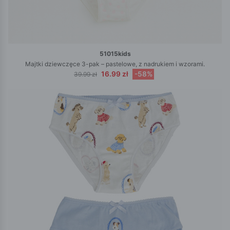
51015kids
Majtki dziewczęce 3-pak – pastelowe, z nadrukiem i wzorami.
16.99 zł
-58%
39.99 zł