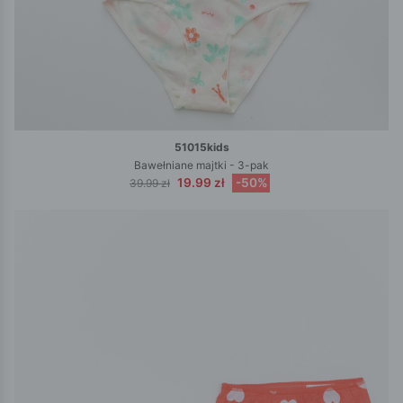
51015kids
Bawełniane majtki - 3-pak
19.99 zł
-50%
39.99 zł