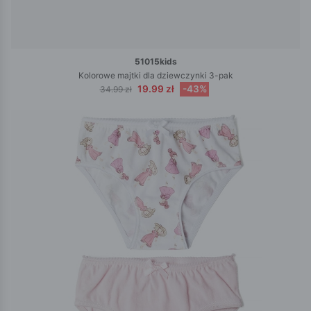
51015kids
Kolorowe majtki dla dziewczynki 3-pak
19.99 zł
-43%
34.99 zł