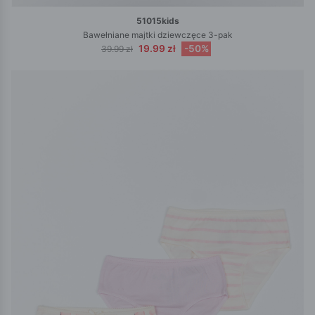
51015kids
Bawełniane majtki dziewczęce 3-pak
19.99 zł
-50%
39.99 zł