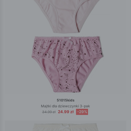
51015kids
Majtki dla dziewczynki 3-pak
24.99 zł
-29%
34.99 zł