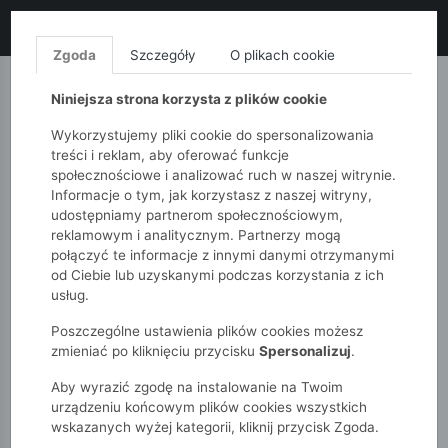
LIKWIDACJA KOLEKCJI!
+ ekstra
-10% z kodem: ALL10
(zakupy
od 120zł) 💣
KUP TERAZ!
Zgoda
Szczegóły
O plikach cookie
MONNARI
QUIOSQUE
FEMESTAGE
Niniejsza strona korzysta z plików cookie
Wykorzystujemy pliki cookie do spersonalizowania
treści i reklam, aby oferować funkcje
społecznościowe i analizować ruch w naszej witrynie.
Informacje o tym, jak korzystasz z naszej witryny,
udostępniamy partnerom społecznościowym,
reklamowym i analitycznym. Partnerzy mogą
połączyć te informacje z innymi danymi otrzymanymi
od Ciebie lub uzyskanymi podczas korzystania z ich
51015kids
Halloween
usług.
Poszczególne ustawienia plików cookies możesz
HALLOWEEN
zmieniać po kliknięciu przycisku
Spersonalizuj
.
Aby wyrazić zgodę na instalowanie na Twoim
POKAŻ FILTRY
urządzeniu końcowym plików cookies wszystkich
wskazanych wyżej kategorii, kliknij przycisk Zgoda.