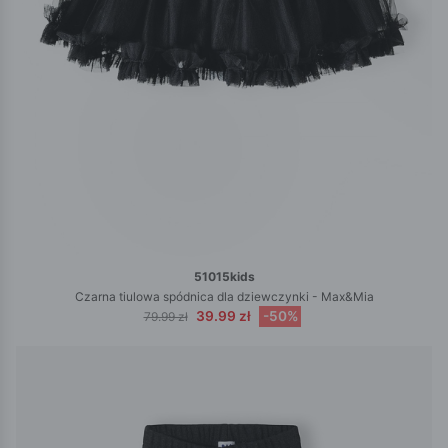
51015kids
Czarna tiulowa spódnica dla dziewczynki - Max&Mia
39.99 zł
-50%
79.99 zł