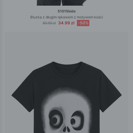
51015kids
Bluzka z długim rękawem z motywem kości
34.99 zł
-50%
69.99 zł