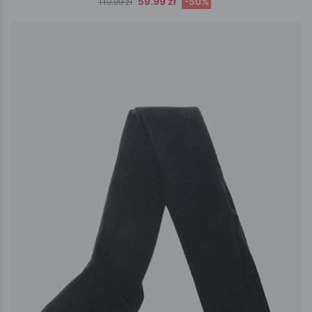
59.99 zł
-50%
119.99 zł