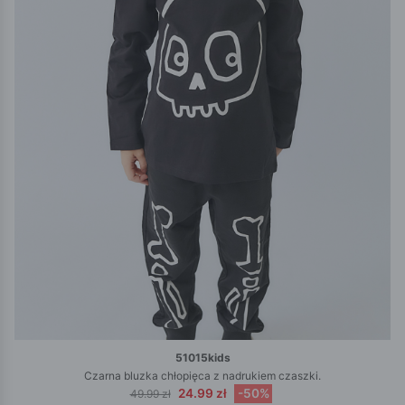
51015kids
Czarna bluzka chłopięca z nadrukiem czaszki.
24.99 zł
-50%
49.99 zł