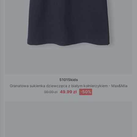
51015kids
Granatowa sukienka dziewczęca z białym kołnierzykiem - Max&Mia
49.99 zł
-50%
99.99 zł