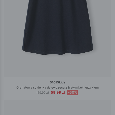
51015kids
Granatowa sukienka dziewczęca z białym kołnierzykiem
59.99 zł
-50%
119.99 zł