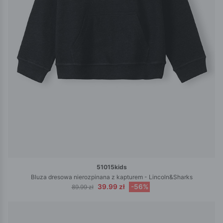
51015kids
Bluza dresowa nierozpinana z kapturem - Lincoln&Sharks
39.99 zł
-56%
89.99 zł