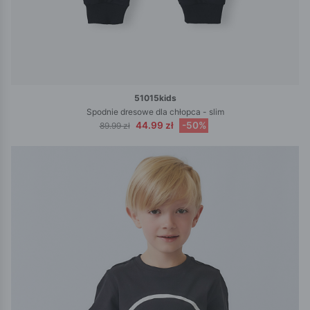
51015kids
Spodnie dresowe dla chłopca - slim
44.99 zł
-50%
89.99 zł