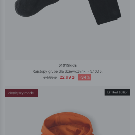
51015kids
Rajstopy grube dla dziewczynki - 5.10.15.
22.99 zł
-34%
34.99 zł
Limited Edition