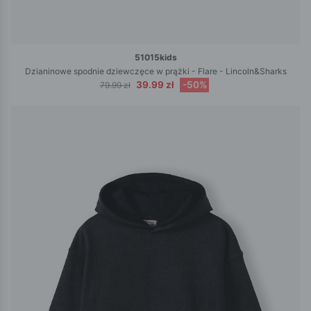
51015kids
Dzianinowe spodnie dziewczęce w prążki - Flare - Lincoln&Sharks
39.99 zł
-50%
79.99 zł