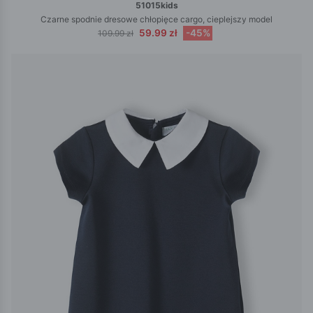
51015kids
Czarne spodnie dresowe chłopięce cargo, cieplejszy model
59.99 zł
-45%
109.99 zł