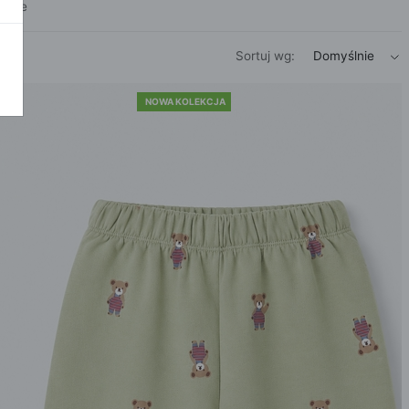
tępne
POKAŻ WSZ
A
Sortuj
wg:
Domyślnie
NOWA KOLEKCJA