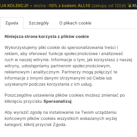
JA KOLEKCJI!
+ ekstra
-10% z kodem: ALL10
(zakupy od 120zł) 💣
K
Zgoda
Szczegóły
O plikach cookie
Niniejsza strona korzysta z plików cookie
NKI 7-12 LAT
CHŁOPCY 2-7 LAT
CHŁOPCY 7-12
Wykorzystujemy pliki cookie do spersonalizowania treści i
reklam, aby oferować funkcje społecznościowe i analizować
ruch w naszej witrynie. Informacje o tym, jak korzystasz z naszej
IE
HIRTY
KOMPLETY
SPODNIE
T-SHIRTY
BEZRĘKAW
T-SHIRTY
BEZRĘK
witryny, udostępniamy partnerom społecznościowym,
reklamowym i analitycznym. Partnerzy mogą połączyć te
Y I BLUZY Z
GGINSY
SZORTY
KOSZULE
LEGGINSY
ZESTAWY
KOSZULE
SPODNI
informacje z innymi danymi otrzymanymi od Ciebie lub
TUREM
ODNIE
AKCESORIA
BLUZKI
SPODNIE
SZORTY
BLUZY I B
SPODNI
uzyskanymi podczas korzystania z ich usług.
TRY
ESOWE
DRESOWE
KAPTURE
WLAK
BIELIZNA
BLUZY I BLUZY Z
AKCESORIA
JEANS
Poszczególne ustawienia plików cookies możesz zmieniać po
ULE I BLUZKI
ANSY
KAPTUREM
JEANSY
SWETRY
SKARPETKI I
KOMPL
CZAPKI,
kliknięciu przycisku
Spersonalizuj
.
e życia dziecka to wyjątkowy czas, pełen czułości i odkrywania świa
RAJSTOPY
KURTKI
KURTKI
DRESO
KOMINY
KI
SUKIENKI
ścią, troską i ubrankami, które są równie delikatne jak Twoje objęcia.
Aby wyrazić zgodę na instalowanie na Twoim urządzeniu
OZDOBY DO
SKARPET
 jakość, bezpieczeństwo i funkcjonalność, a wszystko to w cenach pr
CZKI
SPÓDNICZKI
końcowym plików cookies wszystkich wskazanych wyżej
WŁOSÓW
RAJSTO
 pozwól, że pomożemy Ci skompletować idealną garderobę dla Twojeg
kategorii, kliknij przycisk Zgoda.
KURTKI
POKAŻ WS
CZAPKI I
OZDOBY
AWNIKI
KAPELUSZE
WŁOSÓ
POKAŻ WSZYSTKIE