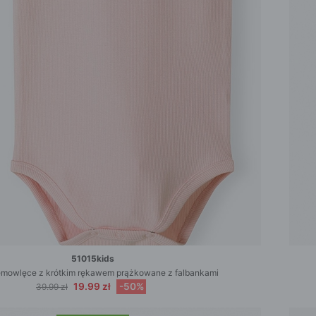
51015kids
emowlęce z krótkim rękawem prążkowane z falbankami
19.99 zł
-50%
39.99 zł