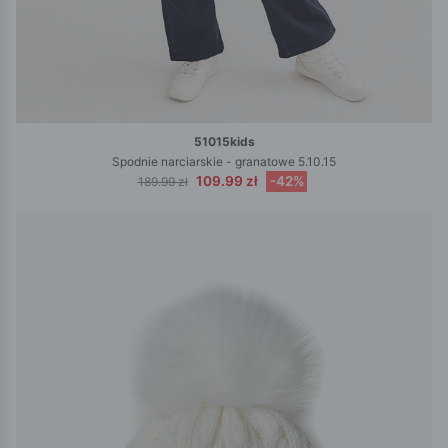
51015kids
Spodnie narciarskie - granatowe 5.10.15
109.99 zł
-42%
189.99 zł