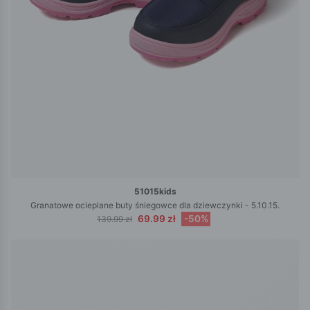
51015kids
Granatowe ocieplane buty śniegowce dla dziewczynki - 5.10.15.
69.99 zł
-50%
139.99 zł