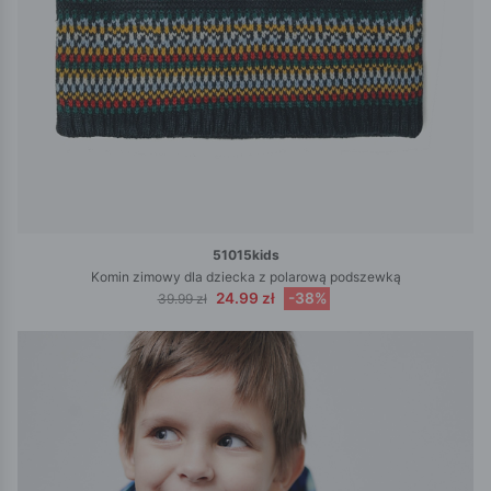
51015kids
Komin zimowy dla dziecka z polarową podszewką
24.99 zł
-38%
39.99 zł