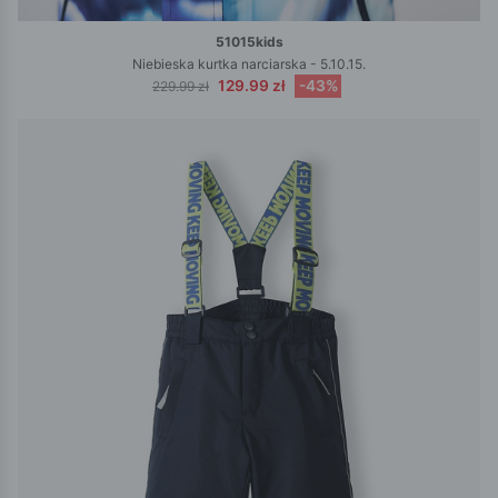
51015kids
Niebieska kurtka narciarska - 5.10.15.
129.99 zł
-43%
229.99 zł