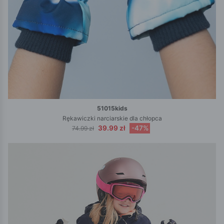
51015kids
Rękawiczki narciarskie dla chłopca
39.99 zł
-47%
74.99 zł