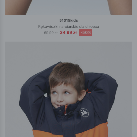
51015kids
Rękawiczki narciarskie dla chłopca
34.99 zł
-50%
69.99 zł