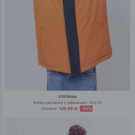
51015kids
Kurtka narciarska z odblaskami - 5.10.15.
129.99 zł
-43%
229.99 zł