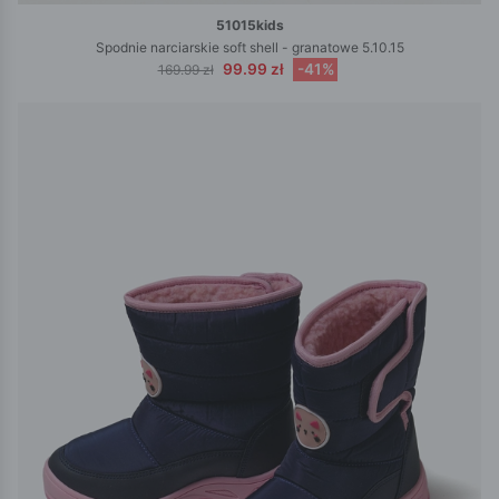
51015kids
Spodnie narciarskie soft shell - granatowe 5.10.15
99.99 zł
-41%
169.99 zł