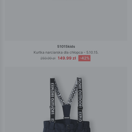
51015kids
Kurtka narciarska dla chłopca - 5.10.15.
149.99 zł
-42%
259.99 zł