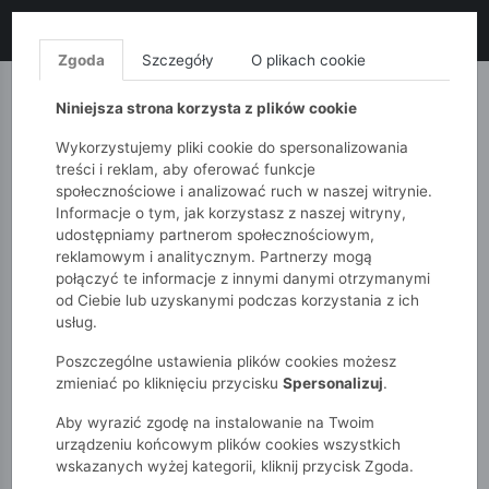
LIKWIDACJA KOLEKCJI!
+ ekstra
-10% z kodem: ALL10
(zakupy
od 120zł) 💣
KUP TERAZ!
Zgoda
Szczegóły
O plikach cookie
MONNARI
QUIOSQUE
FEMESTAGE
Niniejsza strona korzysta z plików cookie
Wykorzystujemy pliki cookie do spersonalizowania
treści i reklam, aby oferować funkcje
społecznościowe i analizować ruch w naszej witrynie.
Informacje o tym, jak korzystasz z naszej witryny,
udostępniamy partnerom społecznościowym,
reklamowym i analitycznym. Partnerzy mogą
połączyć te informacje z innymi danymi otrzymanymi
od Ciebie lub uzyskanymi podczas korzystania z ich
51015kids
Zabawa na śniegu
usług.
Poszczególne ustawienia plików cookies możesz
ZABAWA NA ŚNIEGU
zmieniać po kliknięciu przycisku
Spersonalizuj
.
Aby wyrazić zgodę na instalowanie na Twoim
POKAŻ FILTRY
urządzeniu końcowym plików cookies wszystkich
wskazanych wyżej kategorii, kliknij przycisk Zgoda.