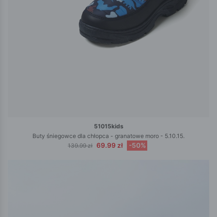
51015kids
Buty śniegowce dla chłopca - granatowe moro - 5.10.15.
69.99 zł
-50%
139.99 zł