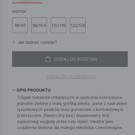
rozmiar
86/92
98/104
110/116
122/128
Jak dobrać rozmiar?
DODAJ DO KOSZYKA
DODAJ DO ULUBIONYCH
OPIS PRODUKTU
Trójpak bokserek chłopięcych w spokojnej kolorystyce:
jednolite zielone z małą grafiką pieska, jasne z nadrukiem
rysunkowych psiaków oraz granatowe z kontrastowym
przeszyciem. Elastyczny pas i dopasowany krój
zapewniają wygodę przez cały dzień. Idealne jako
codzienna bielizna dla małego miłośnika czworonogów.