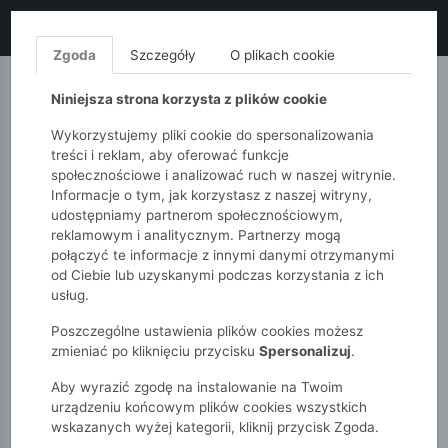
LIKWIDACJA KOLEKCJI!
+ ekstra
-10% z kodem: ALL10
(zakupy
od 120zł) 💣
KUP TERAZ!
Zgoda
Szczegóły
O plikach cookie
MONNARI
QUIOSQUE
FEMESTAGE
Niniejsza strona korzysta z plików cookie
Wykorzystujemy pliki cookie do spersonalizowania
treści i reklam, aby oferować funkcje
społecznościowe i analizować ruch w naszej witrynie.
Informacje o tym, jak korzystasz z naszej witryny,
udostępniamy partnerom społecznościowym,
reklamowym i analitycznym. Partnerzy mogą
połączyć te informacje z innymi danymi otrzymanymi
od Ciebie lub uzyskanymi podczas korzystania z ich
51015kids
Akcesoria
Bielizna
usług.
Bokserki chłopięce 3-pak
Poszczególne ustawienia plików cookies możesz
zmieniać po kliknięciu przycisku
Spersonalizuj
.
Aby wyrazić zgodę na instalowanie na Twoim
urządzeniu końcowym plików cookies wszystkich
wskazanych wyżej kategorii, kliknij przycisk Zgoda.