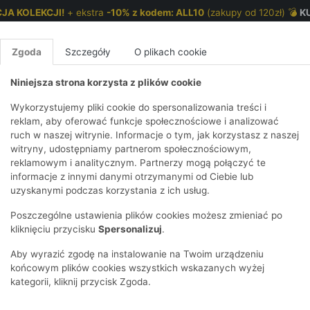
JA KOLEKCJI!
+ ekstra
-10% z kodem: ALL10
(zakupy od 120zł) 💣
K
Zgoda
Szczegóły
O plikach cookie
Niniejsza strona korzysta z plików cookie
NKI 7-12 LAT
CHŁOPCY 2-7 LAT
CHŁOPCY 7-12
Wykorzystujemy pliki cookie do spersonalizowania treści i
reklam, aby oferować funkcje społecznościowe i analizować
ruch w naszej witrynie. Informacje o tym, jak korzystasz z naszej
nozaury - 3pak - 5.10.15.
E
IRTY
KOMPLETY
SPODNIE
T-SHIRTY
BEZRĘKAWN
T-SHIRTY
BEZRĘK
witryny, udostępniamy partnerom społecznościowym,
reklamowym i analitycznym. Partnerzy mogą połączyć te
Y I BLUZY Z
GINSY
SZORTY
KOSZULE
LEGGINSY
ZESTAWY
KOSZULE
SPODNI
informacje z innymi danymi otrzymanymi od Ciebie lub
UREM
DNIE
AKCESORIA
BLUZKI
SPODNIE
SZORTY
BLUZY I B
SPODNI
uzyskanymi podczas korzystania z ich usług.
TRY
SOWE
DRESOWE
KAPTUREM
BIELIZNA
BLUZY I BLUZY Z
AKCESORIA
JEANSY
Poszczególne ustawienia plików cookies możesz zmieniać po
ULE I BLUZKI
NSY
KAPTUREM
JEANSY
SWETRY
SKARPETKI I
KOMPL
CZAPKI, 
kliknięciu przycisku
Spersonalizuj
.
RAJSTOPY
KURTKI
KURTKI
DRESOW
KOMINY
KI
SUKIENKI
Aby wyrazić zgodę na instalowanie na Twoim urządzeniu
OZDOBY DO
SKARPET
CZKI
SPÓDNICZKI
końcowym plików cookies wszystkich wskazanych wyżej
WŁOSÓW
RAJSTO
kategorii, kliknij przycisk Zgoda.
KURTKI
POKAŻ WS
CZAPKI I
OZDOBY
AWNIKI
KAPELUSZE
WŁOSÓ
POKAŻ WSZYSTKIE