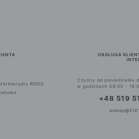
IENTA
OBSŁUGA KLIEN
INT
Czynny od poniedziałku d
nformacyjny RODO
w godzinach 08:00 - 16:
rnetowe
+48 519 51
esklep@5101