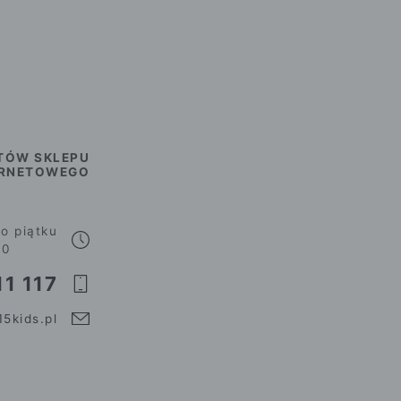
TÓW SKLEPU
ERNETOWEGO
o piątku
00
1 117
5kids.pl