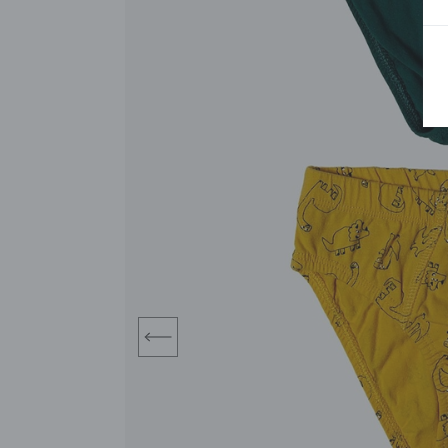
BLUZY
SPODENKI
SWETRY
T-SHIRTY
KOMBINEZONY I
POKAŻ WSZYSTKIE
POK
CZAPKI
KURTKI
SWETRY
SKARPETKI
JEANSY
SZORTY
KOMPLETY
SKARPETY/RAJSTOPY
CZAPKI
KOMPLETY DLA
NIEMOWLAKÓW-
DZIEWCZYNEK
RAMPERSY
prev
POKAŻ WSZYSTKIE