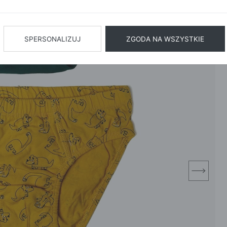
BIŻUTERIA
BIELIZN
AŻ WSZYSTKIE
SPERSONALIZUJ
ZGODA NA WSZYSTKIE
next