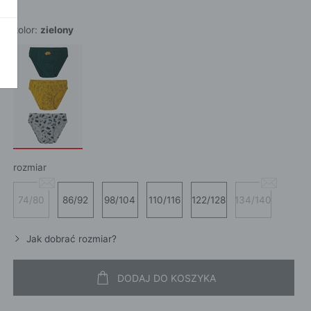
POKAŻ WSZ
A
kolor:
zielony
rozmiar
74/80
86/92
98/104
110/116
122/128
134/140
Jak dobrać rozmiar?
DODAJ DO KOSZYKA