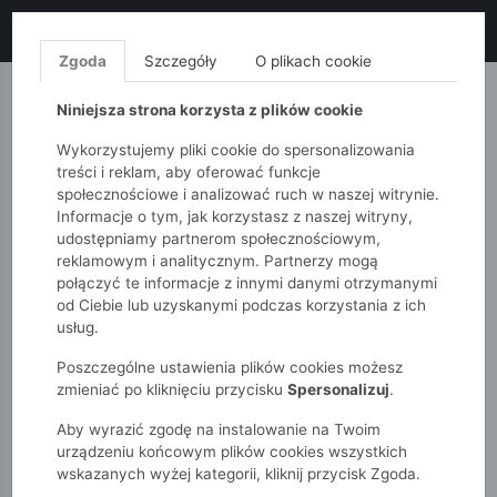
LIKWIDACJA KOLEKCJI!
+ ekstra
-10% z kodem: ALL10
(zakupy
od 120zł) 💣
KUP TERAZ!
Zgoda
Szczegóły
O plikach cookie
MONNARI
QUIOSQUE
FEMESTAGE
Niniejsza strona korzysta z plików cookie
Wykorzystujemy pliki cookie do spersonalizowania
treści i reklam, aby oferować funkcje
społecznościowe i analizować ruch w naszej witrynie.
Informacje o tym, jak korzystasz z naszej witryny,
udostępniamy partnerom społecznościowym,
reklamowym i analitycznym. Partnerzy mogą
połączyć te informacje z innymi danymi otrzymanymi
od Ciebie lub uzyskanymi podczas korzystania z ich
51015kids
Akcesoria
Kapelusz słomkowy z frędzlami
usług.
Poszczególne ustawienia plików cookies możesz
zmieniać po kliknięciu przycisku
Spersonalizuj
.
Aby wyrazić zgodę na instalowanie na Twoim
urządzeniu końcowym plików cookies wszystkich
wskazanych wyżej kategorii, kliknij przycisk Zgoda.