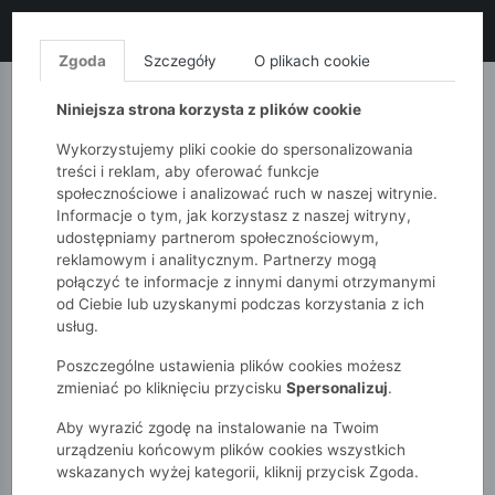
LIKWIDACJA KOLEKCJI!
+ ekstra
-10% z kodem: ALL10
(zakupy
od 120zł) 💣
KUP TERAZ!
Zgoda
Szczegóły
O plikach cookie
MONNARI
QUIOSQUE
FEMESTAGE
Niniejsza strona korzysta z plików cookie
Wykorzystujemy pliki cookie do spersonalizowania
treści i reklam, aby oferować funkcje
społecznościowe i analizować ruch w naszej witrynie.
Informacje o tym, jak korzystasz z naszej witryny,
udostępniamy partnerom społecznościowym,
reklamowym i analitycznym. Partnerzy mogą
połączyć te informacje z innymi danymi otrzymanymi
od Ciebie lub uzyskanymi podczas korzystania z ich
51015kids
Akcesoria
usług.
Rajstopy dziewczęce z wzorem - szare
Poszczególne ustawienia plików cookies możesz
zmieniać po kliknięciu przycisku
Spersonalizuj
.
Aby wyrazić zgodę na instalowanie na Twoim
urządzeniu końcowym plików cookies wszystkich
wskazanych wyżej kategorii, kliknij przycisk Zgoda.