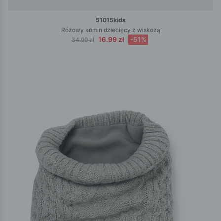
51015kids
Różowy komin dziecięcy z wiskozą
16.99 zł
-51%
34.99 zł