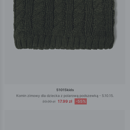
51015kids
Komin zimowy dla dziecka z polarową podszewką - 5.10.15.
17.99 zł
-55%
39.99 zł