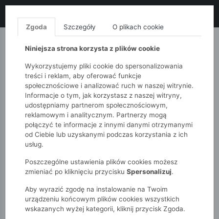
LIKWIDACJA KOLEKCJI!
+ ekstra
-10% z kodem: ALL10
(zakupy
od 120zł) 💣
KUP TERAZ!
Zgoda
Szczegóły
O plikach cookie
MONNARI
QUIOSQUE
FEMESTAGE
Niniejsza strona korzysta z plików cookie
Wykorzystujemy pliki cookie do spersonalizowania
treści i reklam, aby oferować funkcje
społecznościowe i analizować ruch w naszej witrynie.
Informacje o tym, jak korzystasz z naszej witryny,
udostępniamy partnerom społecznościowym,
reklamowym i analitycznym. Partnerzy mogą
połączyć te informacje z innymi danymi otrzymanymi
od Ciebie lub uzyskanymi podczas korzystania z ich
51015kids
usług.
Poszczególne ustawienia plików cookies możesz
KOMINY, SZALIKI,
zmieniać po kliknięciu przycisku
Spersonalizuj
.
RĘKAWICZKI
Aby wyrazić zgodę na instalowanie na Twoim
urządzeniu końcowym plików cookies wszystkich
wskazanych wyżej kategorii, kliknij przycisk Zgoda.
POKAŻ FILTRY