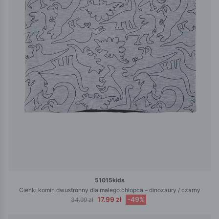
51015kids
Cienki komin dwustronny dla małego chłopca – dinozaury / czarny
17.99 zł
-49%
34.99 zł