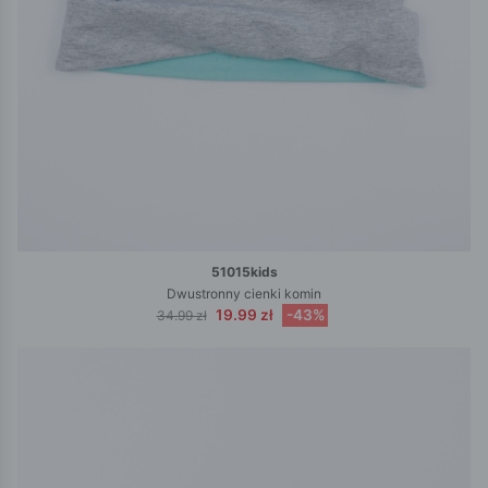
51015kids
Dwustronny cienki komin
19.99 zł
-43%
34.99 zł