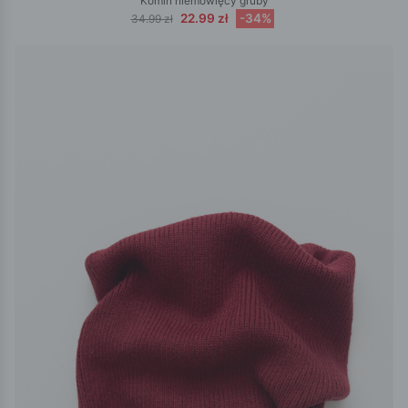
Komin niemowlęcy gruby
22.99 zł
-34%
34.99 zł