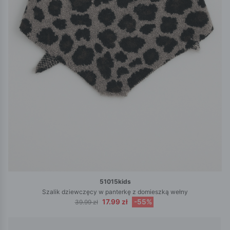
51015kids
Szalik dziewczęcy w panterkę z domieszką wełny
17.99 zł
-55%
39.99 zł