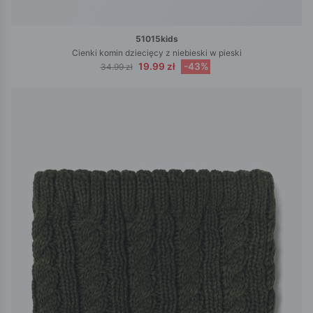
51015kids
Cienki komin dziecięcy z niebieski w pieski
19.99 zł
-43%
34.99 zł