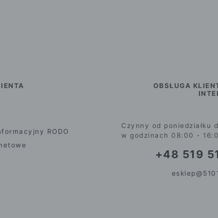
IENTA
OBSŁUGA KLIEN
INT
Czynny od poniedziałku d
nformacyjny RODO
w godzinach 08:00 - 16:
rnetowe
+48 519 51
esklep@5101