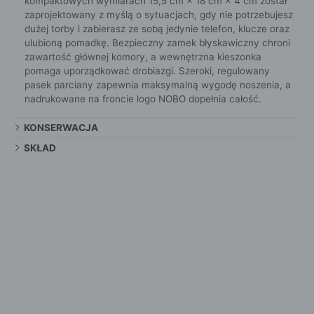
kompaktowych wymiarach 15,5 cm × 18 cm × 4 cm został
zaprojektowany z myślą o sytuacjach, gdy nie potrzebujesz
dużej torby i zabierasz ze sobą jedynie telefon, klucze oraz
ulubioną pomadkę. Bezpieczny zamek błyskawiczny chroni
zawartość głównej komory, a wewnętrzna kieszonka
pomaga uporządkować drobiazgi. Szeroki, regulowany
pasek parciany zapewnia maksymalną wygodę noszenia, a
nadrukowane na froncie logo NOBO dopełnia całość.
KONSERWACJA
SKŁAD