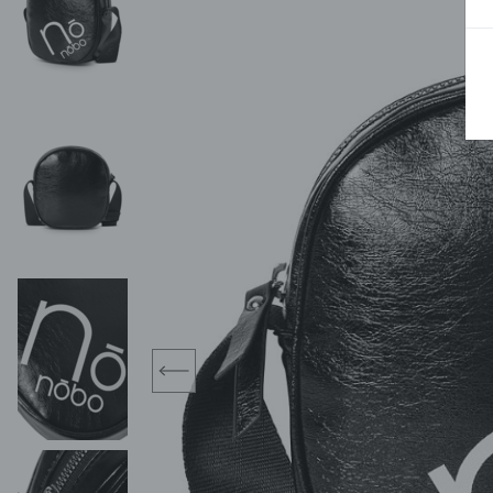
BLUZY
SPODENKI
SWETRY
T-SHIRTY
KOMBINEZONY I
POKAŻ WSZYSTKIE
POK
CZAPKI
KURTKI
SWETRY
SKARPETKI
JEANSY
SZORTY
KOMPLETY
SKARPETY/RAJSTOPY
CZAPKI
KOMPLETY DLA
NIEMOWLAKÓW-
DZIEWCZYNEK
RAMPERSY
prev
POKAŻ WSZYSTKIE