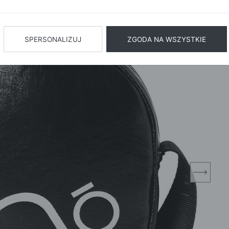
BIŻUTERIA
BIELIZN
AŻ WSZYSTKIE
SPERSONALIZUJ
ZGODA NA WSZYSTKIE
next