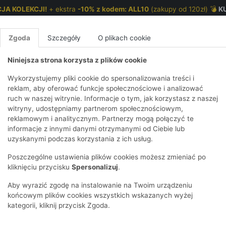
JA KOLEKCJI!
+ ekstra
-10% z kodem: ALL10
(zakupy od 120zł) 💣
K
Zgoda
Szczegóły
O plikach cookie
Niniejsza strona korzysta z plików cookie
NKI 7-12 LAT
CHŁOPCY 2-7 LAT
CHŁOPCY 7-12
Wykorzystujemy pliki cookie do spersonalizowania treści i
reklam, aby oferować funkcje społecznościowe i analizować
ruch w naszej witrynie. Informacje o tym, jak korzystasz z naszej
E
IRTY
KOMPLETY
SPODNIE
T-SHIRTY
BEZRĘKAWN
T-SHIRTY
BEZRĘK
witryny, udostępniamy partnerom społecznościowym,
reklamowym i analitycznym. Partnerzy mogą połączyć te
Y I BLUZY Z
GINSY
SZORTY
KOSZULE
LEGGINSY
ZESTAWY
KOSZULE
SPODNI
informacje z innymi danymi otrzymanymi od Ciebie lub
UREM
DNIE
AKCESORIA
BLUZKI
SPODNIE
SZORTY
BLUZY I B
SPODNI
uzyskanymi podczas korzystania z ich usług.
TRY
SOWE
DRESOWE
KAPTUREM
BIELIZNA
BLUZY I BLUZY Z
AKCESORIA
JEANSY
Poszczególne ustawienia plików cookies możesz zmieniać po
ULE I BLUZKI
NSY
KAPTUREM
JEANSY
SWETRY
SKARPETKI I
KOMPL
CZAPKI, 
kliknięciu przycisku
Spersonalizuj
.
RAJSTOPY
KURTKI
KURTKI
DRESOW
KOMINY
KI
SUKIENKI
Aby wyrazić zgodę na instalowanie na Twoim urządzeniu
OZDOBY DO
SKARPET
CZKI
SPÓDNICZKI
końcowym plików cookies wszystkich wskazanych wyżej
WŁOSÓW
RAJSTO
kategorii, kliknij przycisk Zgoda.
KURTKI
POKAŻ WS
CZAPKI I
OZDOBY
AWNIKI
KAPELUSZE
WŁOSÓ
POKAŻ WSZYSTKIE