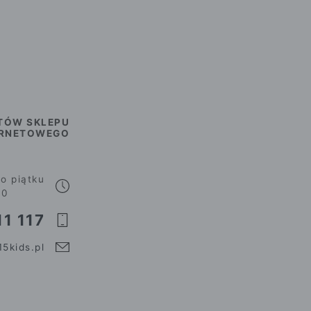
TÓW SKLEPU
ERNETOWEGO
o piątku
00
1 117
5kids.pl